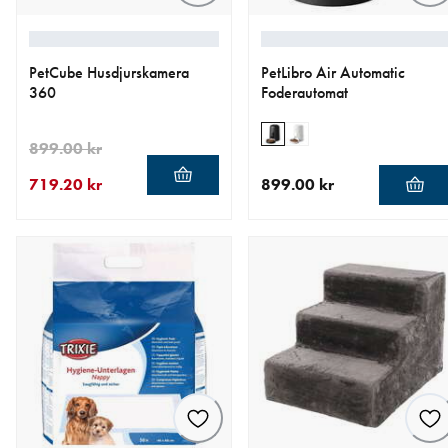
PetCube Husdjurskamera
PetLibro Air Automatic
360
Foderautomat
899.00 kr
719.20 kr
899.00 kr
aktuellt pris 719.20 kr
ursprungligt pris 899.00 kr
aktuellt pris 899.00 kr