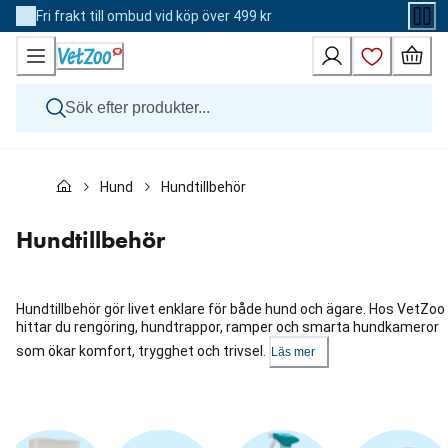
Skip
Fri frakt till ombud vid köp över 499 kr
to
Content
Hund
Hund
Hundtillbehör
Katt
Övriga djur
Veterinärfoder
Hundtillbehör
Varumärken
Nyheter
Kampanj
Hundtillbehör gör livet enklare för både hund och ägare. Hos VetZoo
hittar du rengöring, hundtrappor, ramper och smarta hundkameror
som ökar komfort, trygghet och trivsel.
Läs mer
Hoppa
över
karusellen
: Kategorier