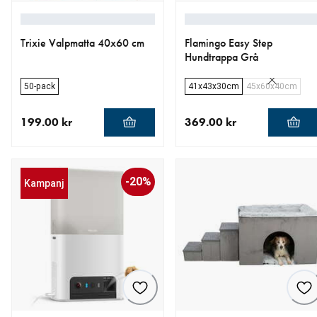
Trixie Valpmatta 40x60 cm
Flamingo Easy Step
Hundtrappa Grå
50-pack
41x43x30cm
45x60x40cm
199.00 kr
369.00 kr
aktuellt pris 199.00 kr
aktuellt pris 369.00 kr
-20%
Kampanj