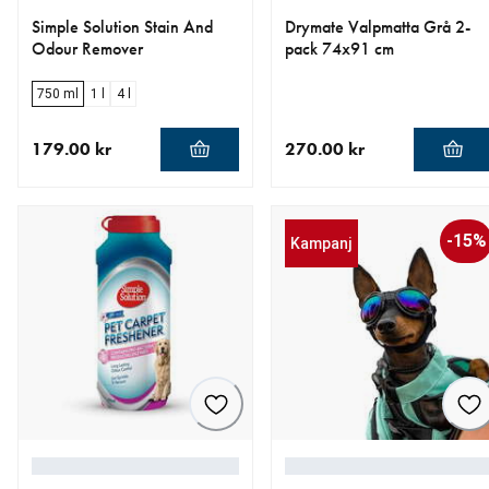
Simple Solution Stain And
Drymate Valpmatta Grå 2-
Odour Remover
pack 74x91 cm
750 ml
1 l
4 l
179.00 kr
270.00 kr
aktuellt pris 179.00 kr
aktuellt pris 270.00 kr
-15%
Kampanj