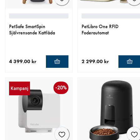
PetSafe SmartSpin
PetLibro One RFID
Självrensande Kattlåda
Foderautomat
4 399.00 kr
2 299.00 kr
aktuellt pris 4 399.00 kr
aktuellt pris 2 299.00 kr
-20%
Kampanj