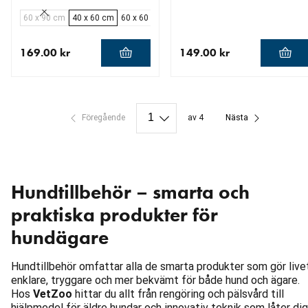
60 x 90 cm
40 x 60 cm
60 x 60 cm
169.00 kr
149.00 kr
aktuellt pris 169.00 kr
aktuellt pris 149.00 kr
Föregående
av 4
Nästa
Hundtillbehör – smarta och
praktiska produkter för
hundägare
Hundtillbehör omfattar alla de smarta produkter som gör live
enklare, tryggare och mer bekvämt för både hund och ägare.
Hos
VetZoo
hittar du allt från rengöring och pälsvård till
hjälpmedel för äldre hundar och innovativ teknik som låter dig