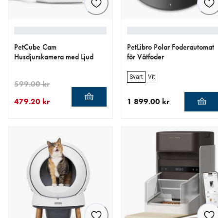
PetCube Cam
PetLibro Polar Foderautomat
Husdjurskamera med Ljud
för Våtfoder
Svart
Vit
599.00 kr
479.20 kr
1 899.00 kr
aktuellt pris 479.20 kr
ursprungligt pris 599.00 kr
aktuellt pris 1 899.00 kr