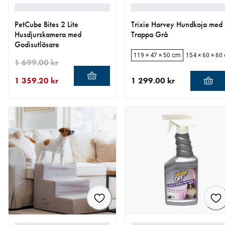
PetCube Bites 2 Lite
Trixie Harvey Hundkoja med
Husdjurskamera med
Trappa Grå
Godisutlösare
119 × 47 × 50 cm
154 × 60 × 60
1 699.00 kr
1 359.20 kr
1 299.00 kr
aktuellt pris 1 359.20 kr
ursprungligt pris 1 699.00 kr
aktuellt pris 1 299.00 kr