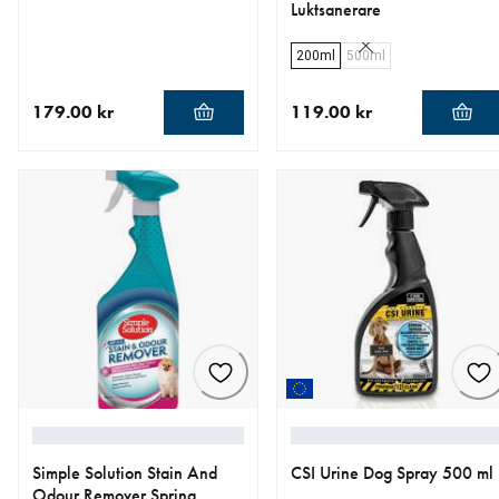
Luktsanerare
200ml
500ml
179.00 kr
119.00 kr
aktuellt pris 179.00 kr
aktuellt pris 119.00 kr
Simple Solution Stain And
CSI Urine Dog Spray 500 ml
Odour Remover Spring