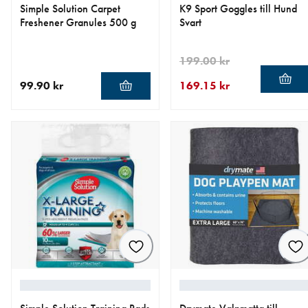
Simple Solution Carpet
K9 Sport Goggles till Hund
Freshener Granules 500 g
Svart
199.00 kr
99.90 kr
169.15 kr
aktuellt pris 99.90 kr
aktuellt pris 169.15 kr
ursprungligt pris 199.00 kr