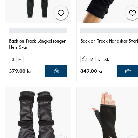
Back on Track Långkalsonger
Back on Track Handskar Svar
Herr Svart
S
M
XS
M
L
XL
579.00 kr
349.00 kr
aktuellt pris 579.00 kr
aktuellt pris 349.00 kr