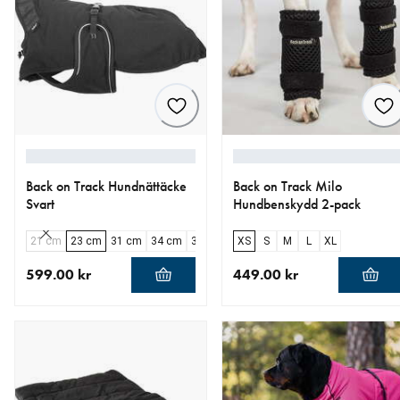
Back on Track Hundnättäcke
Back on Track Milo
Svart
Hundbenskydd 2-pack
21 cm
23 cm
31 cm
34 cm
37 cm
40 cm
XS
S
43 cm
M
L
46 cm
XL
49 cm
5
599.00 kr
449.00 kr
aktuellt pris 599.00 kr
aktuellt pris 449.00 kr