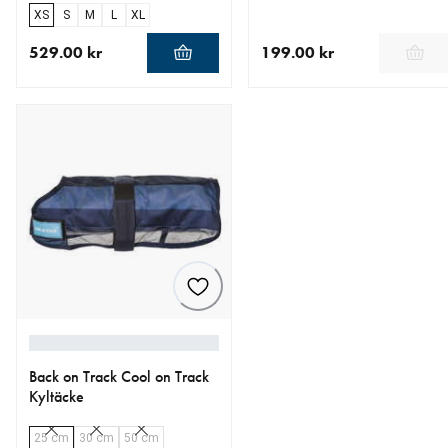
XS
S
M
L
XL
529.00 kr
199.00 kr
aktuellt pris 529.00 kr
aktuellt pris 199.00 kr
Back on Track Cool on Track
Kyltäcke
25 cm
30 cm
50 cm