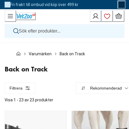
Skip
Fri frakt till ombud vid köp över 499 kr
to
Content
Hund
Varumärken
Back on Track
Katt
Övriga djur
Veterinärfoder
Back on Track
Varumärken
Nyheter
Kampanj
Filtrera
Rekommenderad
Visa 1 - 23 av 23 produkter