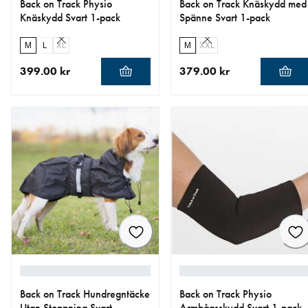
Back on Track Physio
Back on Track Knäskydd med
Knäskydd Svart 1-pack
Spänne Svart 1-pack
M
L
XL
M
XXL
399.00 kr
379.00 kr
aktuellt pris 399.00 kr
aktuellt pris 379.00 kr
Back on Track Hundregntäcke
Back on Track Physio
Utan Stoppning Svart
Armbågsskydd Svart 1-pack