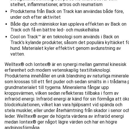
stelhet, inflammationer, artros och reumatism
Produkterna från Back on Track kan användas både före,
under och efter aktivitet
Både djur och människor kan uppleva effekten av Back on
Track och få en bättre led- och muskelhälsa
Cool on Track™ är en teknologi som används i Back on
Track’s kylande produkter, såsom det populära kyltäcket f
hund. Materialet kyler effektivt genom avdunstning av
vatten.
Welltex® och Iontex® är en synergi mellan gammal kinesisk
erfarenhet och modern vetenskaplig textilteknologi.
Produkterna innehåller en unik blandning av naturliga minerale
som krossas till ett fint puder och sedan smälts in i trådarna 
grundmaterialet till tygerna. Mineralerna fångar upp
kroppsvärmen, vilken sedan reflekteras tillbaka i form av
infraröd energi. Infraröd energi är känd för sin förmåga att ök
blodcirkulationen, vilket kan vara hjälpsamt vid spända och
stela muskler, eller under återhämtning från skador i senor oc
leder. Welltex® avger de högsta värdena av infraröd energi
medan Iontex® ger något lägre värden och har en högre
andningsförmåga.