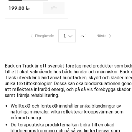
199.00 kr
aktuellt pris 199.00 kr
Föregående
av 1
Nästa
Back on Track är ett svenskt företag med produkter som bidr
till ett ökat välmående hos både hundar och människor. Back 
Track utvecklar bland annat hundtäcken, skydd och kläder me
unika textilteknologier. Dessa kan öka blodcirkulationen gen
att reflektera infraröd energi, och på så vis förebygga skador
samt främja rehabilitering.
Welltex® och Iontex® innehåller unika blandningar av
naturliga mineraler, vilka reflekterar kroppsvärmen som
infraröd energi
De terapeutiska produkterna kan bidra till en ökad
blodgenomströmning och på så vis lindra besvär som