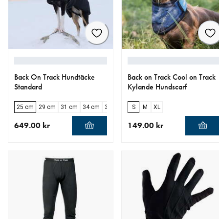
Back On Track Hundtäcke
Back on Track Cool on Track
Standard
Kylande Hundscarf
25 cm
29 cm
31 cm
34 cm
37 cm
43 cm
S
M
46 cm
XL
49 cm
52 cm
5
649.00 kr
149.00 kr
aktuellt pris 649.00 kr
aktuellt pris 149.00 kr