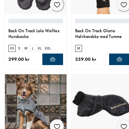
Back On Track Lola Welltex
Back On Track Gloria
Hundsocka
Halvhandske med Tumme
XS
S
M
L
XL
XXL
M
299.00 kr
259.00 kr
aktuellt pris 299.00 kr
aktuellt pris 259.00 kr