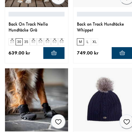
Back On Track Nella
Back on Track Hundtäcke
Hundtäcke Grå
Whippet
25
30
35
45
50
55
60
65
70
75
M
80
L
85
XL
639.00 kr
749.00 kr
aktuellt pris 639.00 kr
aktuellt pris 749.00 kr