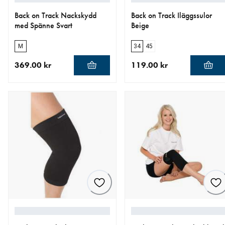
Back on Track Nackskydd
Back on Track Iläggssulor
med Spänne Svart
Beige
M
34
45
369.00 kr
119.00 kr
aktuellt pris 369.00 kr
aktuellt pris 119.00 kr