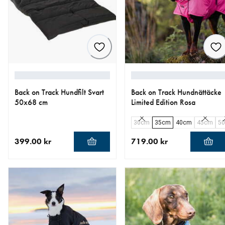
Back on Track Hundfilt Svart
Back on Track Hundnättäcke
50x68 cm
Limited Edition Rosa
30cm
35cm
40cm
45cm
5
399.00 kr
719.00 kr
aktuellt pris 399.00 kr
aktuellt pris 719.00 kr