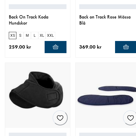
Back On Track Koda
Back on Track Rose Mössa
Hundskor
Blå
XS
S
M
L
XL
XXL
259.00 kr
369.00 kr
aktuellt pris 259.00 kr
aktuellt pris 369.00 kr