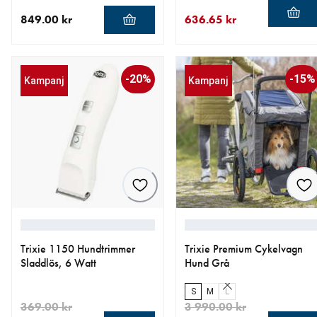
849.00 kr
636.65 kr
aktuellt pris 849.00 kr
aktuellt pris 636.65 kr
ursprungligt pris 749.00 kr
-20%
-15%
Kampanj
Kampanj
Trixie 1150 Hundtrimmer
Trixie Premium Cykelvagn
Sladdlös, 6 Watt
Hund Grå
S
M
L
369.00 kr
3 990.00 kr