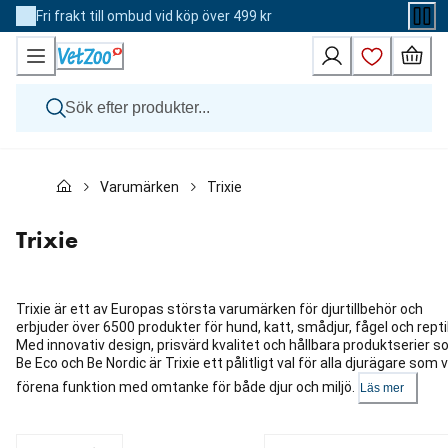
Skip
Fri frakt till ombud vid köp över 499 kr
to
Content
Hund
Varumärken
Trixie
Katt
Övriga djur
Veterinärfoder
Trixie
Varumärken
Nyheter
Kampanj
Trixie är ett av Europas största varumärken för djurtillbehör och
erbjuder över 6500 produkter för hund, katt, smådjur, fågel och reptil
Med innovativ design, prisvärd kvalitet och hållbara produktserier 
Be Eco och Be Nordic är Trixie ett pålitligt val för alla djurägare som vi
förena funktion med omtanke för både djur och miljö.
Läs mer