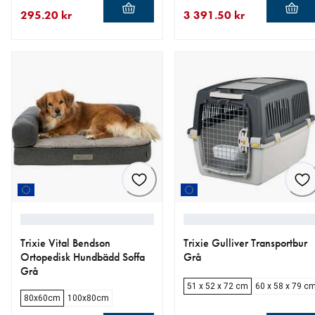
295.20 kr
3 391.50 kr
aktuellt pris 295.20 kr
ursprungligt pris 369.00 kr
aktuellt pris 3 391.50 kr
ursprungligt pris 3 990.00 
Trixie Vital Bendson
Trixie Gulliver Transportbur
Ortopedisk Hundbädd Soffa
Grå
Grå
51 x 52 x 72 cm
60 x 58 x 79 c
80x60cm
100x80cm