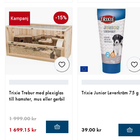
aktuellt pris 199.00 kr
aktuellt pris 249.00 kr
-15%
Kampanj
Trixie Trebur med plexiglas
Trixie Junior Leverkräm 75 g
till hamster, mus eller gerbil
1 999.00 kr
1 699.15 kr
39.00 kr