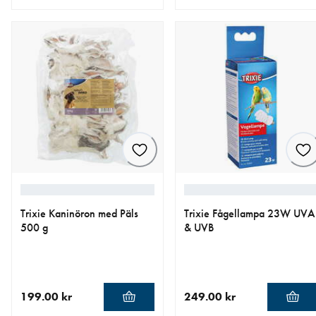
aktuellt pris 69.00 kr
aktuellt pris 1 049.00 kr
Trixie Kaninöron med Päls
Trixie Fågellampa 23W UVA
500 g
& UVB
199.00 kr
249.00 kr