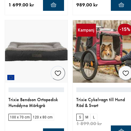
1 699.00 kr
989.00 kr
aktuellt pris 1 699.00 kr
aktuellt pris 989.00 kr
-15%
Kampanj
Trixie Bendson Ortopedisk
Trixie Cykelvagn till Hund
Hunddyna Mörkgrå
Röd & Svart
100 x 70 cm
120 x 80 cm
S
M
L
1 899.00 kr