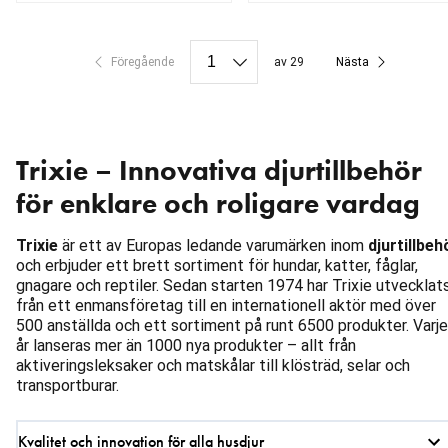
aktuellt pris 1 699.15 kr
ursprungligt pris 1 999.00 kr
aktuellt pris 39.00 kr
Föregående
av 29
Nästa
Trixie – Innovativa djurtillbehör
för enklare och roligare vardag
Trixie
är ett av Europas ledande varumärken inom
djurtillbeh
och erbjuder ett brett sortiment för hundar, katter, fåglar,
gnagare och reptiler. Sedan starten 1974 har Trixie utvecklat
från ett enmansföretag till en internationell aktör med över
500 anställda och ett sortiment på runt 6500 produkter. Varje
år lanseras mer än 1000 nya produkter – allt från
aktiveringsleksaker och matskålar till klösträd, selar och
transportburar.
Kvalitet och innovation för alla husdjur