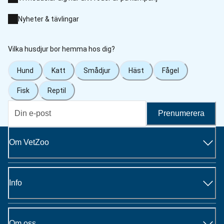
Nyheter & tävlingar
Vilka husdjur bor hemma hos dig?
Hund
Katt
Smådjur
Häst
Fågel
Fisk
Reptil
Prenumerera
Om VetZoo
Info
Om oss