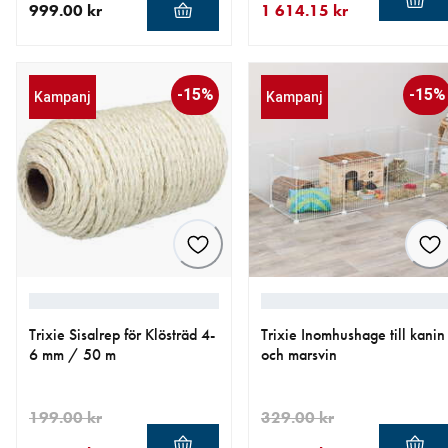
999.00 kr
1 614.15 kr
aktuellt pris 999.00 kr
aktuellt pris 1 614.15 kr
ursprungligt pris 1 899.00 
-15%
-15%
Kampanj
Kampanj
Trixie Sisalrep för Klösträd 4-
Trixie Inomhushage till kanin
6 mm / 50 m
och marsvin
199.00 kr
329.00 kr