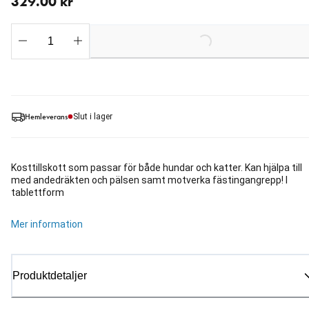
329.00 kr
Loading...
Hemleverans
Slut i lager
Kosttillskott som passar för både hundar och katter. Kan hjälpa till
med andedräkten och pälsen samt motverka fästingangrepp! I
tablettform
Mer information
Produktdetaljer