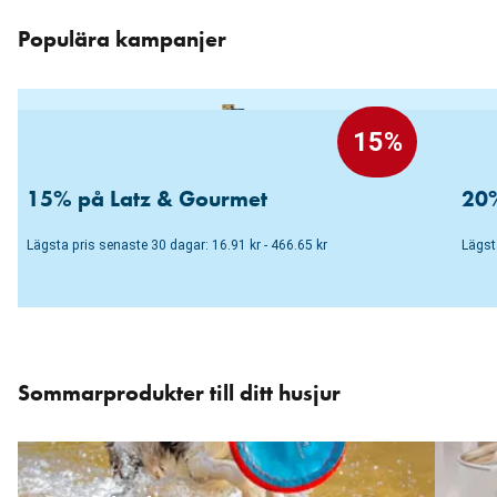
Hoppa
över
Populära kampanjer
karusellen
: Kampanjer
15%
15% på Latz & Gourmet
20%
Lägsta pris senaste 30 dagar: 16.91 kr - 466.65 kr
Lägst
Hoppa
över
Sommarprodukter till ditt husjur
karusellen
: Kampanjer