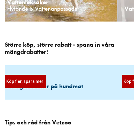
Vattenleksaker
Flytande & Vattenanpassade
Vat
Större köp, större rabatt - spana in våra
Hoppa
över
mängdrabatter!
karusellen
: Kampanjer
Köp fler, spara mer!
Köp f
Mängdrabatter på hundmat
Män
Hoppa
över
Tips och råd från Vetzoo
karusellen
: Kampanjer