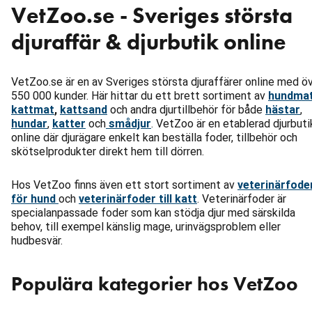
VetZoo.se - Sveriges största
djuraffär & djurbutik online
VetZoo.se är en av Sveriges största djuraffärer online med ö
550 000 kunder. Här hittar du ett brett sortiment av
hundma
kattmat
,
kattsand
och andra djurtillbehör för både
hästar
,
hundar
,
katter
och
smådjur
. VetZoo är en etablerad djurbuti
online där djurägare enkelt kan beställa foder, tillbehör och
skötselprodukter direkt hem till dörren.
Hos VetZoo finns även ett stort sortiment av
veterinärfode
för hund
och
veterinärfoder till katt
. Veterinärfoder är
specialanpassade foder som kan stödja djur med särskilda
behov, till exempel känslig mage, urinvägsproblem eller
hudbesvär.
Populära kategorier hos VetZoo