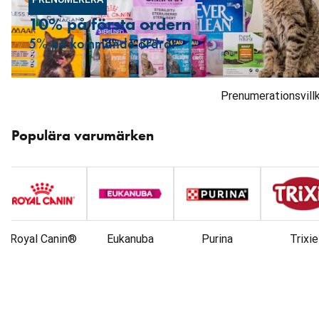
10% på första ordern
5% på kommande ordrar
Prenumerationsvill
Hoppa
över
Populära varumärken
karusellen
: Varumärken
Royal Canin®
Eukanuba
Purina
Trixie