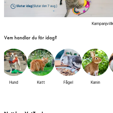
Slutar idag
(
Slutar den
7 aug.
)
Kampanjvill
Hoppa
över
Vem handlar du för idag?
karusellen
: Kategorier
Hund
Katt
Fågel
Kanin
Hoppa
över