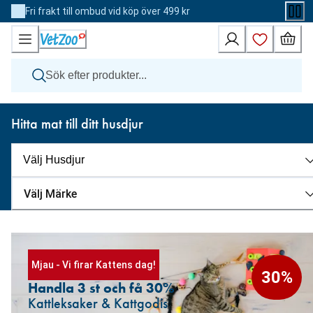
Skip
Fri frakt till ombud vid köp över 499 kr
to
Content
Hund
Hitta mat till ditt husdjur
Katt
Övriga djur
Veterinärfoder
Varumärken
Nyheter
Välj Märke
Kampanj
Mjau - Vi firar Kattens dag!
30%
Handla 3 st och få 30%
Kattleksaker & Kattgodis