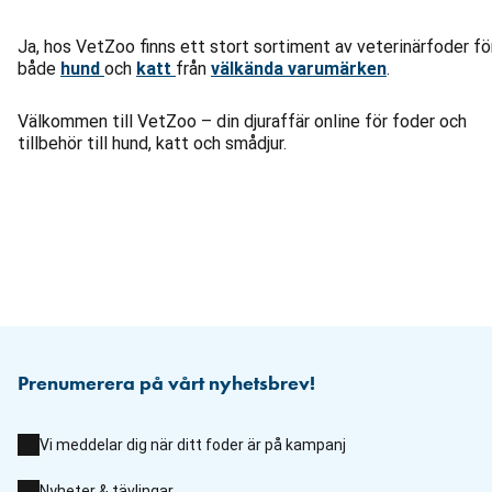
Ja, hos VetZoo finns ett stort sortiment av veterinärfoder fö
både
hund
och
katt
från
välkända varumärken
.
Välkommen till VetZoo – din djuraffär online för foder och
tillbehör till hund, katt och smådjur.
Prenumerera på vårt nyhetsbrev!
Vi meddelar dig när ditt foder är på kampanj
Nyheter & tävlingar