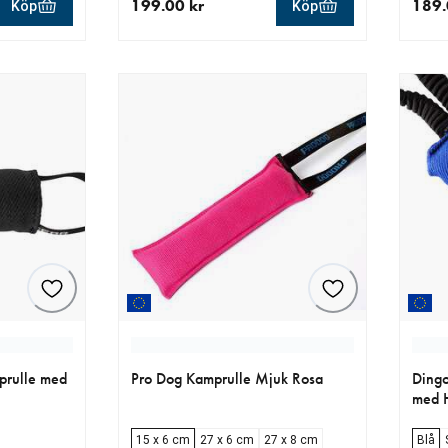
199.00 kr
189.
Köp
Köp
r
aktuellt pris 199.00 kr
aktue
prulle med
Pro Dog Kamprulle Mjuk Rosa
Ding
med 
15 x 6 cm
27 x 6 cm
27 x 8 cm
Blå