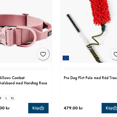
Billows Combat
Pro Dog Flirt Pole med Röd Tras
halsband med Handtag Rosa
M
L
XL
00 kr
479.00 kr
Köp
Köp
llt pris 479.00 kr
aktuellt pris 479.00 kr