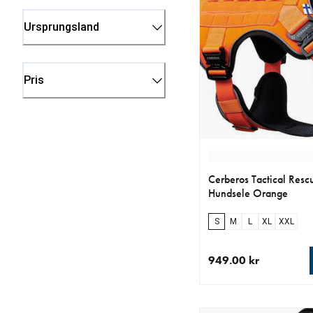
Ursprungsland
Pris
Cerberos Tactical Resc
Hundsele Orange
S
M
L
XL
XXL
949.00 kr
aktuellt pris 949.00 k