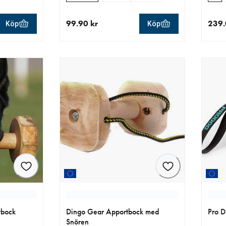
99.90 kr
239.
Köp
Köp
r
aktuellt pris 99.90 kr
aktue
tbock
Dingo Gear Apportbock med
Pro D
Snören