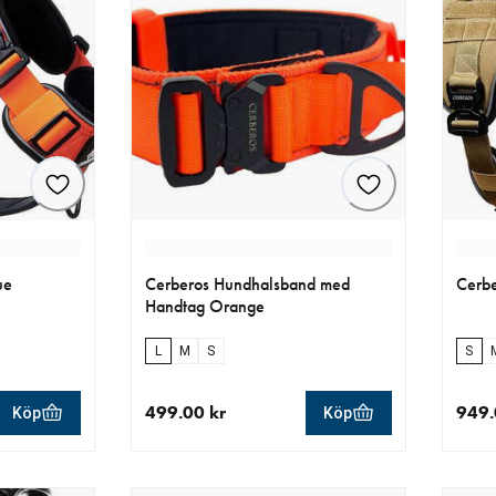
ue
Cerberos Hundhalsband med
Cerbe
Handtag Orange
L
M
S
S
499.00 kr
949.
Köp
Köp
r
aktuellt pris 499.00 kr
aktue