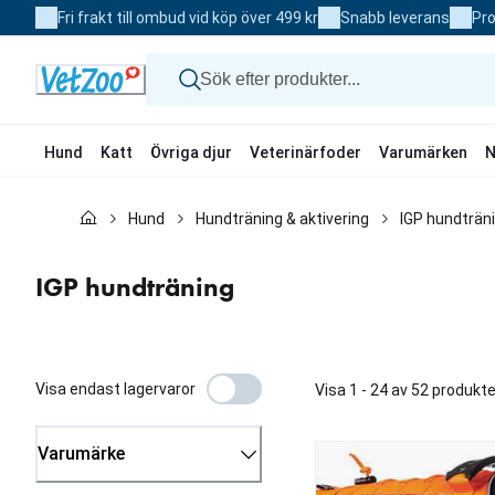
Skip
Fri frakt till ombud vid köp över 499 kr
Snabb leverans
Pro
to
Content
Hund
Katt
Övriga djur
Veterinärfoder
Varumärken
N
Hund
Hund
Hundträning & aktivering
IGP hundträn
Katt
Övriga djur
Veterinärfoder
IGP hundträning
Varumärken
Nyheter
Kampanj
Visa endast lagervaror
Visa 1 - 24 av 52 produkte
Varumärke