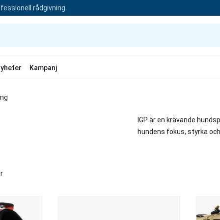
fessionell rådgivning
yheter
Kampanj
ing
IGP är en krävande hundsp
hundens fokus, styrka oc
r