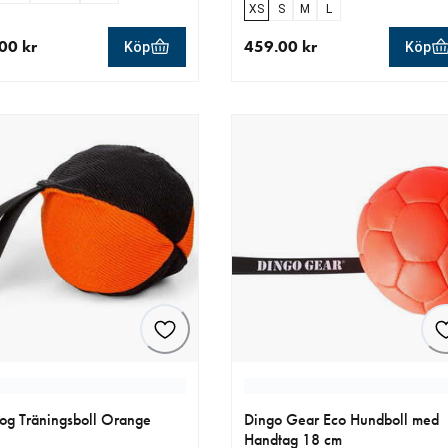
XS
S
M
L
00 kr
459.00 kr
Köp
Köp
llt pris 239.00 kr
aktuellt pris 459.00 kr
og Träningsboll Orange
Dingo Gear Eco Hundboll med
Handtag 18 cm