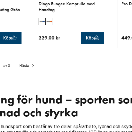
Dingo Bungee Kamprulle med
Pro D
ndtag Grön
Handtag
229.00 kr
449.
Köp
Köp
r
aktuellt pris 229.00 kr
aktue
av 3
Nästa
ing för hund – sporten 
dnad och styrka
l hundsport som består av tre delar: spårarbete, lydnad och sky