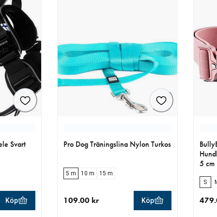
le Svart
Pro Dog Träningslina Nylon Turkos
Bully
Hund
5 cm
5 m
10 m
15 m
S
109.00 kr
479.
Köp
Köp
r
aktuellt pris 109.00 kr
aktue