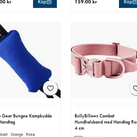
00 kr
159.00 kr
Köp
Köp
llt pris 189.00 kr
aktuellt pris 159.00 kr
o Gear Bungee Kampkudde
BullyBillows Combat
Handtag
Hundhalsband med Handtag Ro
4 cm
Svart
Orange
Rosa