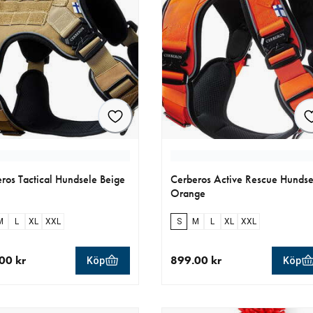
ros Tactical Hundsele Beige
Cerberos Active Rescue Hundse
Orange
M
L
XL
XXL
S
M
L
XL
XXL
00 kr
899.00 kr
Köp
Köp
llt pris 949.00 kr
aktuellt pris 899.00 kr