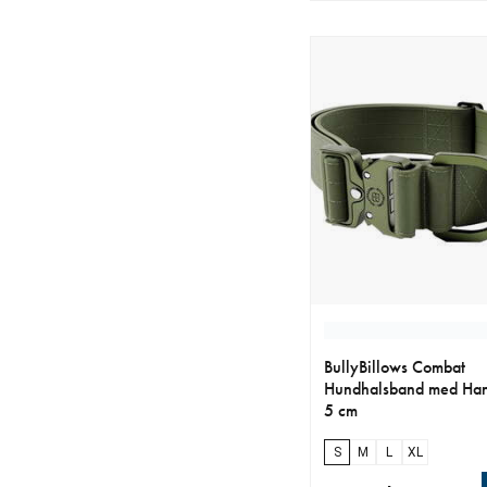
BullyBillows Combat
Hundhalsband med Ha
5 cm
S
M
L
XL