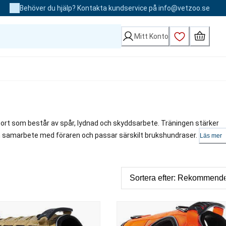
Behöver du hjälp? Kontakta kundservice på info@vetzoo.se
Mitt Konto
ort som består av spår, lydnad och skyddsarbete. Träningen stärker
h samarbete med föraren och passar särskilt brukshundraser.
Läs mer