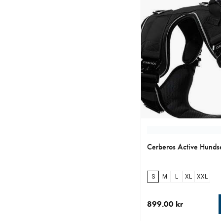
Cerberos Active Hundse
S
M
L
XL
XXL
899.00 kr
aktuellt pris 899.00 k