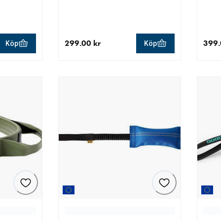
299.00 kr
399.
Köp
Köp
r
aktuellt pris 299.00 kr
aktue