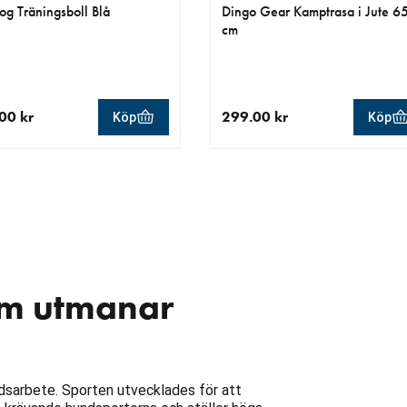
og Träningsboll Blå
Dingo Gear Kamptrasa i Jute 6
cm
00 kr
299.00 kr
Köp
Köp
llt pris 449.00 kr
aktuellt pris 299.00 kr
som utmanar
ddsarbete. Sporten utvecklades för att