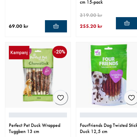
cm 15-pack
319.00 kr
69.00 kr
255.20 kr
aktuellt pris 69.00 kr
aktuellt pris 255.20 kr
ursprungligt pris 319.00 kr
-20%
Kampanj
Perfect Pet Duck Wrapped
FourFriends Dog Twisted Stic
Tuggben 13 cm
Duck 12,5 cm