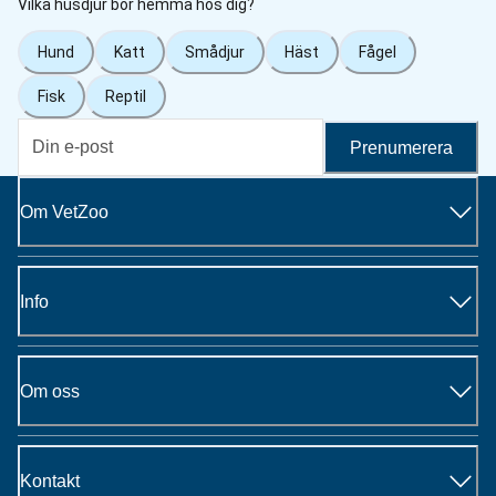
Vilka husdjur bor hemma hos dig?
Hund
Katt
Smådjur
Häst
Fågel
Fisk
Reptil
Prenumerera
Om VetZoo
Info
Om oss
Kontakt