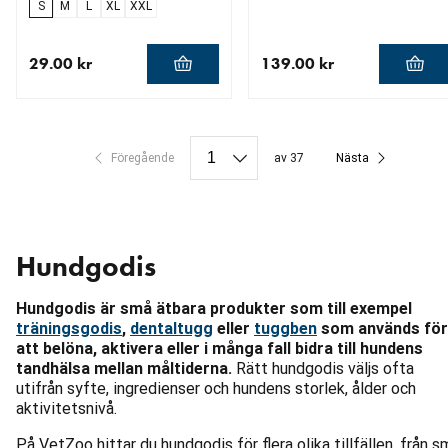
S
M
L
XL
XXL
29.00 kr
139.00 kr
aktuellt pris 29.00 kr
aktuellt pris 139.00 kr
Föregående
av 37
Nästa
Hundgodis
Hundgodis är små ätbara produkter som till exempel
träningsgodis
,
dentaltugg
eller
tuggben
som används för
att belöna, aktivera eller i många fall bidra till hundens
tandhälsa mellan måltiderna.
Rätt hundgodis väljs ofta
utifrån syfte, ingredienser och hundens storlek, ålder och
aktivitetsnivå.
På VetZoo hittar du hundgodis för flera olika tillfällen, från s