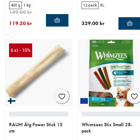
400 g
1 kg
12-pack
XL
149.00 kr
119.20 kr
329.00 kr
aktuellt pris 119.20 kr
ursprungligt pris 149.00 kr
aktuellt pris 329.00 kr
6 st - 15%
RAUH! Älg Power Stick 15
Whimzees Stix Small 28-
cm
pack