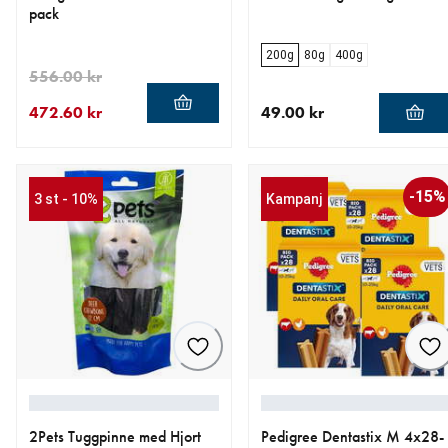
pack
200g
80g
400g
556.00 kr
472.60 kr
49.00 kr
aktuellt pris 472.60 kr
ursprungligt pris 556.00 kr
aktuellt pris 49.00 kr
-15%
3 st - 10%
Kampanj
2Pets Tuggpinne med Hjort
Pedigree Dentastix M 4x28-