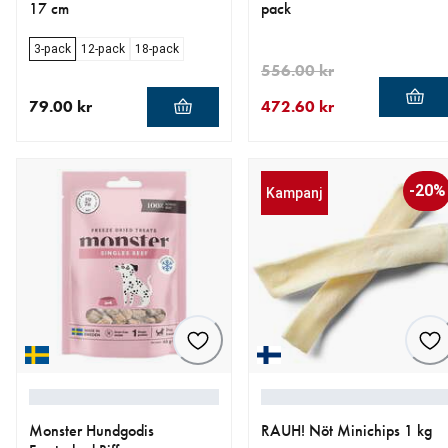
17 cm
pack
3-pack
12-pack
18-pack
556.00 kr
79.00 kr
472.60 kr
aktuellt pris 79.00 kr
aktuellt pris 472.60 kr
ursprungligt pris 556.00 kr
-20%
Kampanj
Monster Hundgodis
RAUH! Nöt Minichips 1 kg