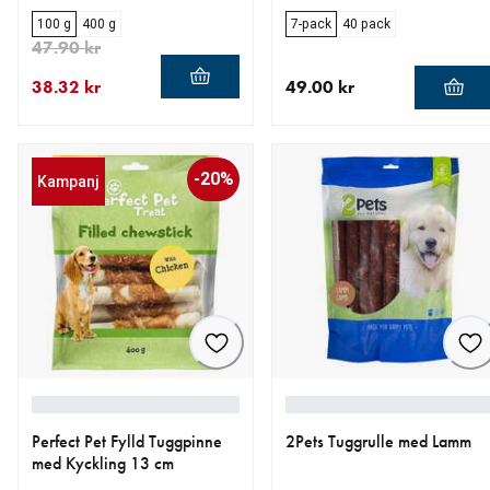
100 g
400 g
7-pack
40 pack
47.90 kr
38.32 kr
49.00 kr
aktuellt pris 38.32 kr
ursprungligt pris 47.90 kr
aktuellt pris 49.00 kr
-20%
Kampanj
Perfect Pet Fylld Tuggpinne
2Pets Tuggrulle med Lamm
med Kyckling 13 cm