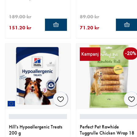
189.00 kr
89.00 kr
151.20 kr
71.20 kr
aktuellt pris 151.20 kr
ursprungligt pris 189.00 kr
aktuellt pris 71.20 kr
ursprungligt pris 89.00 kr
-20%
Kampanj
Hill's Hypoallergenic Treats
Perfect Pet Rawhide
200 g
Tuggrulle Chicken Wrap 18