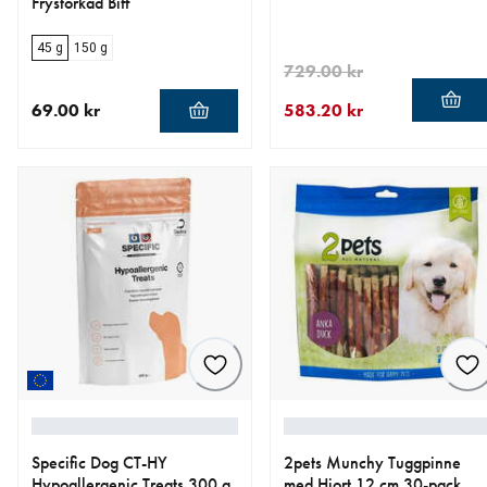
Frystorkad Biff
45 g
150 g
729.00 kr
69.00 kr
583.20 kr
aktuellt pris 69.00 kr
aktuellt pris 583.20 kr
ursprungligt pris 729.00 kr
Specific Dog CT-HY
2pets Munchy Tuggpinne
Hypoallergenic Treats 300 g
med Hjort 12 cm 30-pack