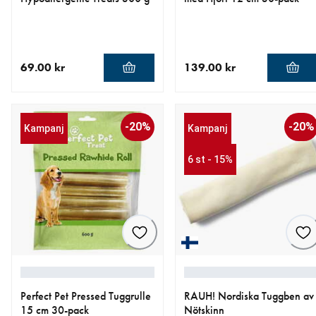
69.00 kr
139.00 kr
aktuellt pris 69.00 kr
aktuellt pris 139.00 kr
-20%
-20%
Kampanj
Kampanj
6 st - 15%
Perfect Pet Pressed Tuggrulle
RAUH! Nordiska Tuggben av
15 cm 30-pack
Nötskinn