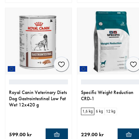
aktuellt pris 499.00 kr
aktuellt pris 279.00 kr
Royal Canin Veterinary Diets
Specific Weight Reduction
Dog Gastrointestinal Low Fat
CRD-1
Wet 12x420 g
1,6 kg
6 kg
12 kg
599.00 kr
229.00 kr