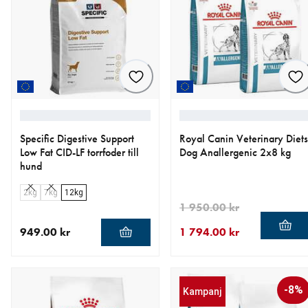
Specific Digestive Support
Royal Canin Veterinary Diets
Low Fat CID-LF torrfoder till
Dog Anallergenic 2x8 kg
hund
2kg
7kg
12kg
1 950.00 kr
949.00 kr
1 794.00 kr
aktuellt pris 949.00 kr
aktuellt pris 1 794.00 kr
ursprungligt pris 1 950.00 
-8%
Kampanj