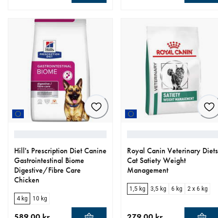
aktuellt pris 599.00 kr
aktuellt pris 229.00 kr
Hill's Prescription Diet Canine
Royal Canin Veterinary Diets
Gastrointestinal Biome
Cat Satiety Weight
Digestive/Fibre Care
Management
Chicken
1,5 kg
3,5 kg
6 kg
2 x 6 kg
4 kg
10 kg
589.00 kr
279.00 kr