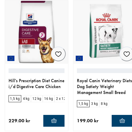
Hill's Prescription Diet Canine
Royal Canin Veterinary Diets
i/d Digestive Care Chicken
Dog Satiety Weight
Management Small Breed
1,5 kg
4 kg
12 kg
16 kg
2 x 12 kg
1,5 kg
3 kg
8 kg
229.00 kr
199.00 kr
aktuellt pris 229.00 kr
aktuellt pris 199.00 kr