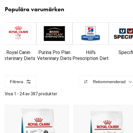
Hoppa
över
Populära varumärken
karusellen
: Varumärken
Royal Canin
Purina Pro Plan
Hill's
Specif
Veterinary Diets
Veterinary Diets
Prescription Diet
Filtrera
Rekommenderad
Visa 1 - 24 av 387 produkter