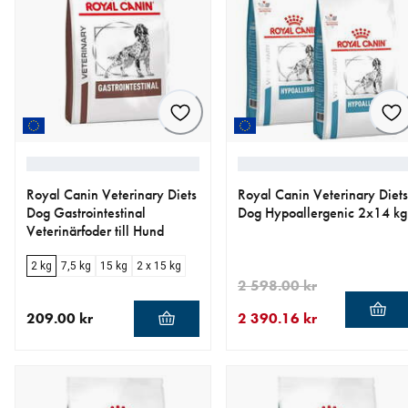
Royal Canin Veterinary Diets
Royal Canin Veterinary Diets
Dog Gastrointestinal
Dog Hypoallergenic 2x14 kg
Veterinärfoder till Hund
2 kg
7,5 kg
15 kg
2 x 15 kg
2 598.00 kr
209.00 kr
2 390.16 kr
aktuellt pris 209.00 kr
aktuellt pris 2 390.16 kr
ursprungligt pris 2 598.00 