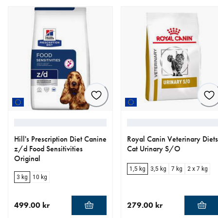
Hill's Prescription Diet Canine
Royal Canin Veterinary Diets
z/d Food Sensitivities
Cat Urinary S/O
Original
1,5 kg
3,5 kg
7 kg
2 x 7 kg
3 kg
10 kg
499.00 kr
279.00 kr