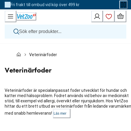
Skip
Fri frakt till ombud vid köp över 499 kr
to
Content
Hund
Veterinärfoder
Katt
Övriga djur
Veterinärfoder
Veterinärfoder
Varumärken
Nyheter
Kampanj
Veterinärfoder är specialanpassat foder utvecklat för hundar och
katter med hälsoproblem. Fodret används vid behov av medicinskt
stöd, till exempel vid allergi, övervikt eller njursjukdom. Hos VetZoo
hittar du ett brett utbud av veterinärfoder från ledande varumärke
med snabb hemleverans!
Läs mer