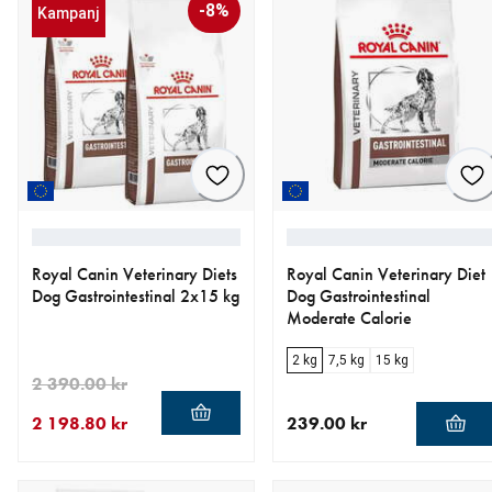
-8%
Kampanj
Royal Canin Veterinary Diets
Royal Canin Veterinary Diet
Dog Gastrointestinal 2x15 kg
Dog Gastrointestinal
Moderate Calorie
2 kg
7,5 kg
15 kg
2 390.00 kr
2 198.80 kr
239.00 kr
aktuellt pris 2 198.80 kr
ursprungligt pris 2 390.00 kr
aktuellt pris 239.00 kr