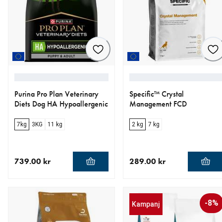
Purina Pro Plan Veterinary
Specific™ Crystal
Diets Dog HA Hypoallergenic
Management FCD
7kg
3KG
11 kg
2 kg
7 kg
739.00 kr
289.00 kr
aktuellt pris 739.00 kr
aktuellt pris 289.00 kr
-8%
Kampanj