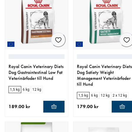
Royal Canin Veterinary Diets
Royal Canin Veterinary Diets
Dog Gastrointestinal Low Fat
Dog Satiety Weight
Veterinärfoder till Hund
Management Veterinärfoder
till Hund
1,5 kg
6 kg
12 kg
1,5 kg
6 kg
12 kg
2 x 12 kg
189.00 kr
179.00 kr
aktuellt pris 189.00 kr
aktuellt pris 179.00 kr