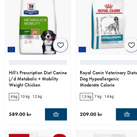
Hill's Prescription Diet Canine
Royal Canin Veterinary Diets
j/d Metabolic + Mobility
Dog Hypoallergenic
Weight Chicken
Moderate Calorie
4 kg
10 kg
12 kg
1,5 kg
7 kg
14 kg
589.00 kr
209.00 kr
aktuellt pris 589.00 kr
aktuellt pris 209.00 kr