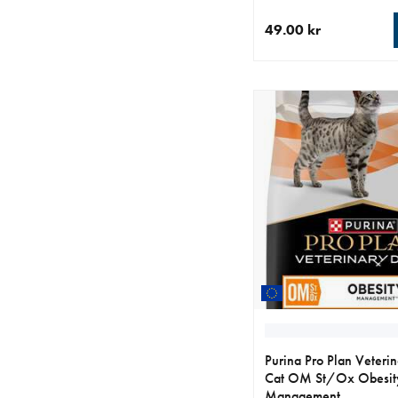
49.00 kr
aktuellt pris 49.00 kr
Purina Pro Plan Veterin
Cat OM St/Ox Obesit
Management