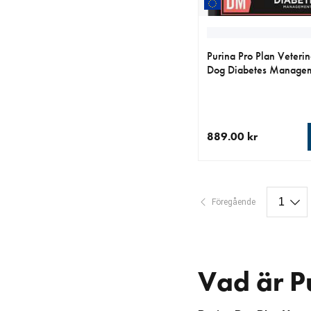
Purina Pro Plan Veterin
Dog Diabetes Managem
889.00 kr
aktuellt pris 889.00 k
Föregående
Vad är P