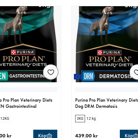
a Pro Plan Veterinary Diets
Purina Pro Plan Veterinary Diet
N Gastrointestinal
Dog DRM Dermatosis
12KG
3KG
12 kg
00 kr
439.00 kr
Köp
Köp