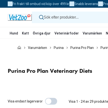
Skip
Fri frakt till ombud vid köp över 499 kr
Snabb leverans
Pro
to
Content
Hund
Katt
Övriga djur
Veterinärfoder
Varumärken
N
Hund
Varumärken
Purina
Purina Pro Plan
Puri
Katt
Övriga djur
Veterinärfoder
Varumärken
Nyheter
Purina Pro Plan Veterinary Diets
Kampanj
Visa endast lagervaror
Visa 1 - 24 av 29 produkte