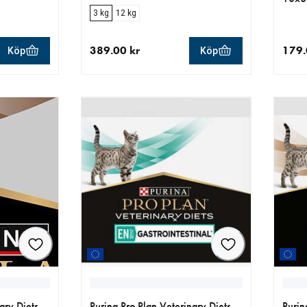
3 kg
12 kg
389.00 kr
179.
Köp
Köp
r
aktuellt pris 389.00 kr
aktue
ary Diets
Purina Pro Plan Veterinary Diets
Purin