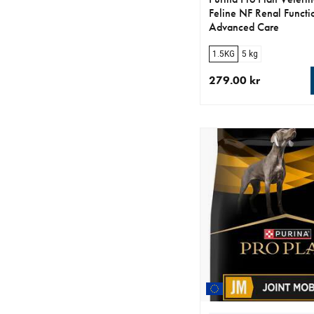
Feline NF Renal Functi
Advanced Care
1.5KG
5 kg
279.00 kr
aktuellt pris 279.00 k