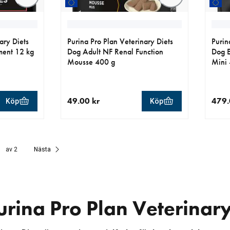
ary Diets
Purina Pro Plan Veterinary Diets
Purin
ent 12 kg
Dog Adult NF Renal Function
Dog E
Mousse 400 g
Mini 
49.00 kr
479.
Köp
Köp
r
aktuellt pris 49.00 kr
aktue
av 2
Nästa
urina Pro Plan Veterinary