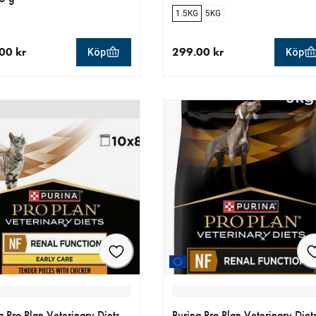
1.5KG
5KG
00 kr
299.00 kr
Köp
Köp
llt pris 179.00 kr
aktuellt pris 299.00 kr
a Pro Plan Veterinary Diets
Purina Pro Plan Veterinary Diet