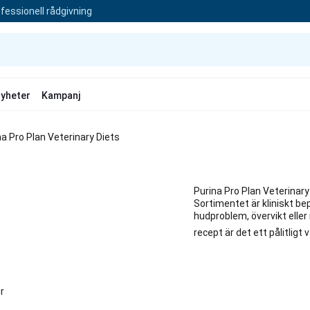
fessionell rådgivning
yheter
Kampanj
na Pro Plan Veterinary Diets
Purina Pro Plan Veterinary
Sortimentet är kliniskt be
hudproblem, övervikt eller
recept är det ett pålitlig
r