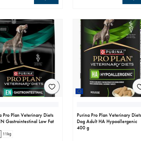
llt pris 529.00 kr
aktuellt pris 439.00 kr
a Pro Plan Veterinary Diets
Purina Pro Plan Veterinary Diet
N Gastrointestinal Low Fat
Dog Adult HA Hypoallergenic
400 g
11kg