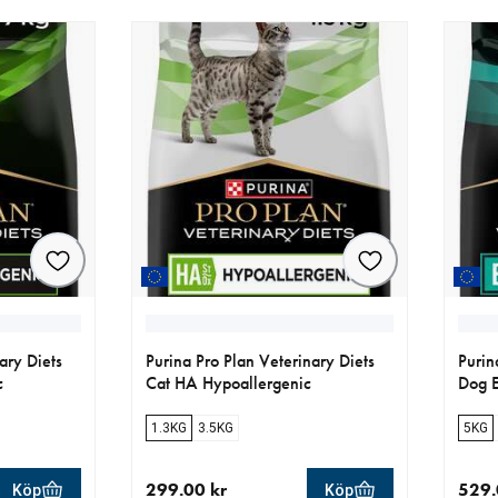
ary Diets
Purina Pro Plan Veterinary Diets
Purin
c
Cat HA Hypoallergenic
Dog E
1.3KG
3.5KG
5KG
299.00 kr
529.
Köp
Köp