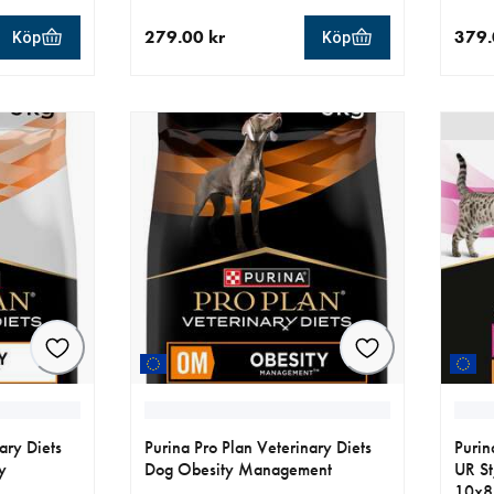
279.00 kr
379.
Köp
Köp
aktuellt pris 279.00 kr
aktue
ary Diets
Purina Pro Plan Veterinary Diets
Purin
y
Dog Obesity Management
UR St
10x8