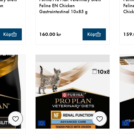
on
Feline EN Chicken
Felin
Gastrointestinal 10x85 g
Chic
160.00 kr
159.
Köp
Köp
r
aktuellt pris 160.00 kr
aktue