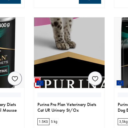
r
aktuellt pris 299.00 kr
aktue
ary Diets
Purina Pro Plan Veterinary Diets
Purin
al Mousse
Cat UR Urinary St/Ox
Dog E
1.5KG
5 kg
3,5kg