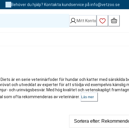
Behöver du hjälp? Kontakta kundservice på info@vetzoo.se
Mitt Konto
 Diets är en serie veterinärfoder för hundar och katter med särskilda b
prövat och utvecklat av experter för att stödja vid exempelvis känslig 
 njur- och urinvägsbesvär. Med hög kvalitet och vetenskapligt framtag
t val som ofta rekommenderas av veterinärer.
Läs mer