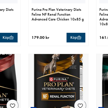
ary Diets
Purina Pro Plan Veterinary Diets
Purin
Feline NF Renal Function
Felin
Advanced Care Chicken 10x85 g
Advan
10x8
179.00 kr
161.
Köp
Köp
r
aktuellt pris 179.00 kr
aktue