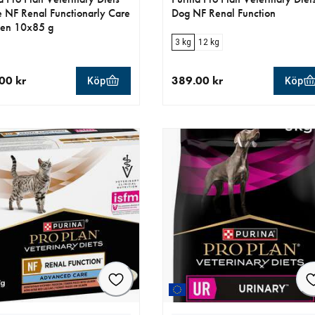
e NF Renal Functionarly Care
Dog NF Renal Function
ken 10x85 g
3 kg
12 kg
00 kr
389.00 kr
Köp
Köp
llt pris 159.00 kr
aktuellt pris 389.00 kr