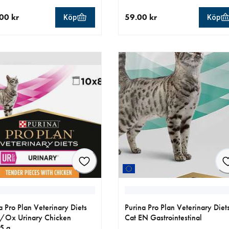
00 kr
59.00 kr
Köp
Köp
llt pris 379.00 kr
aktuellt pris 59.00 kr
a Pro Plan Veterinary Diets
Purina Pro Plan Veterinary Diet
/Ox Urinary Chicken
Cat EN Gastrointestinal
5 g