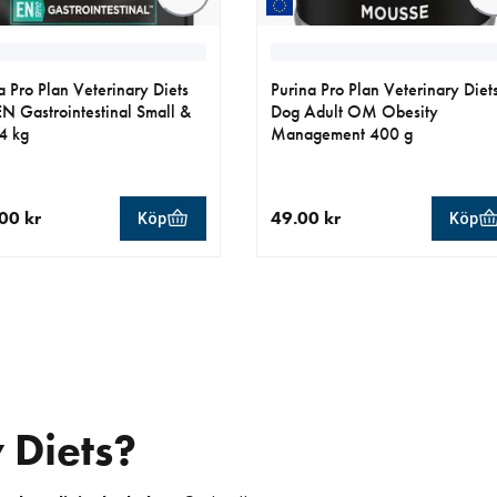
a Pro Plan Veterinary Diets
Purina Pro Plan Veterinary Diet
N Gastrointestinal Small &
Dog Adult OM Obesity
4 kg
Management 400 g
00 kr
49.00 kr
Köp
Köp
llt pris 479.00 kr
aktuellt pris 49.00 kr
 Diets?