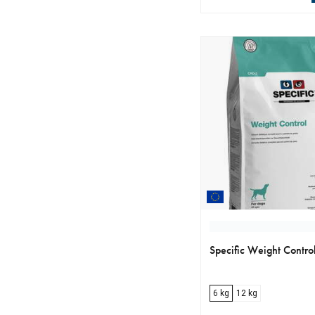
aktuellt pris 279.00 k
Specific Weight Contr
6 kg
12 kg