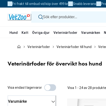
Skip
Fri frakt till ombud vid köp över 499 kr
Snabb leverans
Pro
to
Content
Hund
Katt
Övriga djur
Veterinärfoder
Varumärken
N
Hund
Veterinärfoder
Veterinärfoder till hund
Veter
Katt
Övriga djur
Veterinärfoder
Veterinärfoder för övervikt hos hund
Varumärken
Nyheter
Kampanj
Visa endast lagervaror
Visa 1 - 24 av 28 produkte
Varumärke