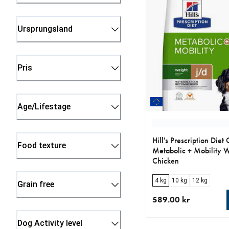
Ursprungsland
Pris
Age/Lifestage
Hill's Prescription Diet
Food texture
Metabolic + Mobility 
Chicken
4 kg
10 kg
12 kg
Grain free
589.00 kr
aktuellt pris 589.00 k
Dog Activity level