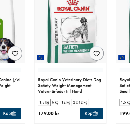
 Canine j/d
Royal Canin Veterinary Diets Dog
Royal
Weight
Satiety Weight Management
Sati
Veterinärfoder till Hund
Small
1,5 kg
6 kg
12 kg
2 x 12 kg
1,5 k
179.00 kr
199.
Köp
Köp
r
aktuellt pris 179.00 kr
aktue