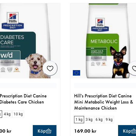
s Prescription Diet Canine
Hill's Prescription Diet Canine
iabetes Care Chicken
Mini Metabolic Weight Loss &
Maintenance Chicken
g
4 kg
10 kg
1 kg
3 kg
6 kg
9 kg
00 kr
169.00 kr
Köp
Köp