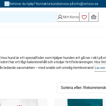
Behöver du hjälp? Kontakta kundservice på info@vetzoo.se
Mitt Konto
t hos hund är ett specialfoder som hjälper hunden att gå ner i vikt på e
 Fodret har ett lågt kaloriinnehåll och stödjer fettförbränningen. Hos V
från ledande varumärken – med snabb och smidig hemleverans!
Läs mer