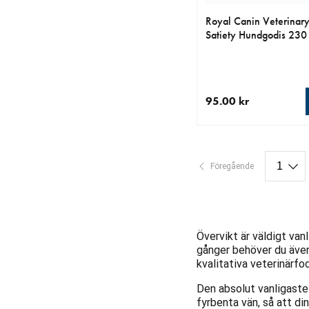
Royal Canin Veterinary
Satiety Hundgodis 230
95.00 kr
aktuellt pris 95.00 kr
Föregående
Övervikt är väldigt van
gånger behöver du även
kvalitativa veterinärfod
Den absolut vanligaste 
fyrbenta vän, så att din