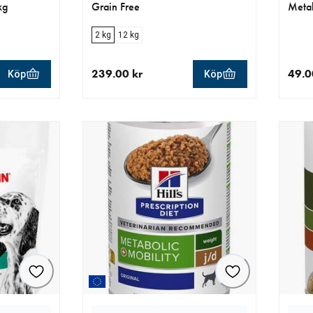
kg
Grain Free
Metab
2 kg
12 kg
239.00 kr
49.0
Köp
Köp
r
aktuellt pris 239.00 kr
aktue