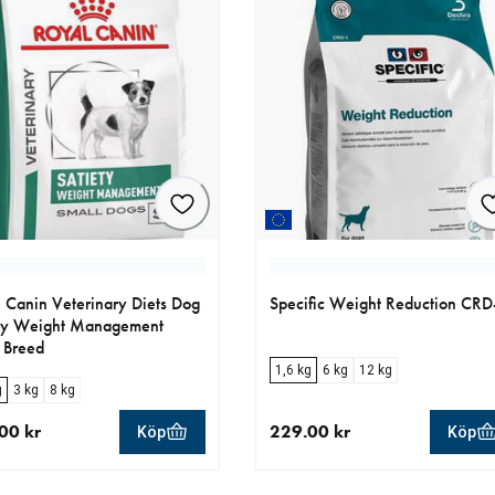
 Canin Veterinary Diets Dog
Specific Weight Reduction CRD
ety Weight Management
 Breed
1,6 kg
6 kg
12 kg
g
3 kg
8 kg
00 kr
229.00 kr
Köp
Köp
llt pris 199.00 kr
aktuellt pris 229.00 kr