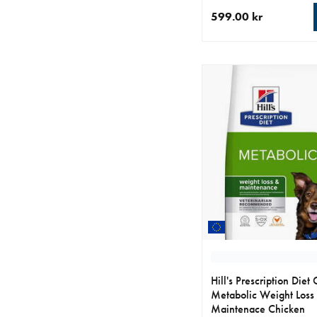
599.00 kr
aktuellt pris 599.00 k
Hill's Prescription Diet
Metabolic Weight Loss
Maintenace Chicken