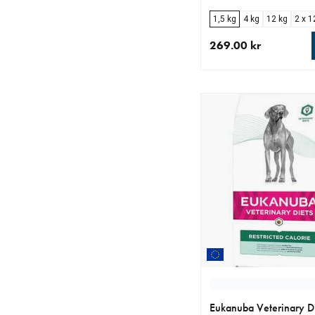
1,5 kg
4 kg
12 kg
2 x 1
269.00 kr
aktuellt pris 269.00 k
Eukanuba Veterinary D