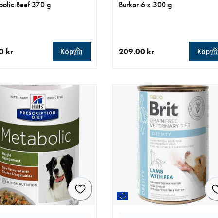
olic Beef 370 g
Burkar 6 x 300 g
0 kr
209.00 kr
Köp
Köp
llt pris 49.00 kr
aktuellt pris 209.00 kr