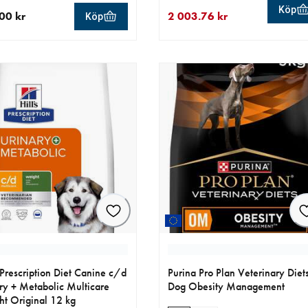
Köp
00 kr
2 003.76 kr
Köp
llt pris 199.00 kr
aktuellt pris 2 003.76 kr
ursprungligt pris 2 178.00 kr
s Prescription Diet Canine c/d
Purina Pro Plan Veterinary Diet
ry + Metabolic Multicare
Dog Obesity Management
t Original 12 kg