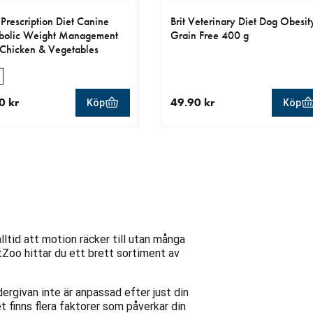
s Prescription Diet Canine
Brit Veterinary Diet Dog Obesit
bolic Weight Management
Grain Free 400 g
Chicken & Vegetables
0 kr
49.90 kr
Köp
Köp
llt pris 59.00 kr
aktuellt pris 49.90 kr
lltid att motion räcker till utan många
Zoo hittar du ett brett sortiment av
dergivan inte är anpassad efter just din
et finns flera faktorer som påverkar din