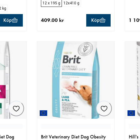
12 x 195 g
12x410 g
2 kg
409.00 kr
1 10
Köp
Köp
r
aktuellt pris 409.00 kr
aktue
iet Dog
Brit Veterinary Diet Dog Obesity
Hill'