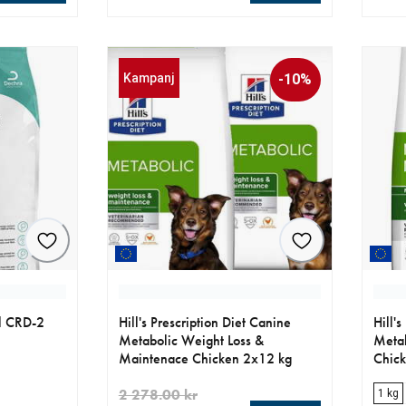
r
aktuellt pris 209.00 kr
aktue
Kampanj
-10%
ol CRD-2
Hill's Prescription Diet Canine
Hill'
Metabolic Weight Loss &
Metab
Maintenace Chicken 2x12 kg
Chic
2 278.00 kr
1 kg