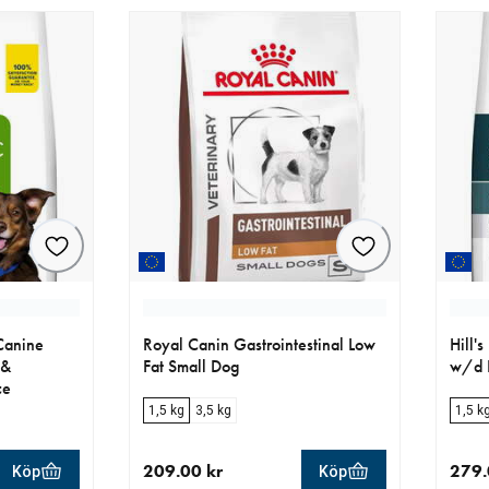
 Canine
Royal Canin Gastrointestinal Low
Hill'
 &
Fat Small Dog
w/d D
ce
1,5 kg
3,5 kg
1,5 k
209.00 kr
279.
Köp
Köp