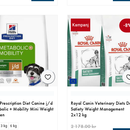
llt pris 279.00 kr
aktuellt pris 169.00 kr
Kampanj
-8
s Prescription Diet Canine j/d
Royal Canin Veterinary Diets D
olic + Mobility Mini Weight
Satiety Weight Management
ken
2x12 kg
2 178.00 kr
3 kg
6 kg