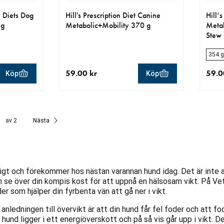
 Diets Dog
Hill's Prescription Diet Canine
Hill’
 g
Metabolic+Mobility 370 g
Meta
Stew 
354 g
59.00 kr
59.0
Köp
Köp
aktuellt pris 59.00 kr
aktue
av 2
Nästa
ligt och förekommer hos nästan varannan hund idag. Det är inte a
 se över din kompis kost för att uppnå en hälsosam vikt. På Vet
er som hjälper din fyrbenta vän att gå ner i vikt.
anledningen till övervikt är att din hund får fel foder och att fo
 hund ligger i ett energiöverskott och på så vis går upp i vikt. D