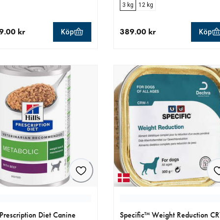
3 kg
12 kg
9.00 kr
389.00 kr
Köp
Köp
llt pris 1 109.00 kr
aktuellt pris 389.00 kr
s Prescription Diet Canine
Specific™ Weight Reduction C