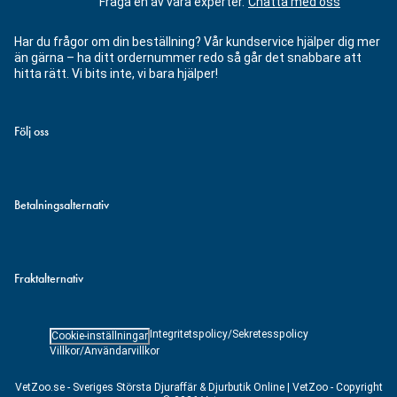
Fråga en av våra experter.
Chatta med oss
Har du frågor om din beställning? Vår kundservice hjälper dig mer
än gärna – ha ditt ordernummer redo så går det snabbare att
hitta rätt. Vi bits inte, vi bara hjälper!
Följ oss
Betalningsalternativ
Fraktalternativ
Integritetspolicy/Sekretesspolicy
Cookie-inställningar
Villkor/Användarvillkor
VetZoo.se - Sveriges Största Djuraffär & Djurbutik Online | VetZoo - Copyright