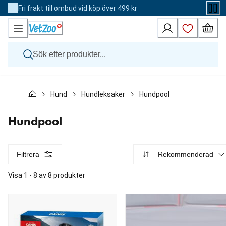
Skip
Fri frakt till ombud vid köp över 499 kr
to
Content
Hund
Hund
Hundleksaker
Hundpool
Katt
Övriga djur
Veterinärfoder
Hundpool
Varumärken
Nyheter
Kampanj
Filtrera
Rekommenderad
Visa 1 - 8 av 8 produkter