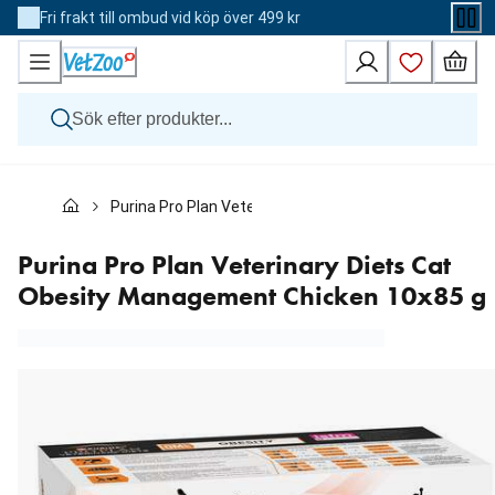
Skip
Fri frakt till ombud vid köp över 499 kr
to
Content
Hund
Purina Pro Plan Veterinary Diets Cat Obesity Manage
Katt
Övriga djur
Veterinärfoder
Purina Pro Plan Veterinary Diets Cat
Varumärken
Obesity Management Chicken 10x85 g
Nyheter
Kampanj