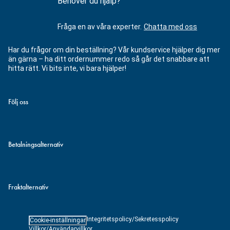
Behöver du hjälp?
Fråga en av våra experter.
Chatta med oss
Har du frågor om din beställning? Vår kundservice hjälper dig mer
än gärna – ha ditt ordernummer redo så går det snabbare att
hitta rätt. Vi bits inte, vi bara hjälper!
Följ oss
Betalningsalternativ
Fraktalternativ
Integritetspolicy/Sekretesspolicy
Cookie-inställningar
Villkor/Användarvillkor