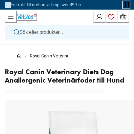
Skip
Fri frakt till ombud vid köp över 499 kr
to
Content
Hund
Royal Canin Veterinary Diets Dog Anallergenic Veterinär
Katt
Övriga djur
Veterinärfoder
Royal Canin Veterinary Diets Dog
Varumärken
Anallergenic Veterinärfoder till Hund
Nyheter
Kampanj