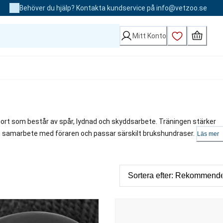
Behöver du hjälp? Kontakta kundservice på info@vetzoo.se
Mitt Konto
ort som består av spår, lydnad och skyddsarbete. Träningen stärker
h samarbete med föraren och passar särskilt brukshundraser.
Läs mer