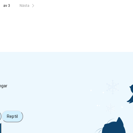
av 3
Nästa
ngar
Reptil