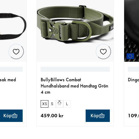
sak med
BullyBillows Combat
Dingo
Hundhalsband med Handtag Grön
4 cm
XS
S
M
L
459.00 kr
109.
Köp
Köp
r
aktuellt pris 459.00 kr
aktue