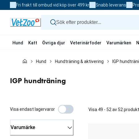
Skip
Fri frakt till ombud vid köp över 499 kr
Snabb leverans
Pro
to
Content
Hund
Katt
Övriga djur
Veterinärfoder
Varumärken
N
Hund
Hund
Hundträning & aktivering
IGP hundträn
Katt
Övriga djur
Veterinärfoder
IGP hundträning
Varumärken
Nyheter
Kampanj
Visa endast lagervaror
Visa 49 - 52 av 52 produk
Varumärke