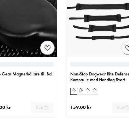
 Gear Magnethållare till Boll
Non-Stop Dogwear Bite Defens
Kamprulle med Handtag Svart
S
M
L
XL
00 kr
159.00 kr
Köp
Köp
llt pris 109.00 kr
aktuellt pris 159.00 kr