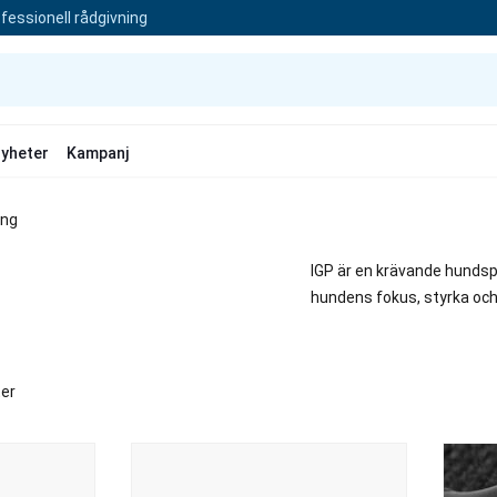
fessionell rådgivning
yheter
Kampanj
ing
IGP är en krävande hundsp
hundens fokus, styrka oc
ter