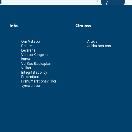
Info
Om oss
Om VetZoo
Artiklar
Returer
Jobba hos oss
Leverans
Vetzoo Kungens
kurva
VetZoo Backaplan
Villkor
Integritetspolicy
Presentkort
Prenumerationsvillkor
#yesvetzoo