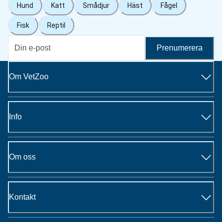
Hund
Katt
Smådjur
Häst
Fågel
Fisk
Reptil
Prenumerera
Om VetZoo
Info
Om oss
Kontakt