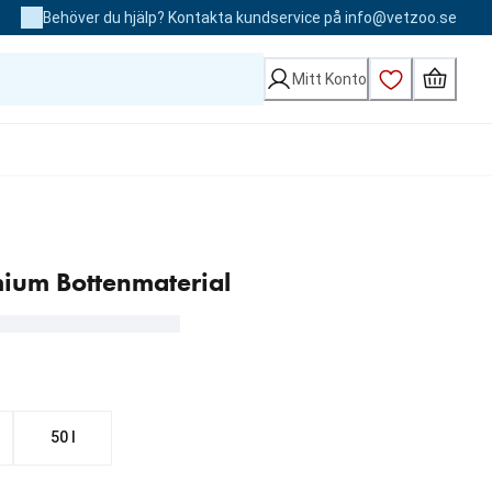
Behöver du hjälp? Kontakta kundservice på info@vetzoo.se
Mitt Konto
ium Bottenmaterial
50 l
kr