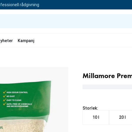
fessionell rådgivning
yheter
Kampanj
Millamore Prem
Storlek:
10 l
20 l
Från aktuellt pris 79.90 