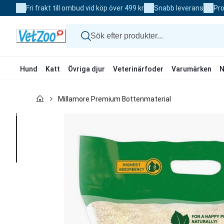
Skip
Fri frakt till ombud vid köp över 499 kr
Snabb leverans
Pro
to
Content
Hund
Katt
Övriga djur
Veterinärfoder
Varumärken
N
Hund
Millamore Premium Bottenmaterial
Katt
Övriga djur
Veterinärfoder
Varumärken
Nyheter
Kampanj