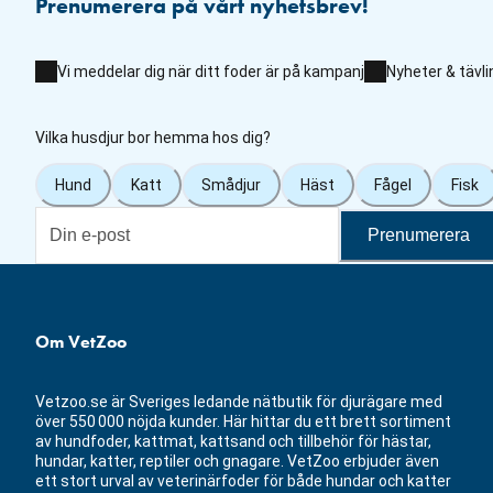
Prenumerera på vårt nyhetsbrev!
Vi meddelar dig när ditt foder är på kampanj
Nyheter & tävli
Vilka husdjur bor hemma hos dig?
Hund
Katt
Smådjur
Häst
Fågel
Fisk
Prenumerera
Om VetZoo
Vetzoo.se är Sveriges ledande nätbutik för djurägare med
över 550 000 nöjda kunder. Här hittar du ett brett sortiment
av hundfoder, kattmat, kattsand och tillbehör för hästar,
hundar, katter, reptiler och gnagare. VetZoo erbjuder även
ett stort urval av veterinärfoder för både hundar och katter