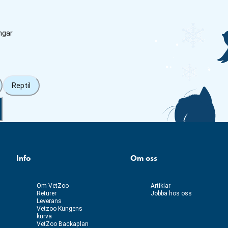
ngar
Reptil
Info
Om oss
Om VetZoo
Artiklar
Returer
Jobba hos oss
Leverans
Vetzoo Kungens
kurva
VetZoo Backaplan