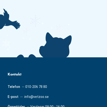
Kontakt
Telefon
--
010-206 78 80
E-post
--
info@vetzoo.se
Öppettider
--
Vardagar 09.00 - 16.00