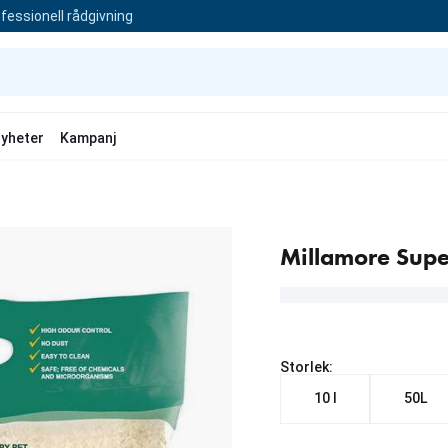
fessionell rådgivning
yheter
Kampanj
Millamore Supe
Storlek:
10 l
50L
Från aktuellt pris 79.00 