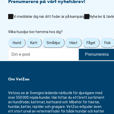
Prenumerera på vårt nyhetsbrev!
Vi meddelar dig när ditt foder är på kampanj
Nyheter & tävli
Vilka husdjur bor hemma hos dig?
Hund
Katt
Smådjur
Häst
Fågel
Fisk
Prenumerera
Om VetZoo
Vetzoo.se är Sveriges ledande nätbutik för djurägare med
över 550 000 nöjda kunder. Här hittar du ett brett sortiment
av hundfoder, kattmat, kattsand och tillbehör för hästar,
hundar, katter, reptiler och gnagare. VetZoo erbjuder även
ett stort urval av veterinärfoder för både hundar och katter