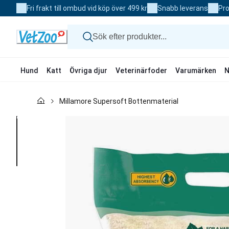
Skip
Fri frakt till ombud vid köp över 499 kr
Snabb leverans
Pro
to
Content
Hund
Katt
Övriga djur
Veterinärfoder
Varumärken
N
Hund
Millamore Supersoft Bottenmaterial
Katt
Övriga djur
Veterinärfoder
Varumärken
Nyheter
Kampanj