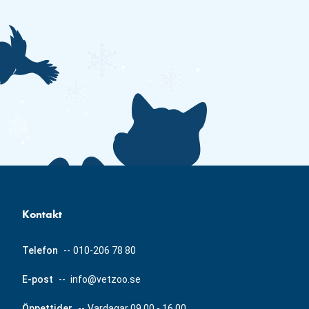
Kontakt
Telefon
--
010-206 78 80
E-post
--
info@vetzoo.se
Öppettider
--
Vardagar 09.00 - 16.00