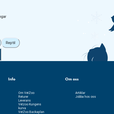
ngar
Reptil
Info
Om oss
Om VetZoo
Artiklar
Returer
Jobba hos oss
Leverans
Vetzoo Kungens
kurva
VetZoo Backaplan