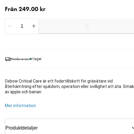
Från aktuellt pris 249.00 kr
Från 249.00 kr
Loading...
Hemleverans
I lager
Oxbow Critical Care är ett fodertillskott för gräsätare vid
återhämtning efter sjukdom, operation eller ovillighet att äta. Smak
av äpple och banan
Mer information
Produktdetaljer