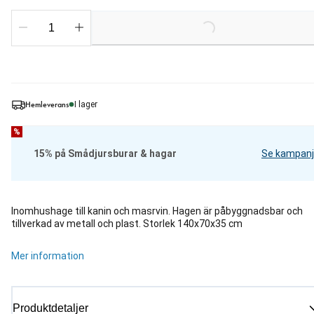
Loading...
Hemleverans
I lager
%
15% på Smådjursburar & hagar
Se kampanj
Inomhushage till kanin och masrvin. Hagen är påbyggnadsbar och
tillverkad av metall och plast. Storlek 140x70x35 cm
Mer information
Produktdetaljer