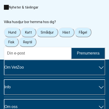
Nyheter & tävlingar
Vilka husdjur bor hemma hos dig?
Hund
Katt
Smådjur
Häst
Fågel
Fisk
Reptil
Prenumerera
Om VetZoo
Info
Om oss