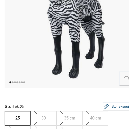
Loading...
Storlek:
25
Storleksgu
25
30
35 cm
40 cm