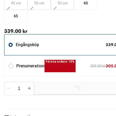
45 cm
50 cm
55 cm
60
65
aktuellt pris 339.00 kr
339.00 kr
339.
Engångsköp
Första ordern: 10%
305.
Prenumeration
339.00 kr
Loading...