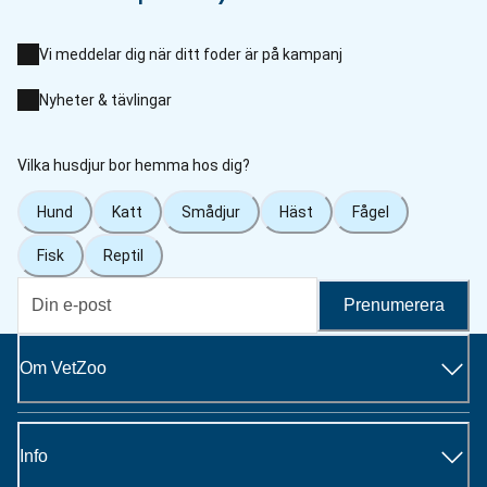
Vi meddelar dig när ditt foder är på kampanj
Nyheter & tävlingar
Vilka husdjur bor hemma hos dig?
Hund
Katt
Smådjur
Häst
Fågel
Fisk
Reptil
Prenumerera
Om VetZoo
Info