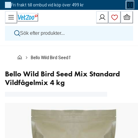
Skip
Fri frakt till ombud vid köp över 499 kr
to
Content
Hund
Bello Wild Bird Seed Mix Standard Vildfågelmix 4 kg
Katt
Övriga djur
Veterinärfoder
Bello Wild Bird Seed Mix Standard
Varumärken
Vildfågelmix 4 kg
Nyheter
Kampanj