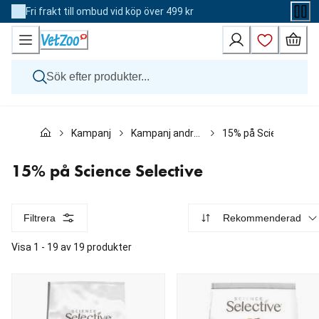
Skip
Fri frakt till ombud vid köp över 499 kr
to
Content
Hund
Kampanj
Kampanj andra djur
15% på Science Selec
Katt
Övriga djur
Veterinärfoder
15% på Science Selective
Varumärken
Nyheter
Kampanj
Filtrera
Rekommenderad
Visa 1 - 19 av 19 produkter