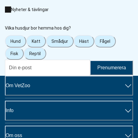
Nyheter & tävlingar
Vilka husdjur bor hemma hos dig?
Hund
Katt
Smådjur
Häst
Fågel
Fisk
Reptil
Prenumerera
Om VetZoo
Info
Om oss