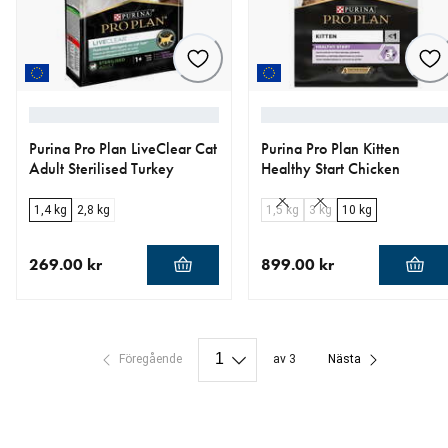
Purina Pro Plan LiveClear Cat
Purina Pro Plan Kitten
Adult Sterilised Turkey
Healthy Start Chicken
1,4 kg
2,8 kg
1,5 kg
3 kg
10 kg
269.00 kr
899.00 kr
aktuellt pris 269.00 kr
aktuellt pris 899.00 kr
Föregående
av 3
Nästa