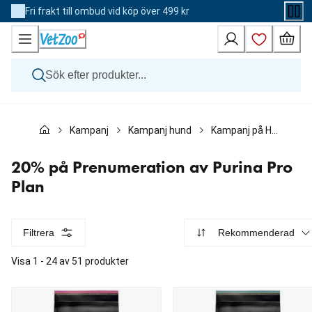
Skip
Fri frakt till ombud vid köp över 499 kr
to
Content
Hund
Kampanj
Kampanj hund
Kampanj på Hundmat
20
Katt
Övriga djur
Veterinärfoder
20% på Prenumeration av Purina Pro
Varumärken
Plan
Nyheter
Kampanj
Filtrera
Rekommenderad
Visa 1 - 24 av 51 produkter