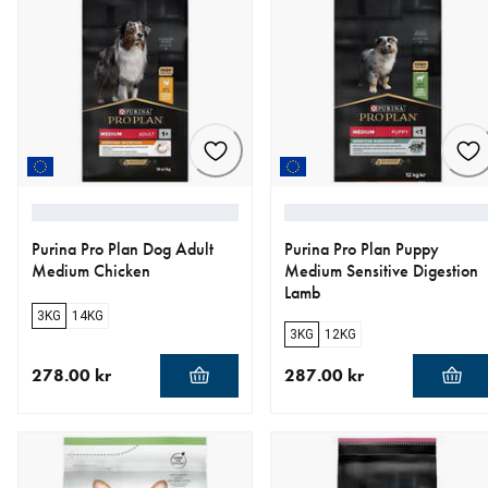
Purina Pro Plan Dog Adult
Purina Pro Plan Puppy
Medium Chicken
Medium Sensitive Digestion
Lamb
3KG
14KG
3KG
12KG
278.00 kr
287.00 kr
aktuellt pris 278.00 kr
aktuellt pris 287.00 kr