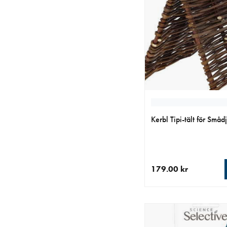
Kerbl Tipi-tält för Småd
179.00 kr
aktuellt pris 179.00 k