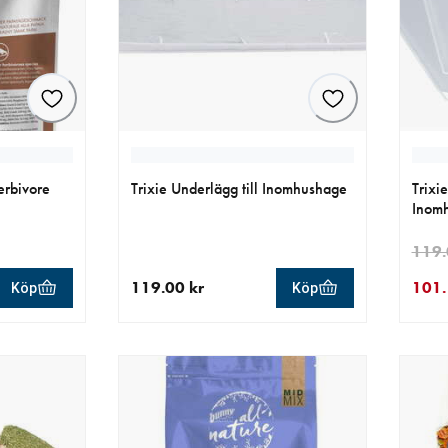
erbivore
Trixie Underlägg till Inomhushage
Trixi
Inomh
119.
119.00 kr
101.
Köp
Köp
r
aktuellt pris 119.00 kr
aktue
urspr