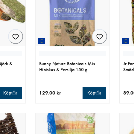
Björk &
Bunny Nature Botanicals Mix
Jr Fa
Hibiskus & Persilja 150 g
Småd
129.00 kr
89.0
Köp
Köp
aktuellt pris 129.00 kr
aktue