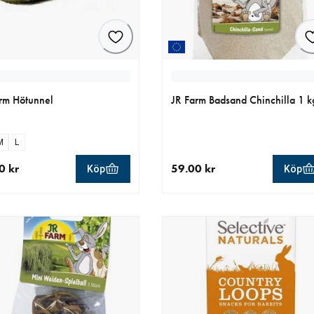
rm Hötunnel
JR Farm Badsand Chinchilla 1 k
M
L
0 kr
59.00 kr
Köp
Köp
llt pris 59.00 kr
aktuellt pris 59.00 kr