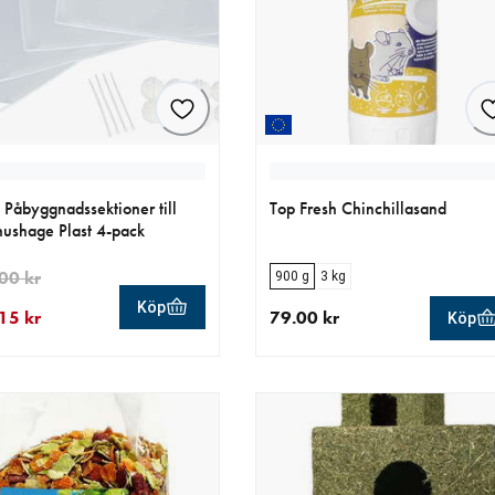
e Påbyggnadssektioner till
Top Fresh Chinchillasand
ushage Plast 4-pack
00 kr
900 g
3 kg
Köp
15 kr
79.00 kr
Köp
llt pris 101.15 kr
ungligt pris 119.00 kr
aktuellt pris 79.00 kr