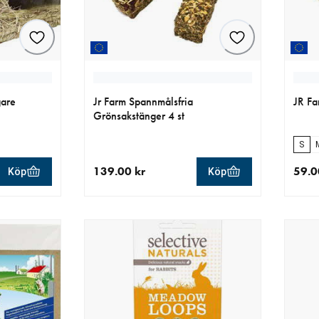
gare
Jr Farm Spannmålsfria
JR Fa
Grönsakstänger 4 st
S
139.00 kr
59.0
Köp
Köp
r
aktuellt pris 139.00 kr
aktue