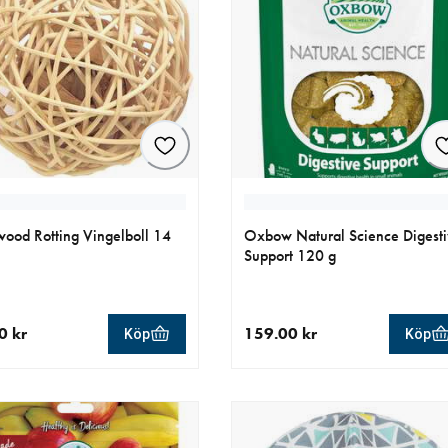
ood Rotting Vingelboll 14
Oxbow Natural Science Digest
Support 120 g
0 kr
159.00 kr
Köp
Köp
llt pris 84.90 kr
aktuellt pris 159.00 kr