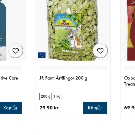
stive Care
JR Farm Ärtflingor 200 g
Oxbo
Treat
200 g
1 kg
29.90 kr
69.9
Köp
Köp
aktuellt pris 29.90 kr
aktue