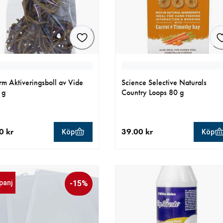
rm Aktiveringsboll av Vide
Science Selective Naturals
 g
Country Loops 80 g
0 kr
39.00 kr
Köp
Köp
llt pris 69.90 kr
aktuellt pris 39.00 kr
panj
-15%