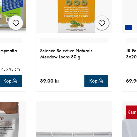
Hampmatta
Science Selective Naturals
JR Fa
Meadow Loops 80 g
3x20
45 x 95 cm
39.00 kr
69.9
Köp
Köp
r
aktuellt pris 39.00 kr
aktue
Kam