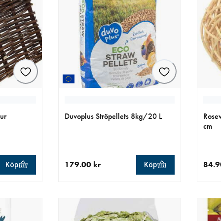
jur
Duvoplus Ströpellets 8kg/20 L
Rosew
cm
179.00 kr
84.9
Köp
Köp
r
aktuellt pris 179.00 kr
aktue