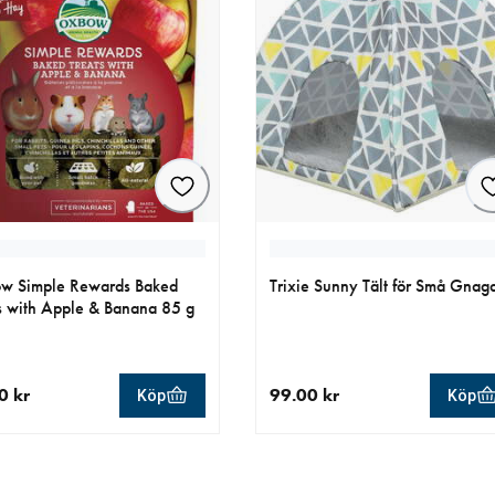
w Simple Rewards Baked
Trixie Sunny Tält för Små Gnag
s with Apple & Banana 85 g
0 kr
99.00 kr
Köp
Köp
llt pris 69.90 kr
aktuellt pris 99.00 kr