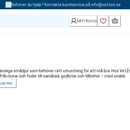
Behöver du hjälp? Kontakta kundservice på info@vetzoo.se
Mitt Konto
 känsliga smådjur som behöver rätt utrustning för att må bra. Hos VetZ
 från burar och foder till sandbad, godbitar och tillbehör – med snabb
Läs mer