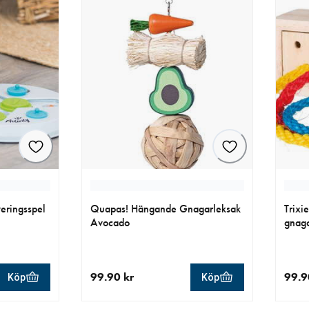
veringsspel
Quapas! Hängande Gnagarleksak
Trixi
Avocado
gnaga
99.90 kr
99.9
Köp
Köp
aktuellt pris 99.90 kr
aktue