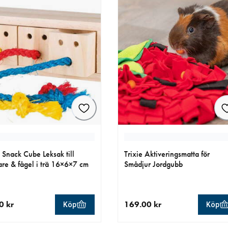
e Snack Cube Leksak till
Trixie Aktiveringsmatta för
re & fågel i trä 16×6×7 cm
Smådjur Jordgubb
0 kr
169.00 kr
Köp
Köp
llt pris 99.90 kr
aktuellt pris 169.00 kr