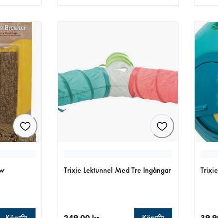
r
aktuellt pris 99.90 kr
aktue
aw
Trixie Lektunnel Med Tre Ingångar
Trixi
249.00 kr
39.9