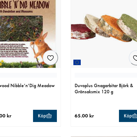
wood Nibble’n’Dig Meadow
Duvoplus Gnagarbitar Björk &
Grönsaksmix 120 g
00 kr
65.00 kr
Köp
Köp
llt pris 125.00 kr
aktuellt pris 65.00 kr