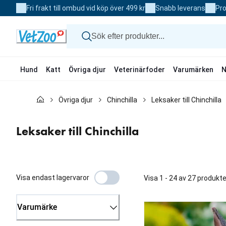
Skip
Fri frakt till ombud vid köp över 499 kr
Snabb leverans
Pro
to
Content
Hund
Katt
Övriga djur
Veterinärfoder
Varumärken
N
Hund
Övriga djur
Chinchilla
Leksaker till Chinchilla
Katt
Övriga djur
Veterinärfoder
Leksaker till Chinchilla
Varumärken
Nyheter
Kampanj
Visa endast lagervaror
Visa 1 - 24 av 27 produkte
Varumärke