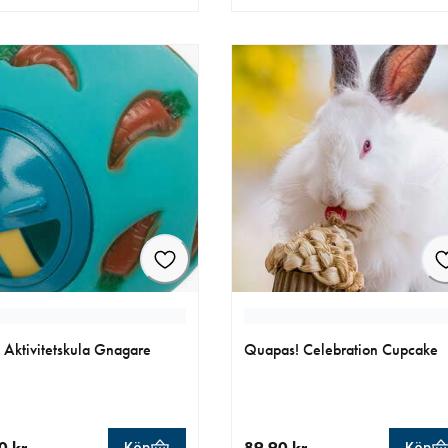
llt pris 55.00 kr
aktuellt pris 39.90 kr
e Aktivitetskula Gnagare
Quapas! Celebration Cupcake
0 kr
89.90 kr