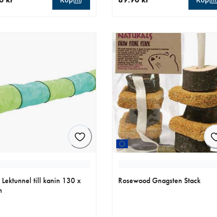
Köp
Köp
llt pris 39.90 kr
aktuellt pris 89.90 kr
e Lektunnel till kanin 130 x
Rosewood Gnagsten Stack
m