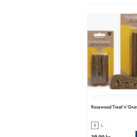
aktuellt pris 139.00 k
Rosewood Treat’n’Gn
S
L
39.00 kr