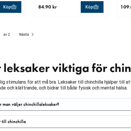
84.90 kr
109.
Köp
Köp
r
aktuellt pris 84.90 kr
aktue
av 2
Nästa
 leksaker viktiga för chin
ig stimulans för att må bra. Leksaker till chinchilla hjälper till a
 och klättrande, och bidrar till både fysisk och mental hälsa.
 man väljer chinchillaleksaker?
till chinchilla