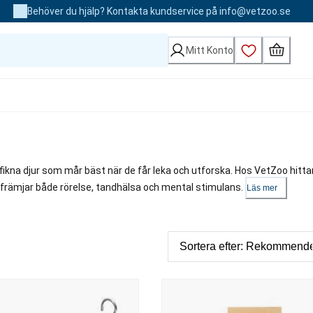
Behöver du hjälp? Kontakta kundservice på info@vetzoo.se
Mitt Konto
nyfikna djur som mår bäst när de får leka och utforska. Hos VetZoo hitta
om främjar både rörelse, tandhälsa och mental stimulans.
Läs mer