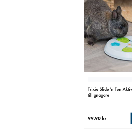
Trixie Slide 'n Fun Akti
till gnagare
99.90 kr
aktuellt pris 99.90 kr