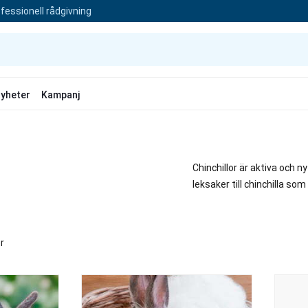
fessionell rådgivning
yheter
Kampanj
Chinchillor är aktiva och 
leksaker till chinchilla s
r