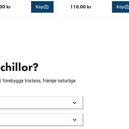
00 kr
110.00 kr
Köp
Köp
llt pris 109.00 kr
aktuellt pris 110.00 kr
chillor?
tt förebygga tristess, främjar naturliga