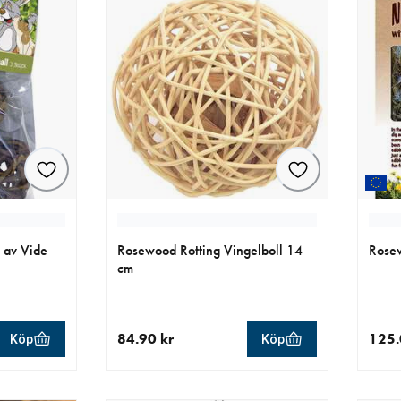
l av Vide
Rosewood Rotting Vingelboll 14
Rose
cm
84.90 kr
125.
Köp
Köp
aktuellt pris 84.90 kr
aktue