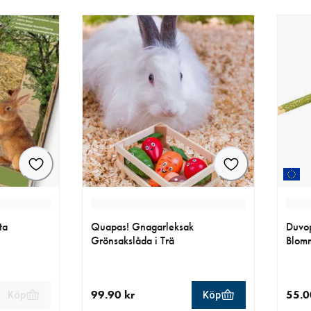
ta
Quapas! Gnagarleksak
Duvop
Grönsakslåda i Trä
Blom
99.90 kr
55.0
Köp
Köp