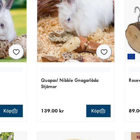
Quapas! Nibble Gnagarlåda
Rosew
Stjärnor
139.00 kr
89.0
Köp
Köp
r
aktuellt pris 139.00 kr
aktue