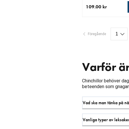
109.00 kr
aktuellt pris 109.00 k
Föregående
Varför är
Chinchillor behöver dagl
beteenden som gnagande
Vad ska man tänka på när
Vanliga typer av leksaker 