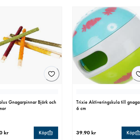
lus Gnagarpinnar Björk och
Trixie Aktiveringskula till gnaga
mor
6 cm
0 kr
39.90 kr
Köp
Köp