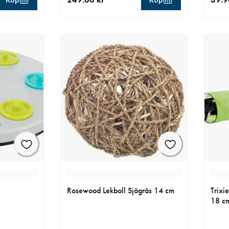
Köp
Köp
aktuellt pris 249.00 kr
aktue
Rosewood Lekboll Sjögräs 14 cm
Trixi
18 c