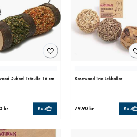
ood Dubbel Trärulle 16 cm
Rosewood Trio Lekbollar
0 kr
79.90 kr
Köp
Köp
llt pris 89.00 kr
aktuellt pris 79.90 kr