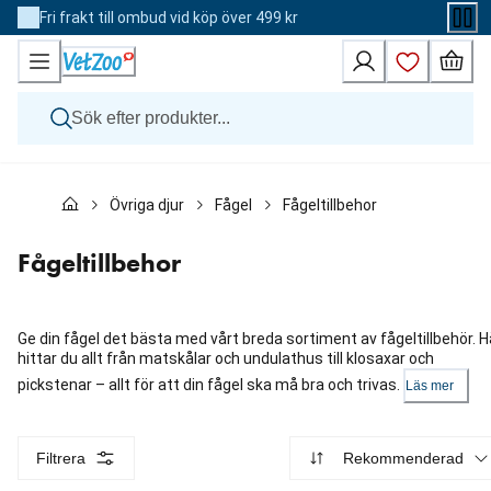
Skip
Fri frakt till ombud vid köp över 499 kr
to
Content
Hund
Övriga djur
Fågel
Fågeltillbehor
Katt
Övriga djur
Veterinärfoder
Fågeltillbehor
Varumärken
Nyheter
Kampanj
Ge din fågel det bästa med vårt breda sortiment av fågeltillbehör. H
hittar du allt från matskålar och undulathus till klosaxar och
pickstenar – allt för att din fågel ska må bra och trivas.
Läs mer
Filtrera
Rekommenderad