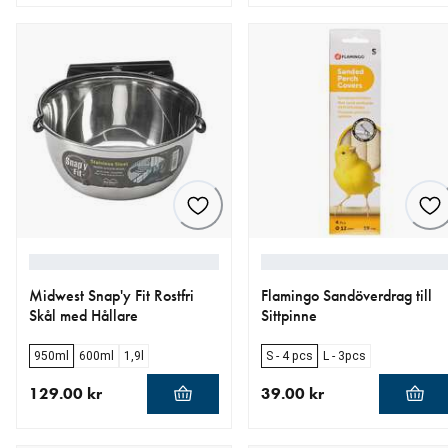
aktuellt pris 249.00 kr
aktuellt pris 159.00 kr
Midwest Snap'y Fit Rostfri
Flamingo Sandöverdrag till
Skål med Hållare
Sittpinne
950ml
600ml
1,9l
S - 4 pcs
L - 3pcs
129.00 kr
39.00 kr
aktuellt pris 129.00 kr
aktuellt pris 39.00 kr