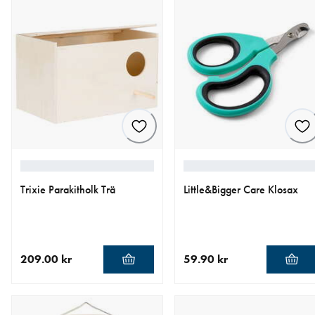
Trixie Parakitholk Trä
Little&Bigger Care Klosax
209.00 kr
59.90 kr
aktuellt pris 209.00 kr
aktuellt pris 59.90 kr