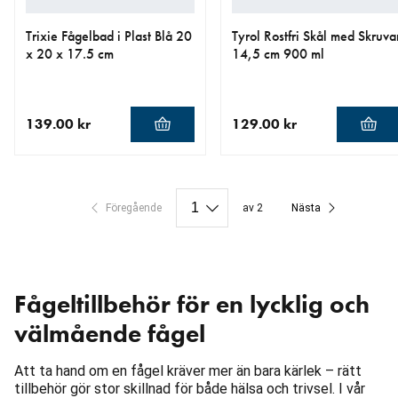
Trixie Fågelbad i Plast Blå 20
Tyrol Rostfri Skål med Skruva
x 20 x 17.5 cm
14,5 cm 900 ml
139.00 kr
129.00 kr
aktuellt pris 139.00 kr
aktuellt pris 129.00 kr
Föregående
av 2
Nästa
Fågeltillbehör för en lycklig och
välmående fågel
Att ta hand om en fågel kräver mer än bara kärlek – rätt
tillbehör gör stor skillnad för både hälsa och trivsel. I vår