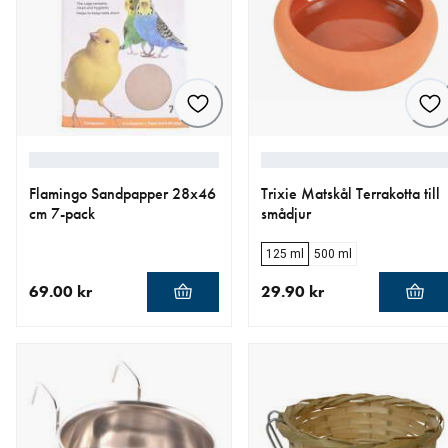
Flamingo Sandpapper 28x46
Trixie Matskål Terrakotta till
cm 7-pack
smådjur
125 ml
500 ml
69.00 kr
29.90 kr
aktuellt pris 69.00 kr
aktuellt pris 29.90 kr