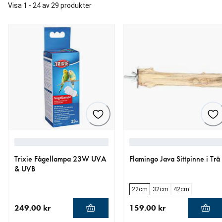
Visa 1 - 24 av 29 produkter
Trixie Fågellampa 23W UVA
Flamingo Java Sittpinne i Trä
& UVB
22cm
32cm
42cm
249.00 kr
159.00 kr