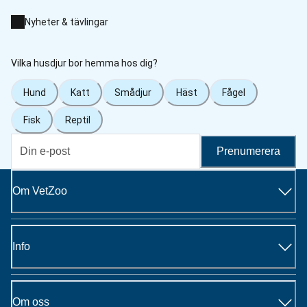
Nyheter & tävlingar
Vilka husdjur bor hemma hos dig?
Hund
Katt
Smådjur
Häst
Fågel
Fisk
Reptil
Prenumerera
Om VetZoo
Info
Om oss