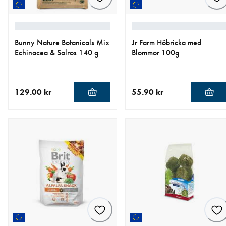
Bunny Nature Botanicals Mix
Jr Farm Höbricka med
Echinacea & Solros 140 g
Blommor 100g
129.00 kr
55.90 kr
aktuellt pris 129.00 kr
aktuellt pris 55.90 kr