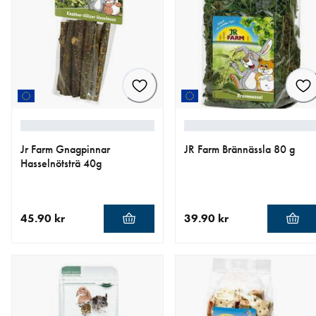
Jr Farm Gnagpinnar
JR Farm Brännässla 80 g
Hasselnötsträ 40g
45.90 kr
39.90 kr
aktuellt pris 45.90 kr
aktuellt pris 39.90 kr