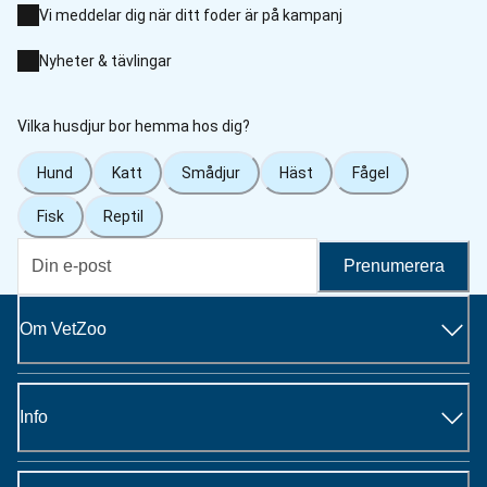
Vi meddelar dig när ditt foder är på kampanj
Nyheter & tävlingar
Vilka husdjur bor hemma hos dig?
Hund
Katt
Smådjur
Häst
Fågel
Fisk
Reptil
Prenumerera
Om VetZoo
Info