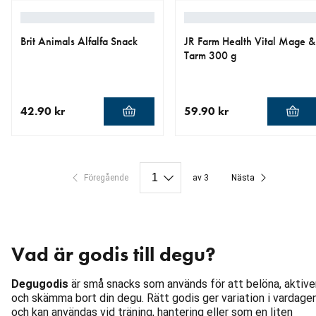
Brit Animals Alfalfa Snack
JR Farm Health Vital Mage &
Tarm 300 g
42.90 kr
59.90 kr
aktuellt pris 42.90 kr
aktuellt pris 59.90 kr
Föregående
av 3
Nästa
Vad är godis till degu?
Degugodis
är små snacks som används för att belöna, aktive
och skämma bort din degu. Rätt godis ger variation i vardage
och kan användas vid träning, hantering eller som en liten