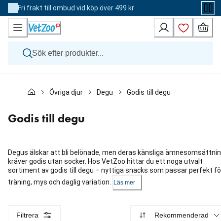
Skip
Fri frakt till ombud vid köp över 499 kr
to
Content
Hund
Övriga djur
Degu
Godis till degu
Katt
Övriga djur
Veterinärfoder
Godis till degu
Varumärken
Nyheter
Kampanj
Degus älskar att bli belönade, men deras känsliga ämnesomsättni
kräver godis utan socker. Hos VetZoo hittar du ett noga utvalt
sortiment av godis till degu – nyttiga snacks som passar perfekt fö
träning, mys och daglig variation.
Läs mer
Filtrera
Rekommenderad