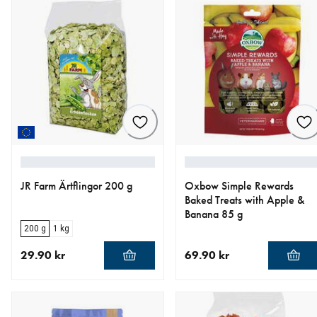
JR Farm Ärtflingor 200 g
Oxbow Simple Rewards
Baked Treats with Apple &
Banana 85 g
200 g
1 kg
29.90 kr
69.90 kr
aktuellt pris 29.90 kr
aktuellt pris 69.90 kr