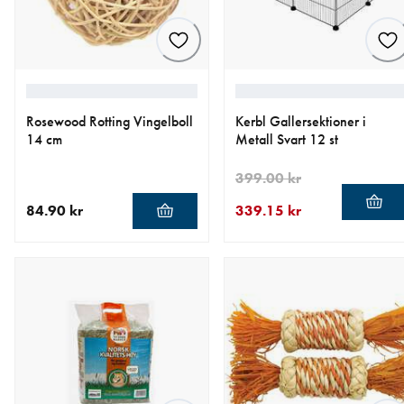
Rosewood Rotting Vingelboll
Kerbl Gallersektioner i
14 cm
Metall Svart 12 st
399.00 kr
84.90 kr
339.15 kr
aktuellt pris 84.90 kr
aktuellt pris 339.15 kr
ursprungligt pris 399.00 kr