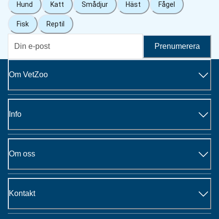
Hund
Katt
Smådjur
Häst
Fågel
Fisk
Reptil
Prenumerera
Om VetZoo
Info
Om oss
Kontakt