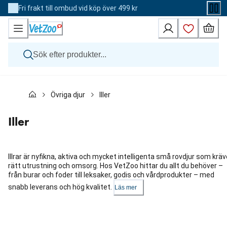
Skip
Fri frakt till ombud vid köp över 499 kr
to
Content
Hund
Övriga djur
Iller
Katt
Övriga djur
Veterinärfoder
Iller
Varumärken
Nyheter
Kampanj
Illrar är nyfikna, aktiva och mycket intelligenta små rovdjur som kräv
rätt utrustning och omsorg. Hos VetZoo hittar du allt du behöver –
från burar och foder till leksaker, godis och vårdprodukter – med
snabb leverans och hög kvalitet.
Läs mer
Hoppa
över
karusellen
: Kategorier