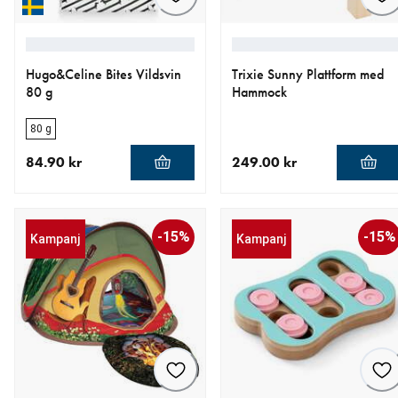
Hugo&Celine Bites Vildsvin
Trixie Sunny Plattform med
80 g
Hammock
80 g
84.90 kr
249.00 kr
aktuellt pris 84.90 kr
aktuellt pris 249.00 kr
-15%
-15%
Kampanj
Kampanj