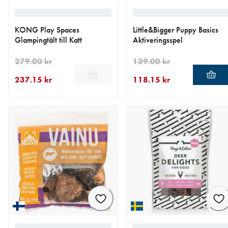
KONG Play Spaces
Little&Bigger Puppy Basics
Glampingtält till Katt
Aktiveringsspel
279.00 kr
139.00 kr
237.15 kr
118.15 kr
aktuellt pris 237.15 kr
ursprungligt pris 279.00 kr
aktuellt pris 118.15 kr
ursprungligt pris 139.00 kr