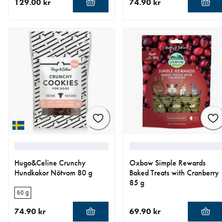
129.00 kr
74.90 kr
aktuellt pris 129.00 kr
aktuellt pris 74.90 kr
Hugo&Celine Crunchy
Oxbow Simple Rewards
Hundkakor Nötvom 80 g
Baked Treats with Cranberry
85 g
60 g
74.90 kr
69.90 kr