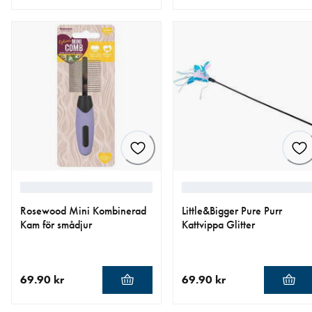
aktuellt pris 74.90 kr
aktuellt pris 69.90 kr
Rosewood Mini Kombinerad
Little&Bigger Pure Purr
Kam för smådjur
Kattvippa Glitter
69.90 kr
69.90 kr
aktuellt pris 69.90 kr
aktuellt pris 69.90 kr