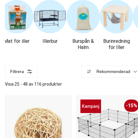
Mat för iller
Illerbur
Burspån &
Burinredning
Halm
för Iller
Filtrera
Rekommenderad
Visa 25 - 48 av 116 produkter
-15%
Kampanj