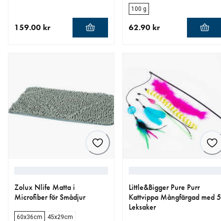
100 g
159.00 kr
62.90 kr
aktuellt pris 159.00 kr
aktuellt pris 62.90 kr
Zolux Nlife Matta i
Little&Bigger Pure Purr
Microfiber för Smådjur
Kattvippa Mångfärgad med 5
Leksaker
60x36cm
45x29cm