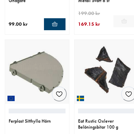
Gnagare
Metall Svart 6 st
199.00 kr
99.00 kr
169.15 kr
aktuellt pris 99.00 kr
aktuellt pris 169.15 kr
ursprungligt pris 199.00 kr
Ferplast Sitthylla Hörn
Eat Rustic Oxlever
Belöningsbitar 100 g