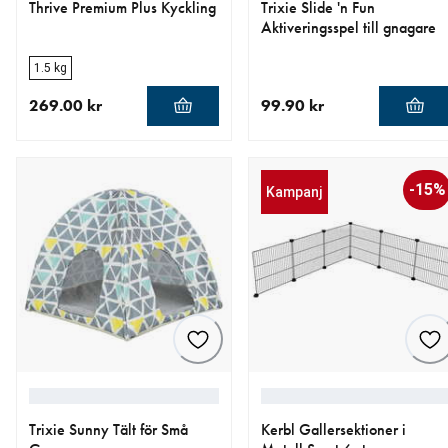
Thrive Premium Plus Kyckling
Trixie Slide 'n Fun
Aktiveringsspel till gnagare
1.5 kg
269.00 kr
99.90 kr
aktuellt pris 269.00 kr
aktuellt pris 99.90 kr
-15%
Kampanj
Trixie Sunny Tält för Små
Kerbl Gallersektioner i