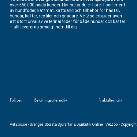
över 550 000 nöjda kunder. Här hittar du ett brett sortiment
av hundfoder, kattmat, kattsand och tillbehör för hästar,
hundar, katter, reptiler och gnagare. VetZoo erbjuder även
ett stort urval av veterinärfoder för både hundar och katter
– allt levereras smidigt hem till dig.
Följ oss
Betalningsalternativ
Fraktalternativ
VetZoo.se - Sveriges Största Djuraffär & Djurbutik Online | VetZoo - Copyrig