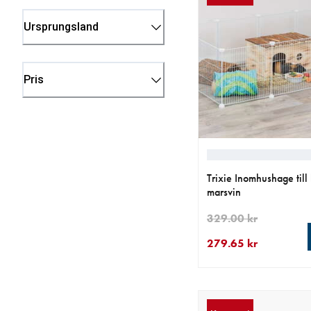
Ursprungsland
Pris
Trixie Inomhushage till
marsvin
329.00 kr
279.65 kr
aktuellt pris 279.65 k
ursprungligt pris 329.