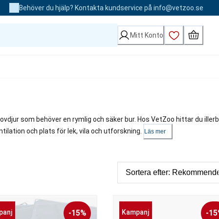
Behöver du hjälp? Kontakta kundservice på info@vetzoo.se
Mitt Konto
a rovdjur som behöver en rymlig och säker bur. Hos VetZoo hittar du iller
tilation och plats för lek, vila och utforskning.
Läs mer
panj
-15%
Kampanj
-1