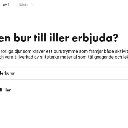
av 1
Nästa
n bur till iller erbjuda?
och rörliga djur som kräver ett burutrymme som främjar både aktiv
och vara tillverkad av slitstarka material som tål gnagande och le
lerburar
l iller