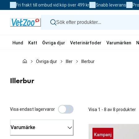
Skip
Fri frakt till ombud vid köp över 499 kr
Snabb leverans
Pro
to
Content
Hund
Katt
Övriga djur
Veterinärfoder
Varumärken
N
Hund
Övriga djur
Iller
Illerbur
Katt
Övriga djur
Veterinärfoder
Illerbur
Varumärken
Nyheter
Kampanj
Visa endast lagervaror
Visa 1 - 8 av 8 produkter
Varumärke
Kampanj