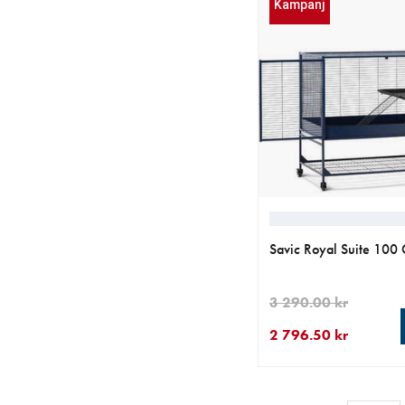
Kampanj
Savic Royal Suite 100
3 290.00 kr
2 796.50 kr
aktuellt pris 2 796.50
ursprungligt pris 3 29