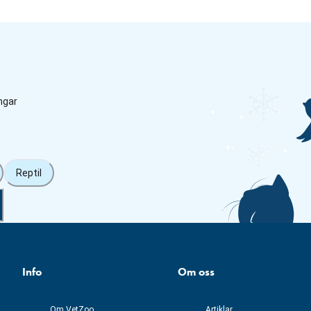
ngar
Reptil
Info
Om oss
Om VetZoo
Artiklar