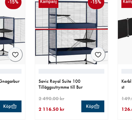
-15%
Kampanj
-15%
Kam
 Gnagarbur
Savic Royal Suite 100
Kerbl
Tilläggsutrymme till Bur
st
2 490.00 kr
149.
Köp
Köp
2 116.50 kr
126.
 kr
0.00 kr
aktuellt pris 2 116.50 kr
ursprungligt pris 2 490.00 kr
aktue
urspr