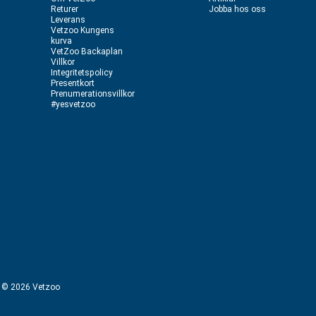
Returer
Jobba hos oss
Leverans
Vetzoo Kungens
kurva
VetZoo Backaplan
Villkor
Integritetspolicy
Presentkort
Prenumerationsvillkor
#yesvetzoo
ht © 2026 Vetzoo