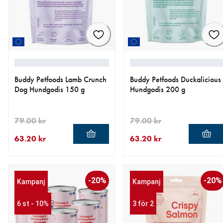
Buddy Petfoods Lamb Crunch
Buddy Petfoods Duckalicious
Dog Hundgodis 150 g
Hundgodis 200 g
79.00 kr
79.00 kr
63.20 kr
63.20 kr
aktuellt pris 63.20 kr
ursprungligt pris 79.00 kr
aktuellt pris 63.20 kr
ursprungligt pris 79.00 kr
-20%
-20%
Kampanj
Kampanj
6 st - 10%
3 för 2