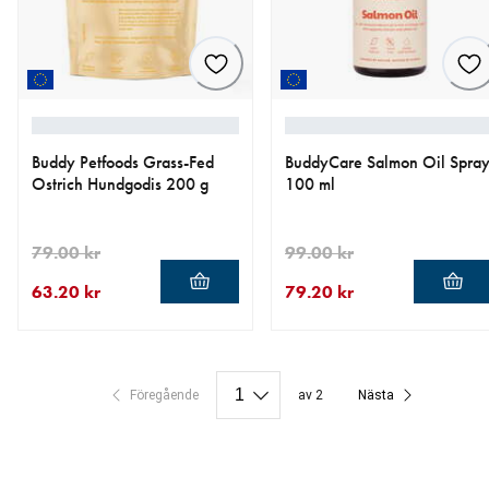
Buddy Petfoods Grass-Fed
BuddyCare Salmon Oil Spra
Ostrich Hundgodis 200 g
100 ml
79.00 kr
99.00 kr
63.20 kr
79.20 kr
aktuellt pris 63.20 kr
ursprungligt pris 79.00 kr
aktuellt pris 79.20 kr
ursprungligt pris 99.00 kr
Föregående
av 2
Nästa