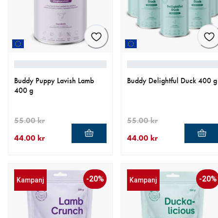
Buddy Puppy Lavish Lamb
Buddy Delightful Duck 400 g
400 g
55.00 kr
55.00 kr
44.00 kr
44.00 kr
aktuellt pris 44.00 kr
ursprungligt pris 55.00 kr
aktuellt pris 44.00 kr
ursprungligt pris 55.00 kr
-20%
-20%
Kampanj
Kampanj