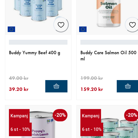
Buddy Yummy Beef 400 g
Buddy Care Salmon Oil 500
ml
49.00 kr
199.00 kr
39.20 kr
159.20 kr
aktuellt pris 39.20 kr
ursprungligt pris 49.00 kr
aktuellt pris 159.20 kr
ursprungligt pris 199.00 kr
-20%
-20%
Kampanj
Kampanj
6 st - 10%
6 st - 10%