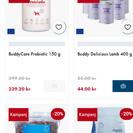
BuddyCare Probiotic 150 g
Buddy Delicious Lamb 400 g
299.00 kr
55.00 kr
239.20 kr
44.00 kr
aktuellt pris 239.20 kr
ursprungligt pris 299.00 kr
aktuellt pris 44.00 kr
ursprungligt pris 55.00 kr
-20%
-20%
Kampanj
Kampanj