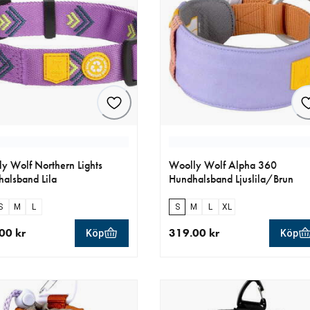
y Wolf Northern Lights
Woolly Wolf Alpha 360
alsband Lila
Hundhalsband Ljuslila/Brun
S
M
L
S
M
L
XL
00 kr
319.00 kr
Köp
Köp
llt pris 149.00 kr
aktuellt pris 319.00 kr