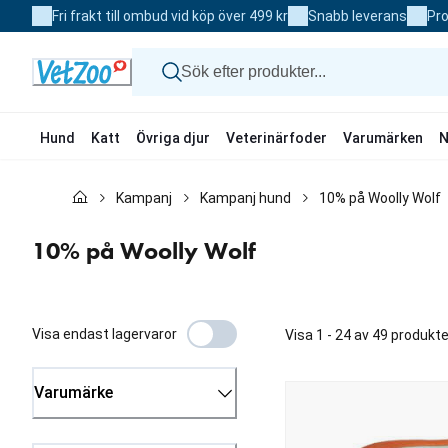
Skip
Fri frakt till ombud vid köp över 499 kr
Snabb leverans
Pro
to
Content
Hund
Katt
Övriga djur
Veterinärfoder
Varumärken
N
Hund
Kampanj
Kampanj hund
10% på Woolly Wolf
Katt
Övriga djur
Veterinärfoder
10% på Woolly Wolf
Varumärken
Nyheter
Kampanj
Visa endast lagervaror
Visa 1 - 24 av 49 produkte
Varumärke