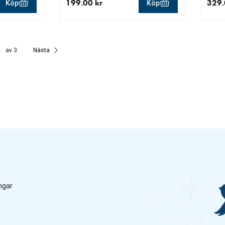
199.00 kr
329.
Köp
Köp
r
aktuellt pris 199.00 kr
aktue
av 3
Nästa
ngar