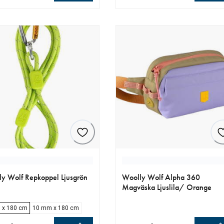
llt pris 259.00 kr
aktuellt pris 329.00 kr
y Wolf Repkoppel Ljusgrön
Woolly Wolf Alpha 360
Magväska Ljuslila/ Orange
 x 180 cm
10 mm x 180 cm