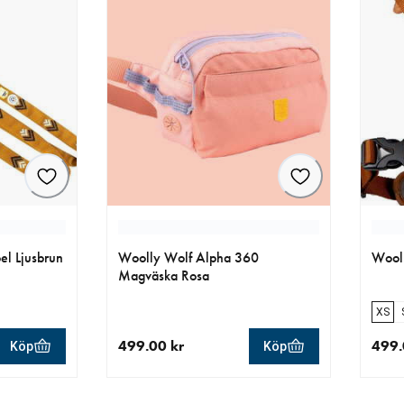
l Ljusbrun
Woolly Wolf Alpha 360
Wooll
Magväska Rosa
XS
499.00 kr
499.
Köp
Köp
r
aktuellt pris 499.00 kr
aktue