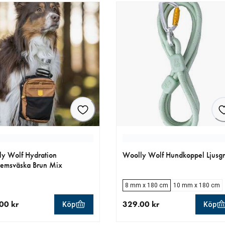
y Wolf Hydration
Woolly Wolf Hundkoppel Ljusg
emsväska Brun Mix
8 mm x 180 cm
10 mm x 180 cm
00 kr
329.00 kr
Köp
Köp
llt pris 629.00 kr
aktuellt pris 329.00 kr