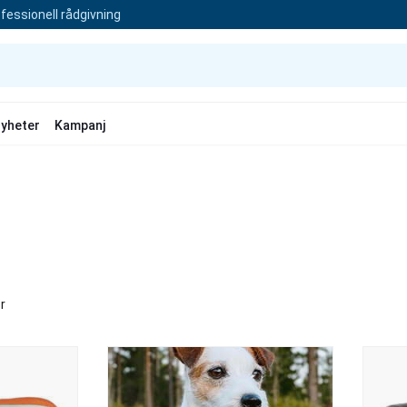
fessionell rådgivning
yheter
Kampanj
r