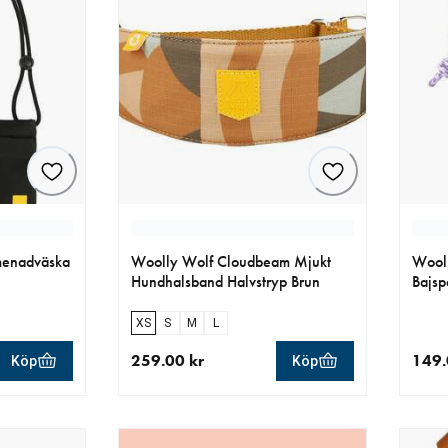
menadväska
Woolly Wolf Cloudbeam Mjukt
Wool
Hundhalsband Halvstryp Brun
Bajsp
XS
S
M
L
259.00 kr
149.
Köp
Köp
r
aktuellt pris 259.00 kr
aktue