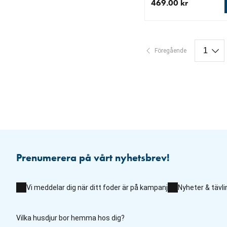
469.00 kr
aktuellt pris 469.00 k
Föregående
Prenumerera på vårt nyhetsbrev!
Vi meddelar dig när ditt foder är på kampanj
Nyheter & tävli
Vilka husdjur bor hemma hos dig?