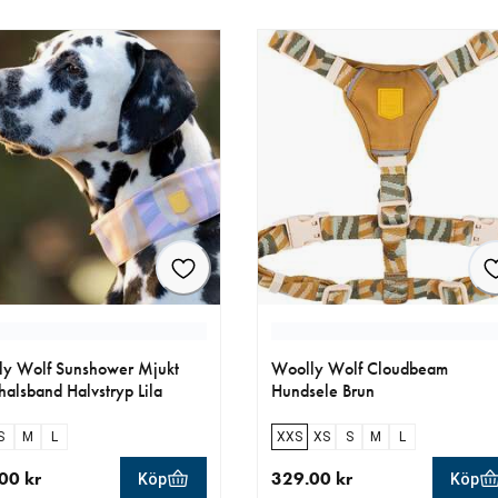
y Wolf Sunshower Mjukt
Woolly Wolf Cloudbeam
alsband Halvstryp Lila
Hundsele Brun
S
M
L
XXS
XS
S
M
L
00 kr
329.00 kr
Köp
Köp