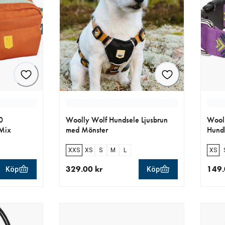
0
Woolly Wolf Hundsele Ljusbrun
Wooll
 Mix
med Mönster
Hundh
XXS
XS
S
M
L
XS
329.00 kr
149.
Köp
Köp
r
aktuellt pris 329.00 kr
aktue