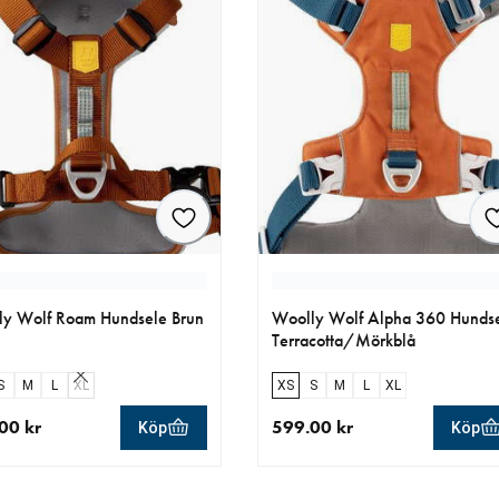
y Wolf Roam Hundsele Brun
Woolly Wolf Alpha 360 Hunds
Terracotta/Mörkblå
S
M
L
XL
XS
S
M
L
XL
00 kr
599.00 kr
Köp
Köp
llt pris 499.00 kr
aktuellt pris 599.00 kr