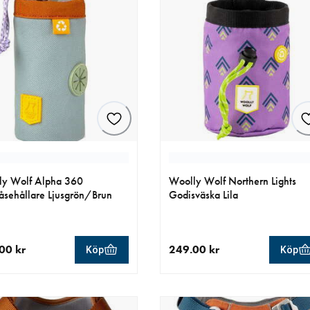
ly Wolf Alpha 360
Woolly Wolf Northern Lights
åsehållare Ljusgrön/Brun
Godisväska Lila
00 kr
249.00 kr
Köp
Köp
llt pris 149.00 kr
aktuellt pris 249.00 kr