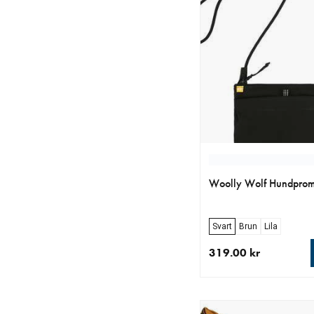
Woolly Wolf Hundpro
Svart
Brun
Lila
319.00 kr
aktuellt pris 319.00 k