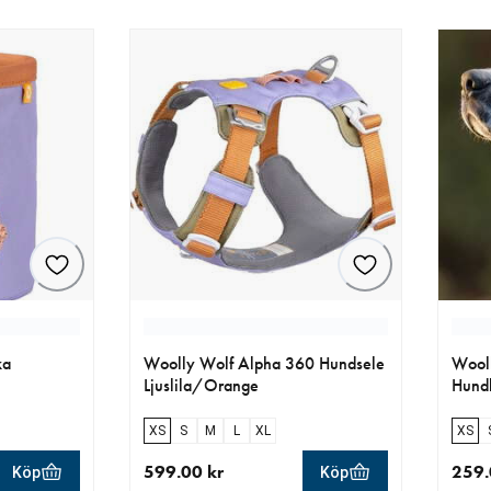
ka
Woolly Wolf Alpha 360 Hundsele
Wooll
Ljuslila/Orange
Hundh
XS
S
M
L
XL
XS
599.00 kr
259.
Köp
Köp