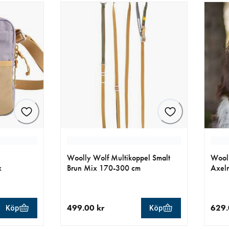
Woolly Wolf Multikoppel Smalt
Wooll
x
Brun Mix 170-300 cm
Axelr
499.00 kr
629.
Köp
Köp
r
aktuellt pris 499.00 kr
aktue