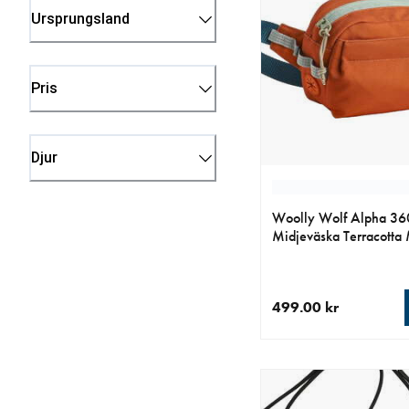
Ursprungsland
Pris
Djur
Woolly Wolf Alpha 36
Midjeväska Terracotta
499.00 kr
aktuellt pris 499.00 k