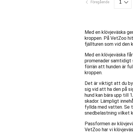
Föregående
Med en klövjeväska ger
kroppen. På VetZoo hitt
fjällturen som vid den
Med en klövjeväska får
promenader samtidigt 
förrän att hunden är fu
kroppen.
Det är viktigt att du b
sig vid att ha den på si
hund kan bära upp till 
skador. Lämpligt innehå
fyllda med vatten. Se t
snedbelastning vilket k
Passformen av klövjeväs
VetZoo har vi klövjevä