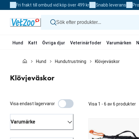
Skip
Fri frakt till ombud vid köp över 499 kr
Snabb leverans
Pro
to
Content
Hund
Katt
Övriga djur
Veterinärfoder
Varumärken
N
Hund
Hund
Hundutrustning
Klövjeväskor
Katt
Övriga djur
Veterinärfoder
Klövjeväskor
Varumärken
Nyheter
Kampanj
Visa endast lagervaror
Visa 1 - 6 av 6 produkter
Varumärke