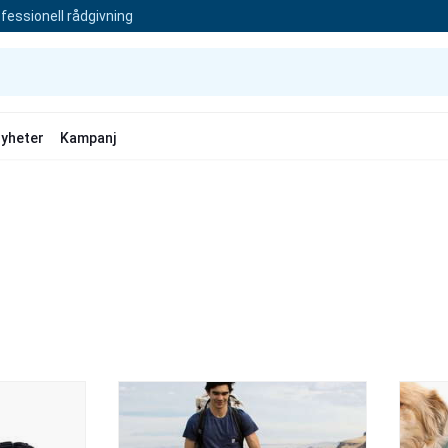
fessionell rådgivning
yheter
Kampanj