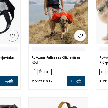
övjeväska
Ruffwear Palisades Klövjeväska
Ruffw
Röd
Klövj
S
M
L/XL
XS
2 599.00 kr
1 23
Köp
Köp
 kr
aktuellt pris 2 599.00 kr
aktue