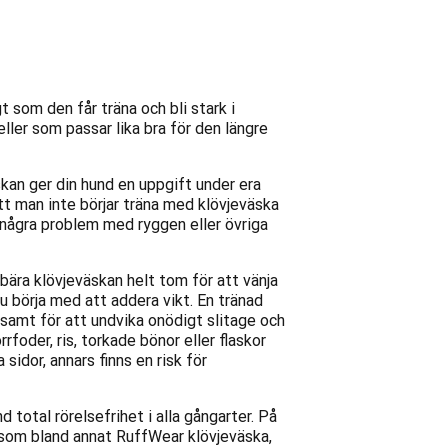
 som den får träna och bli stark i
eller som passar lika bra för den längre
kan ger din hund en uppgift under era
 man inte börjar träna med klövjeväska
a några problem med ryggen eller övriga
 bära klövjeväskan helt tom för att vänja
du börja med att addera vikt. En tränad
ngsamt för att undvika onödigt slitage och
rfoder, ris, torkade bönor eller flaskor
sidor, annars finns en risk för
 total rörelsefrihet i alla gångarter. På
 som bland annat RuffWear klövjeväska,