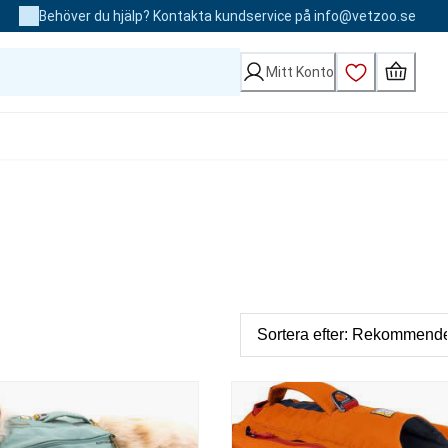
Behöver du hjälp? Kontakta kundservice på info@vetzoo.se
Mitt Konto