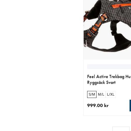
Feel Active Trekbag H
Ryggsäck Svart
S/M
M/L
L/XL
999.00 kr
aktuellt pris 999.00 k