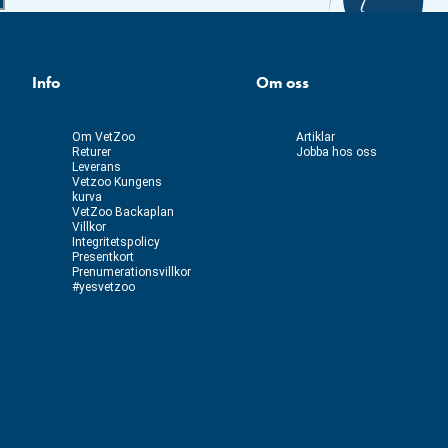
Info
Om oss
Om VetZoo
Artiklar
Returer
Jobba hos oss
Leverans
Vetzoo Kungens
kurva
VetZoo Backaplan
Villkor
Integritetspolicy
Presentkort
Prenumerationsvillkor
#yesvetzoo