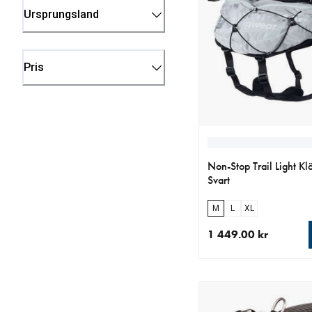
Ursprungsland
Pris
Non-Stop Trail Light Kl
Svart
M
L
XL
1 449.00 kr
aktuellt pris 1 449.00