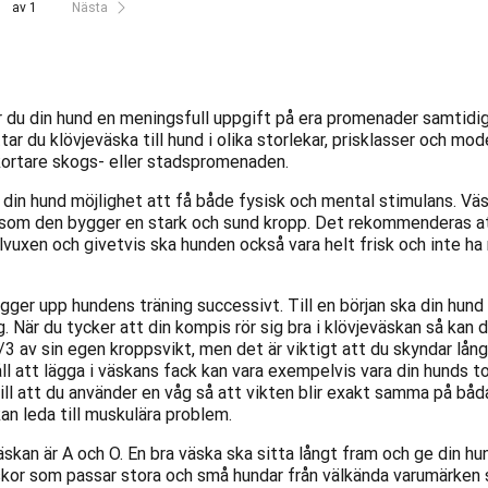
av 1
Nästa
 du din hund en meningsfull uppgift på era promenader samtidigt
ar du klövjeväska till hund i olika storlekar, prisklasser och mod
 kortare skogs- eller stadspromenaden.
 din hund möjlighet att få både fysisk och mental stimulans. Väs
som den bygger en stark och sund kropp. Det rekommenderas att
llvuxen och givetvis ska hunden också vara helt frisk och inte h
ygger upp hundens träning successivt. Till en början ska din hund
g. När du tycker att din kompis rör sig bra i klövjeväskan så kan 
1/3 av sin egen kroppsvikt, men det är viktigt att du skyndar lå
ll att lägga i väskans fack kan vara exempelvis vara din hunds tor
ill att du använder en våg så att vikten blir exakt samma på båda 
an leda till muskulära problem.
kan är A och O. En bra väska ska sitta långt fram och ge din hund
skor som passar stora och små hundar från välkända varumärken