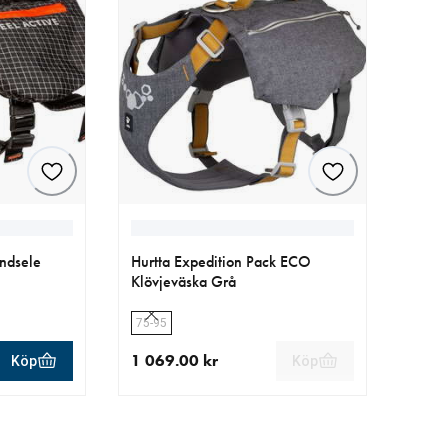
undsele
Hurtta Expedition Pack ECO
Klövjeväska Grå
75-95
1 069.00 kr
Köp
Köp
r
aktuellt pris 1 069.00 kr