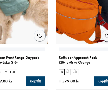
ear Front Range Daypack
Ruffwear Approach Pack
eväska Grön
Klövjeväska Orange
S
M
L-XL
S
M
L/XL
9.00 kr
1 579.00 kr
Köp
Köp
llt pris 1 239.00 kr
aktuellt pris 1 579.00 kr