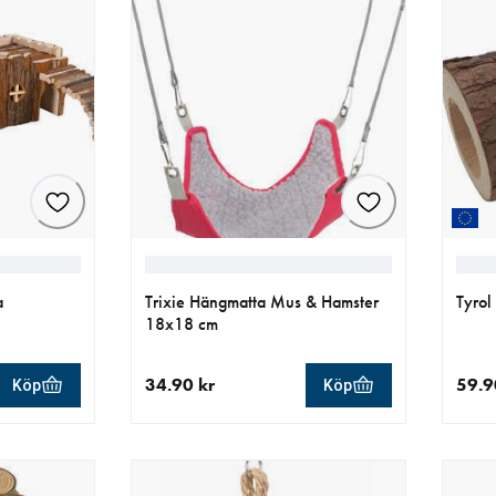
a
Trixie Hängmatta Mus & Hamster
Tyrol
18x18 cm
34.90 kr
59.9
Köp
Köp
r
aktuellt pris 34.90 kr
aktue