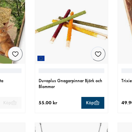
ta
Duvoplus Gnagarpinnar Björk och
Trixi
Blommor
55.00 kr
49.9
Köp
Köp
r
aktuellt pris 55.00 kr
aktue