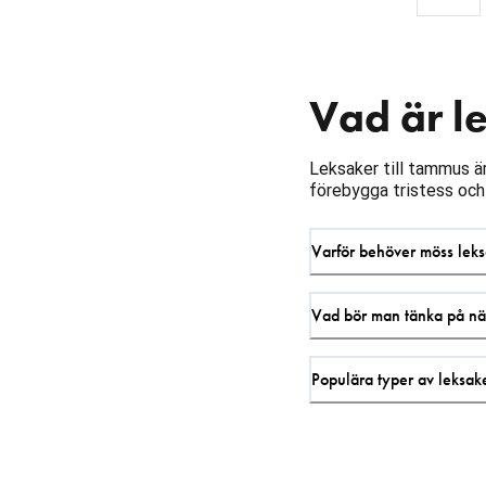
Vad är l
Leksaker till tammus är
förebygga tristess och
Varför behöver möss lek
Vad bör man tänka på när
Populära typer av leksake