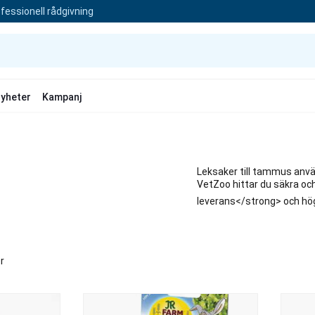
fessionell rådgivning
yheter
Kampanj
Leksaker till tammus anvä
VetZoo hittar du säkra oc
leverans</strong> och hög
r