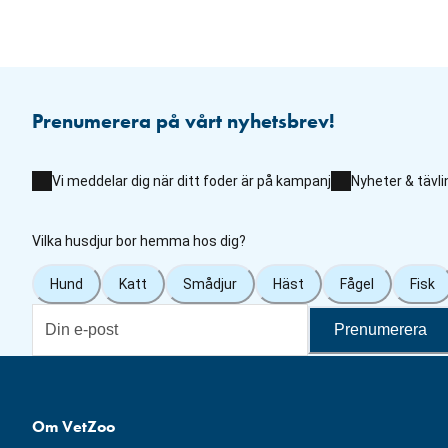
Prenumerera på vårt nyhetsbrev!
Vi meddelar dig när ditt foder är på kampanj
Nyheter & tävli
Vilka husdjur bor hemma hos dig?
Hund
Katt
Smådjur
Häst
Fågel
Fisk
Prenumerera
Om VetZoo