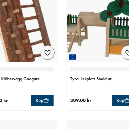
e Klättervägg Gnagare
Tyrol Lekplats Smådjur
0 kr
309.00 kr
Köp
Köp
llt pris 49.90 kr
aktuellt pris 309.00 kr