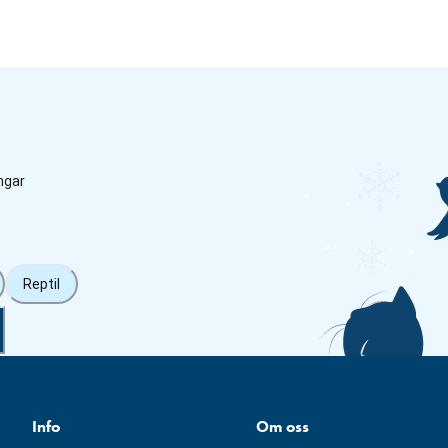
ngar
Reptil
Info
Om oss