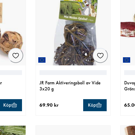
r
JR Farm Aktiveringsboll av Vide
Duvop
3x20 g
Grön
69.90 kr
65.0
Köp
Köp
aktuellt pris 69.90 kr
aktue