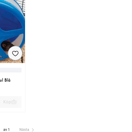
ul Blå
Köp
r
av 1
Nästa