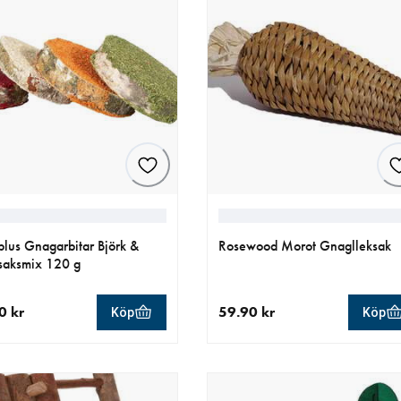
lus Gnagarbitar Björk &
Rosewood Morot Gnaglleksak
saksmix 120 g
0 kr
59.90 kr
Köp
Köp
llt pris 65.00 kr
aktuellt pris 59.90 kr