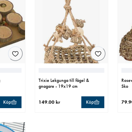
g
Trixie Lekgunga till fågel &
Rose
gnagare - 19x19 cm
Sko
149.00 kr
79.9
Köp
Köp
r
aktuellt pris 149.00 kr
aktue