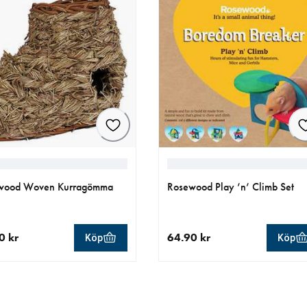
wood Woven Kurragömma
Rosewood Play ’n’ Climb Set
0 kr
64.90 kr
Köp
Köp
llt pris 79.90 kr
aktuellt pris 64.90 kr