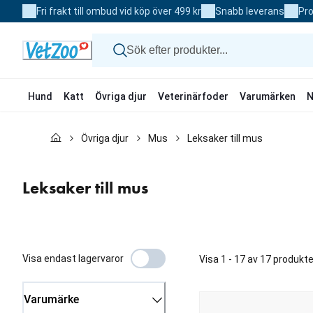
Skip
Fri frakt till ombud vid köp över 499 kr
Snabb leverans
Pro
to
Content
Hund
Katt
Övriga djur
Veterinärfoder
Varumärken
N
Hund
Övriga djur
Mus
Leksaker till mus
Katt
Övriga djur
Veterinärfoder
Leksaker till mus
Varumärken
Nyheter
Kampanj
Visa endast lagervaror
Visa 1 - 17 av 17 produkte
Varumärke