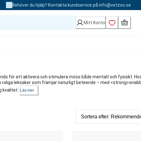
Behöver du hjälp? Kontakta kundservice på info@vetzoo.se
Mitt Konto
nds för att aktivera och stimulera möss både mentalt och fysiskt. Ho
h roliga leksaker som främjar naturligt beteende – med <strong>snab
 kvalitet.
Läs mer