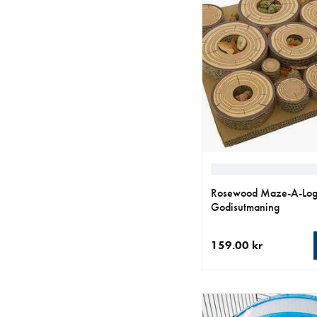
Rosewood Maze-A-Lo
Godisutmaning
159.00 kr
aktuellt pris 159.00 k