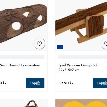
 Small Animal Leksaksstam
Tyrol Wooden Gungbräda
22x8,5x7 cm
0 kr
59.90 kr
Köp
Köp
llt pris 59.90 kr
aktuellt pris 59.90 kr