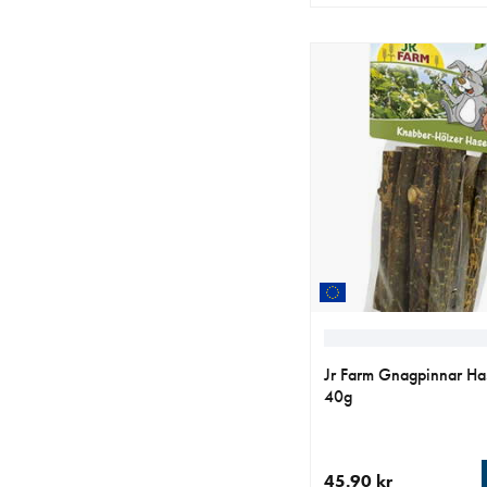
aktuellt pris 49.90 kr
Jr Farm Gnagpinnar Has
40g
45.90 kr