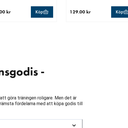
00 kr
129.00 kr
Köp
Köp
llt pris 129.00 kr
aktuellt pris 129.00 kr
nsgodis -
 att göra träningen roligare. Men det är
 främsta fördelarna med att köpa godis till