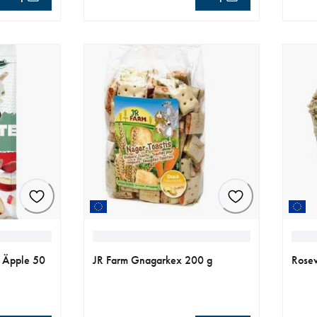
aktuellt pris 79.00 kr
aktue
 Äpple 50
JR Farm Gnagarkex 200 g
Rosew