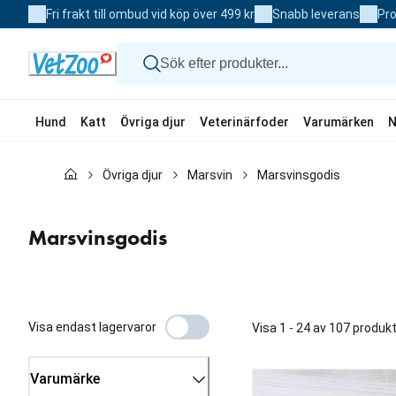
Skip
Fri frakt till ombud vid köp över 499 kr
Snabb leverans
Pro
to
Content
Hund
Katt
Övriga djur
Veterinärfoder
Varumärken
N
Hund
Övriga djur
Marsvin
Marsvinsgodis
Katt
Övriga djur
Veterinärfoder
Marsvinsgodis
Varumärken
Nyheter
Kampanj
Visa endast lagervaror
Visa 1 - 24 av 107 produk
Varumärke