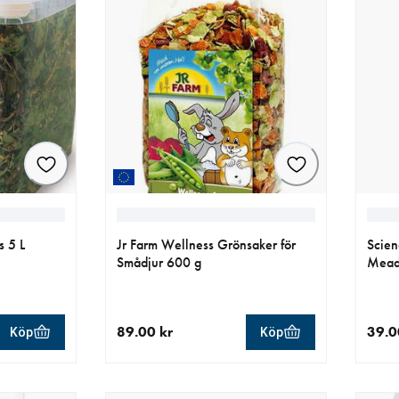
s 5 L
Jr Farm Wellness Grönsaker för
Scien
Smådjur 600 g
Mead
89.00 kr
39.0
Köp
Köp
r
aktuellt pris 89.00 kr
aktue