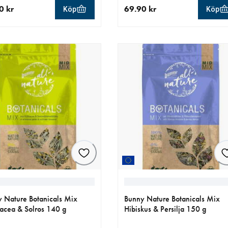
0 kr
69.90 kr
Köp
Köp
llt pris 39.90 kr
aktuellt pris 69.90 kr
 Nature Botanicals Mix
Bunny Nature Botanicals Mix
acea & Solros 140 g
Hibiskus & Persilja 150 g