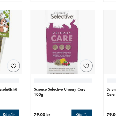
aktuellt pris 34.90 kr
aktue
selnötsträ
Science Selective Urinary Care
Scien
100g
Care
79.00 kr
79.0
Köp
Köp