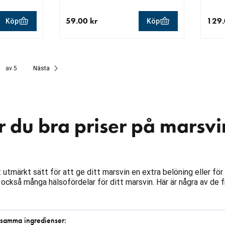
59.00 kr
129.
Köp
Köp
aktuellt pris 59.00 kr
aktue
av 5
Nästa
r du bra priser på marsvi
t utmärkt sätt för att ge ditt marsvin en extra belöning eller för
ar också många hälsofördelar för ditt marsvin. Här är några av de
samma ingredienser: