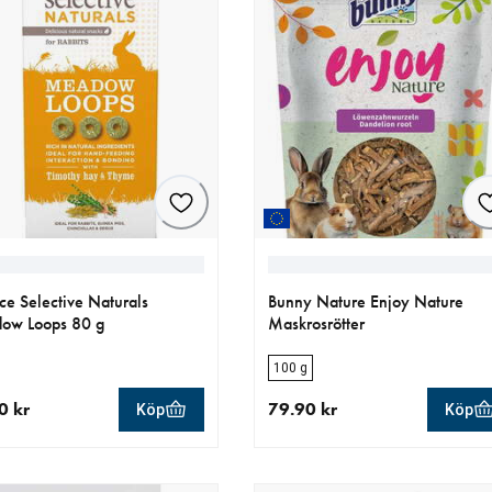
ce Selective Naturals
Bunny Nature Enjoy Nature
ow Loops 80 g
Maskrosrötter
100 g
0 kr
79.90 kr
Köp
Köp
llt pris 39.00 kr
aktuellt pris 79.90 kr