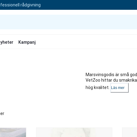
fessionell rådgivning
yheter
Kampanj
Marsvinsgodis är små godb
VetZoo hittar du smakrik
hög kvalitet.
Läs mer
ter