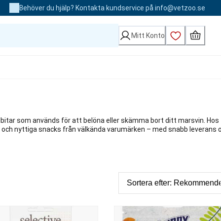
Behöver du hjälp? Kontakta kundservice på info@vetzoo.se
Mitt Konto
itar som används för att belöna eller skämma bort ditt marsvin. Hos
a och nyttiga snacks från välkända varumärken – med snabb leverans 