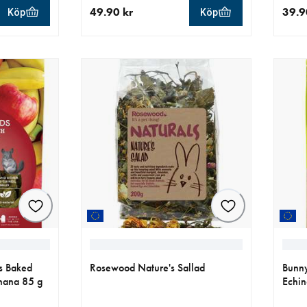
49.90 kr
39.9
Köp
Köp
aktuellt pris 49.90 kr
aktue
s Baked
Rosewood Nature's Sallad
Bunny
anana 85 g
Echin