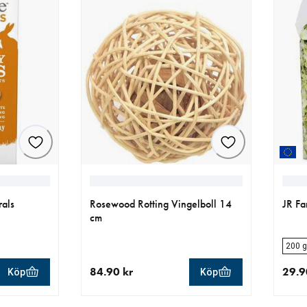
rals
Rosewood Rotting Vingelboll 14
JR Fa
cm
200 g
84.90 kr
29.9
Köp
Köp
aktuellt pris 84.90 kr
aktue