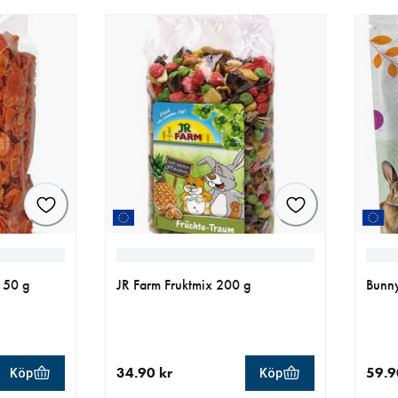
150 g
JR Farm Fruktmix 200 g
Bunny
34.90 kr
59.9
Köp
Köp