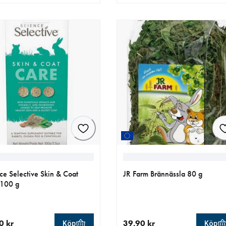
llt pris 59.90 kr
aktuellt pris 79.00 kr
ce Selective Skin & Coat
JR Farm Brännässla 80 g
 100 g
0 kr
39.90 kr
Köp
Köp