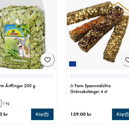
rm Ärtflingor 200 g
Jr Farm Spannmålsfria
Grönsakstänger 4 st
1 kg
0 kr
139.00 kr
Köp
Köp
llt pris 29.90 kr
aktuellt pris 139.00 kr