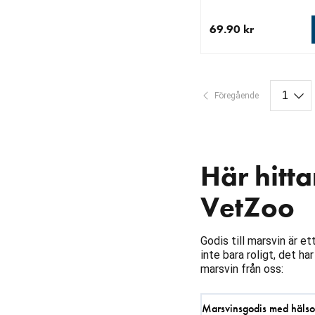
69.90 kr
aktuellt pris 69.90 kr
Föregående
Här hitta
VetZoo
Godis till marsvin är et
inte bara roligt, det h
marsvin från oss:
Marsvinsgodis med hälso