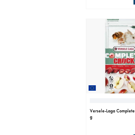
aktuellt pris 45.90 kr
Versele-Laga Complete
g