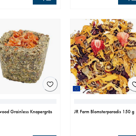
llt pris 79.00 kr
aktuellt pris 39.90 kr
ood Grainless Knapergräs
JR Farm Blomsterparadis 150 g