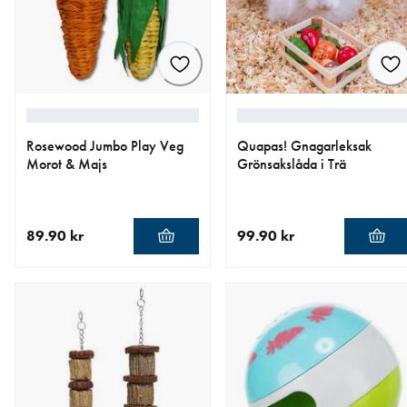
Rosewood Jumbo Play Veg
Quapas! Gnagarleksak
Morot & Majs
Grönsakslåda i Trä
89.90 kr
99.90 kr
aktuellt pris 89.90 kr
aktuellt pris 99.90 kr