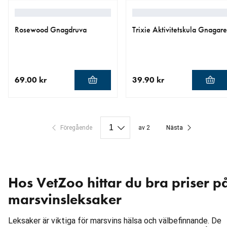
Rosewood Gnagdruva
Trixie Aktivitetskula Gnagare
69.00 kr
39.90 kr
aktuellt pris 69.00 kr
aktuellt pris 39.90 kr
Föregående
av 2
Nästa
Hos VetZoo hittar du bra priser p
marsvinsleksaker
Leksaker är viktiga för marsvins hälsa och välbefinnande. De