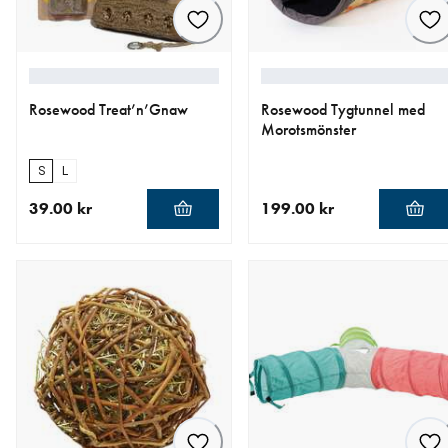
Rosewood Treat’n’Gnaw
Rosewood Tygtunnel med
Morotsmönster
S
L
39.00 kr
199.00 kr
aktuellt pris 39.00 kr
aktuellt pris 199.00 kr