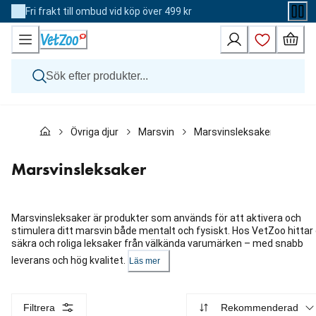
Skip
Fri frakt till ombud vid köp över 499 kr
to
Content
Hund
Övriga djur
Marsvin
Marsvinsleksaker
Katt
Övriga djur
Veterinärfoder
Marsvinsleksaker
Varumärken
Nyheter
Kampanj
Marsvinsleksaker är produkter som används för att aktivera och
stimulera ditt marsvin både mentalt och fysiskt. Hos VetZoo hittar
säkra och roliga leksaker från välkända varumärken – med snabb
leverans och hög kvalitet.
Läs mer
Filtrera
Rekommenderad