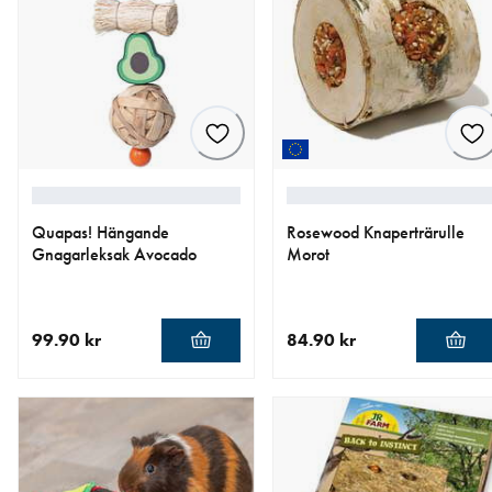
Quapas! Hängande
Rosewood Knaperträrulle
Gnagarleksak Avocado
Morot
99.90 kr
84.90 kr
aktuellt pris 99.90 kr
aktuellt pris 84.90 kr