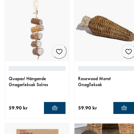
Quapas! Hängande
Rosewood Morot
Gnagarleksak Solros
Gnaglleksak
59.90 kr
59.90 kr
aktuellt pris 59.90 kr
aktuellt pris 59.90 kr