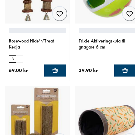
Rosewood Hide’n’Treat
Trixie Aktiveringskula till
Kedja
gnagare 6 cm
S
L
69.00 kr
39.90 kr
aktuellt pris 69.00 kr
aktuellt pris 39.90 kr