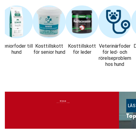
: Kategorier
Seniorfoder till
Kosttillskott
Kosttillskott
Veterinärfoder
D
hund
för senior hund
för leder
för led- och
rörelseproblem
hos hund
Hoppa
över
karusellen
: Kampanjer
LÄS
Top