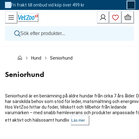
Skip
Fri frakt till ombud vid köp över 499 kr
to
Content
Hund
Hund
Seniorhund
Katt
Övriga djur
Veterinärfoder
Seniorhund
Varumärken
Nyheter
Kampanj
Seniorhund är en benämning på äldre hundar från cirka 7 års ålder. 
har särskilda behov som stöd för leder, matsmältning och energiniv
Hos VetZoo hittar du foder, tillskott och tillbehör från ledande
varumärken – med snabb hemleverans och produkter anpassade f
ett aktivt och hälsosamt hundliv.
Läs mer
Hoppa
över
karusellen