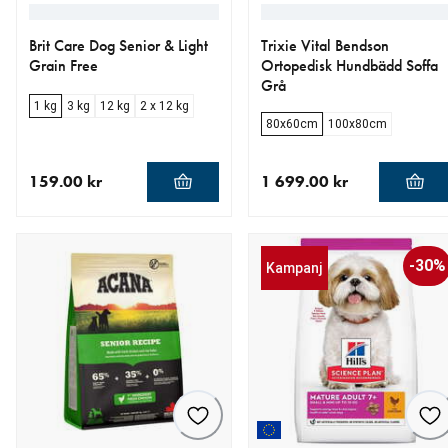
Brit Care Dog Senior & Light
Trixie Vital Bendson
Grain Free
Ortopedisk Hundbädd Soffa
Grå
1 kg
3 kg
12 kg
2 x 12 kg
80x60cm
100x80cm
159.00 kr
1 699.00 kr
aktuellt pris 159.00 kr
aktuellt pris 1 699.00 kr
-30%
Kampanj