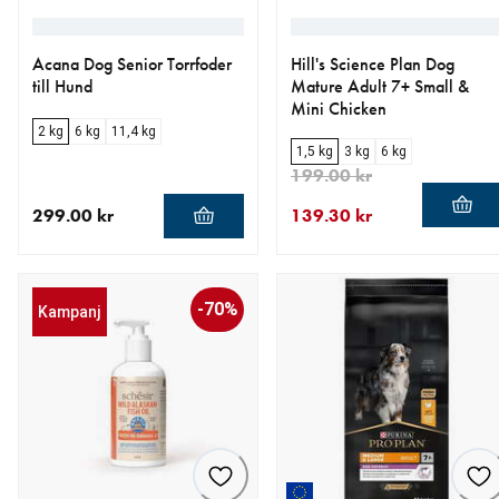
Acana Dog Senior Torrfoder
Hill's Science Plan Dog
till Hund
Mature Adult 7+ Small &
Mini Chicken
2 kg
6 kg
11,4 kg
1,5 kg
3 kg
6 kg
199.00 kr
299.00 kr
139.30 kr
aktuellt pris 299.00 kr
aktuellt pris 139.30 kr
ursprungligt pris 199.00 kr
-70%
Kampanj