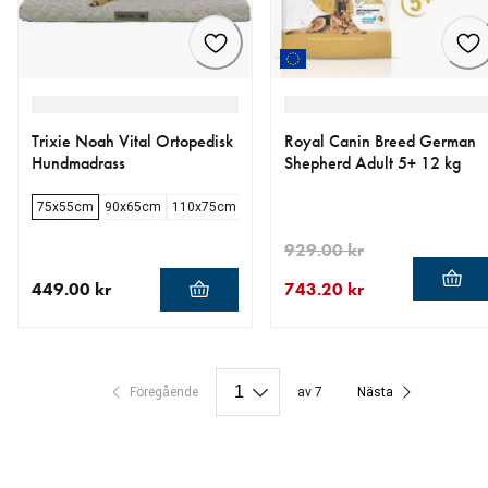
Trixie Noah Vital Ortopedisk
Royal Canin Breed German
Hundmadrass
Shepherd Adult 5+ 12 kg
75x55cm
90x65cm
110x75cm
929.00 kr
449.00 kr
743.20 kr
aktuellt pris 449.00 kr
aktuellt pris 743.20 kr
ursprungligt pris 929.00 kr
Föregående
av 7
Nästa