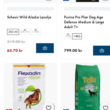
Schesir Wild Alaska Laxolja
Purina Pro Plan Dog Age
Defence Medium & Large
Adult 7+
250 ml
500 ml
1 liter
3 kg
14KG
219.00 kr
65.70 kr
799.00 kr
aktuellt pris 65.70 kr
ursprungligt pris 219.00 kr
aktuellt pris 799.00 kr