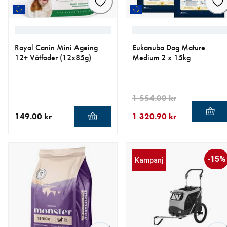
Royal Canin Mini Ageing
Eukanuba Dog Mature
12+ Våtfoder (12x85g)
Medium 2 x 15kg
1 554.00 kr
149.00 kr
1 320.90 kr
aktuellt pris 149.00 kr
aktuellt pris 1 320.90 kr
ursprungligt pris 1 554.00 
-15%
Kampanj