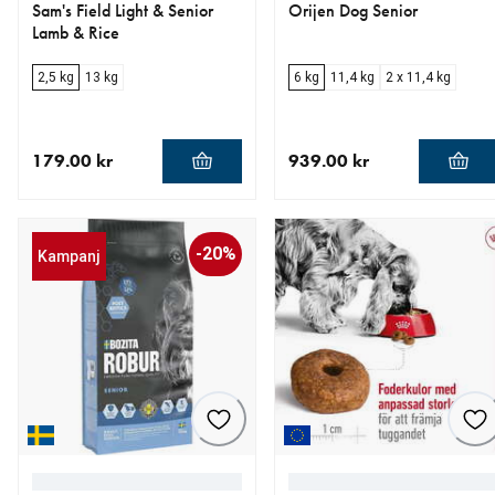
Sam's Field Light & Senior
Orijen Dog Senior
Lamb & Rice
2,5 kg
13 kg
6 kg
11,4 kg
2 x 11,4 kg
179.00 kr
939.00 kr
aktuellt pris 179.00 kr
aktuellt pris 939.00 kr
-20%
Kampanj