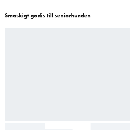
Hoppa
över
Smaskigt godis till seniorhunden
karusellen
: Produkter