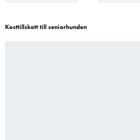
Hoppa
över
Kosttillskott till seniorhunden
karusellen
: Produkter