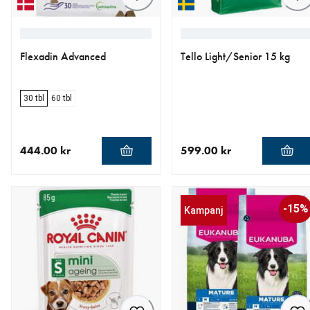
Flexadin Advanced
Tello Light/Senior 15 kg
30 tbl
60 tbl
444.00 kr
599.00 kr
aktuellt pris 444.00 kr
aktuellt pris 599.00 kr
-15%
Kampanj