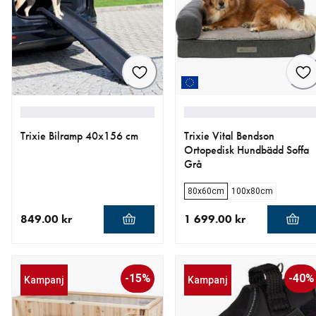
Trixie Bilramp 40x156 cm
Trixie Vital Bendson
Ortopedisk Hundbädd Soffa
Grå
80x60cm
100x80cm
849.00 kr
1 699.00 kr
aktuellt pris 849.00 kr
aktuellt pris 1 699.00 kr
-15%
-40%
Kampanj
Kampanj