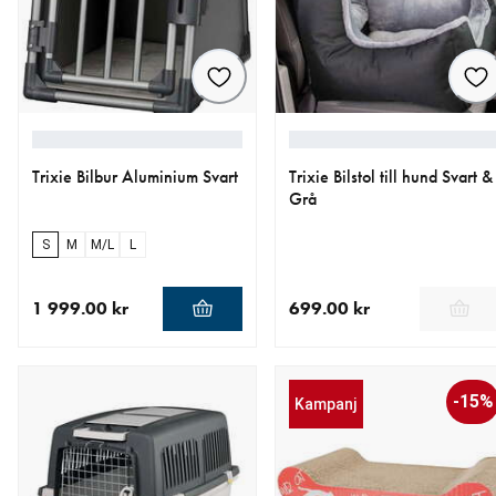
Trixie Bilbur Aluminium Svart
Trixie Bilstol till hund Svart &
Grå
S
M
M/L
L
1 999.00 kr
699.00 kr
aktuellt pris 1 999.00 kr
aktuellt pris 699.00 kr
-15%
Kampanj