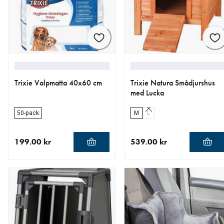
Trixie Valpmatta 40x60 cm
Trixie Natura Smådjurshus
med Lucka
50-pack
M
L
199.00 kr
539.00 kr
aktuellt pris 199.00 kr
aktuellt pris 539.00 kr