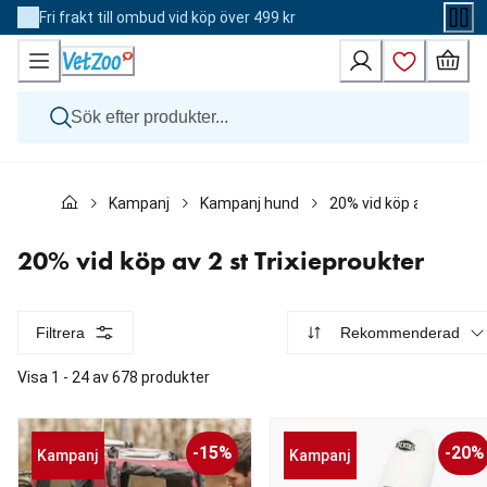
Skip
Fri frakt till ombud vid köp över 499 kr
to
Content
Hund
Kampanj
Kampanj hund
20% vid köp av 2 st Tri
Katt
Övriga djur
Veterinärfoder
20% vid köp av 2 st Trixieproukter
Varumärken
Nyheter
Kampanj
Filtrera
Rekommenderad
Visa 1 - 24 av 678 produkter
-15%
-20%
Kampanj
Kampanj