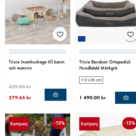
Trixie Inomhushage till kanin
Trixie Bendson Ortopedisk
och marsvin
Hundbädd Mörkgrå
110 x 85 cm
329.00 kr
279.65 kr
1 490.00 kr
aktuellt pris 279.65 kr
ursprungligt pris 329.00 kr
aktuellt pris 1 490.00 kr
-15%
-15%
Kampanj
Kampanj