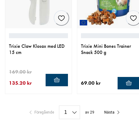
Trixie Claw Klosax med LED
Trixie Mini Bones Trainer
15 cm
Snack 500 g
169.00 kr
135.20 kr
69.00 kr
aktuellt pris 135.20 kr
ursprungligt pris 169.00 kr
aktuellt pris 69.00 kr
Föregående
av 29
Nästa