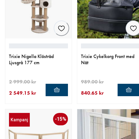
Trixie Nigella Klösträd
Trixie Cykelkorg Front med
Ljusgrå 177 cm
Nät
2 999.00 kr
989.00 kr
2 549.15 kr
840.65 kr
aktuellt pris 2 549.15 kr
ursprungligt pris 2 999.00 kr
aktuellt pris 840.65 kr
ursprungligt pris 989.00 kr
-15%
Kampanj