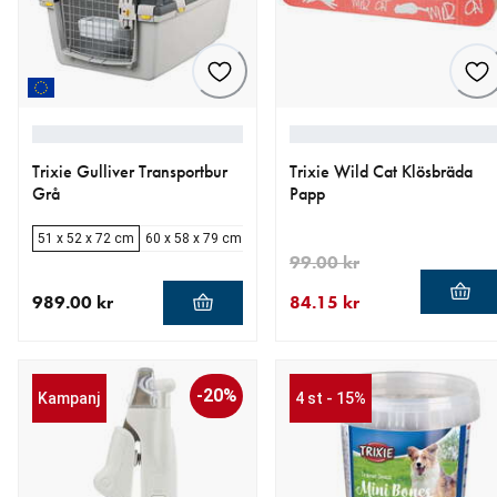
Trixie Gulliver Transportbur
Trixie Wild Cat Klösbräda
Grå
Papp
51 x 52 x 72 cm
60 x 58 x 79 cm
64 x 64 x 92cm
75 x 73 x 104 cm
99.00 kr
989.00 kr
84.15 kr
aktuellt pris 989.00 kr
aktuellt pris 84.15 kr
ursprungligt pris 99.00 kr
-20%
Kampanj
4 st - 15%