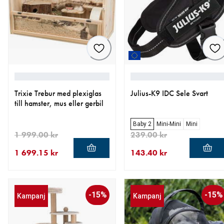
Trixie Trebur med plexiglas
Julius-K9 IDC Sele Svart
till hamster, mus eller gerbil
Baby 2
Mini-Mini
Mini
1 999.00 kr
239.00 kr
1 699.15 kr
143.40 kr
aktuellt pris 1 699.15 kr
ursprungligt pris 1 999.00 kr
aktuellt pris 143.40 kr
ursprungligt pris 239.00 kr
-15%
-15%
Kampanj
Kampanj