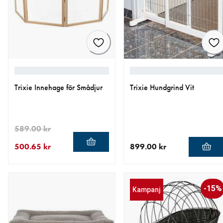
Trixie Innehage för Smådjur
Trixie Hundgrind Vit
589.00 kr
500.65 kr
899.00 kr
aktuellt pris 500.65 kr
ursprungligt pris 589.00 kr
aktuellt pris 899.00 kr
-15%
Kampanj