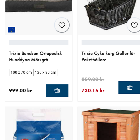
Trixie Bendson Ortopedisk
Trixie Cykelkorg Galler för
Hunddyna Mörkgrå
Pakethållare
100 x 70 cm
120 x 80 cm
859.00 kr
999.00 kr
730.15 kr
aktuellt pris 999.00 kr
aktuellt pris 730.15 kr
ursprungligt pris 859.00 kr