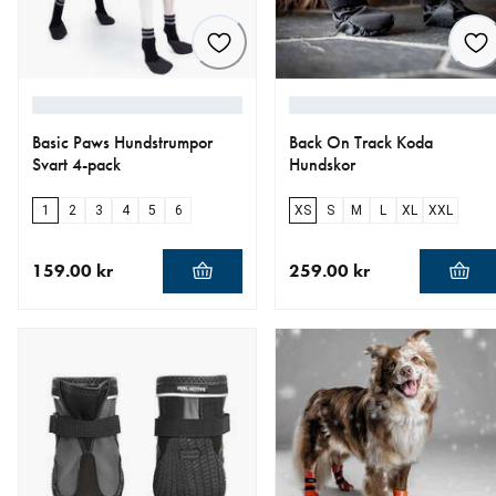
Basic Paws Hundstrumpor
Back On Track Koda
Svart 4-pack
Hundskor
1
2
3
4
5
6
XS
S
M
L
XL
XXL
159.00 kr
259.00 kr
aktuellt pris 159.00 kr
aktuellt pris 259.00 kr