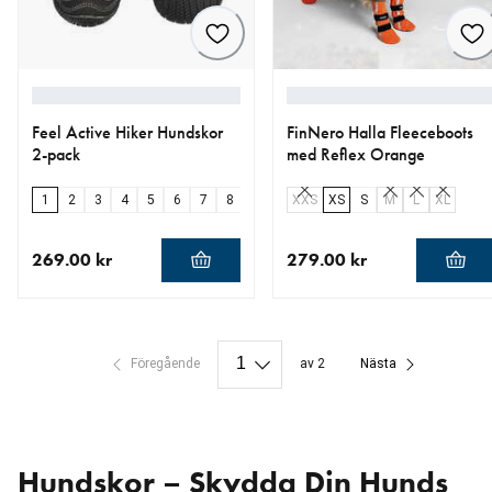
Feel Active Hiker Hundskor
FinNero Halla Fleeceboots
2-pack
med Reflex Orange
1
2
3
4
5
6
7
8
XXS
XS
S
M
L
XL
269.00 kr
279.00 kr
aktuellt pris 269.00 kr
aktuellt pris 279.00 kr
Föregående
av 2
Nästa
Hundskor – Skydda Din Hunds