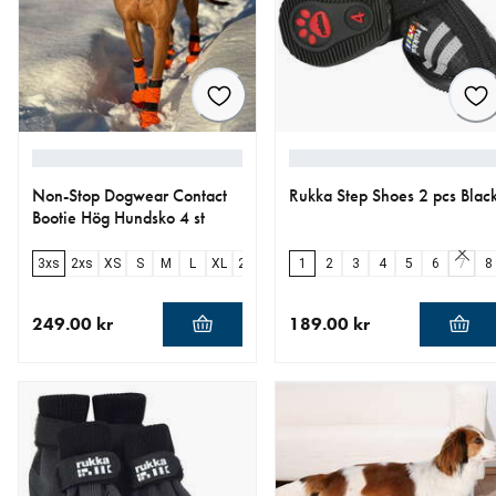
Non-Stop Dogwear Contact
Rukka Step Shoes 2 pcs Blac
Bootie Hög Hundsko 4 st
3xs
2xs
XS
S
M
L
XL
2xl
1
2
3
4
5
6
7
8
249.00 kr
189.00 kr
aktuellt pris 249.00 kr
aktuellt pris 189.00 kr