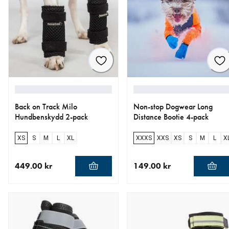
Back on Track Milo
Non-stop Dogwear Long
Hundbenskydd 2-pack
Distance Bootie 4-pack
XS
S
M
L
XL
XXXS
XXS
XS
S
M
L
X
449.00 kr
149.00 kr
aktuellt pris 449.00 kr
aktuellt pris 149.00 kr