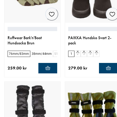
Ruffwear Bark'n'Boot
PAIKKA Hundsko Svart 2-
Hundsocka Brun
pack
76mm/83mm
38mm/44mm
51mm/57mm
1
2
64mm/70mm
3
4
5
259.00 kr
279.00 kr
aktuellt pris 259.00 kr
aktuellt pris 279.00 kr