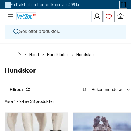
Skip
Fri frakt till ombud vid köp över 499 kr
to
Content
Hund
Hund
Hundkläder
Hundskor
Katt
Övriga djur
Veterinärfoder
Hundskor
Varumärken
Nyheter
Kampanj
Filtrera
Rekommenderad
Visa 1 - 24 av 33 produkter