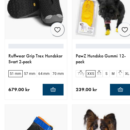
Ruffwear Grip Trex Hundskor
PawZ Hundsko Gummi 12-
Svart 2-pack
pack
51 mm
57 mm
64 mm
70 mm
76 mm
Tiny
83 mm
XXS
XS
S
M
L
XL
679.00 kr
239.00 kr
aktuellt pris 679.00 kr
aktuellt pris 239.00 kr