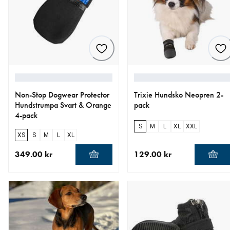
Non-Stop Dogwear Protector
Trixie Hundsko Neopren 2-
Hundstrumpa Svart & Orange
pack
4-pack
S
M
L
XL
XXL
XS
S
M
L
XL
349.00 kr
129.00 kr
aktuellt pris 349.00 kr
aktuellt pris 129.00 kr