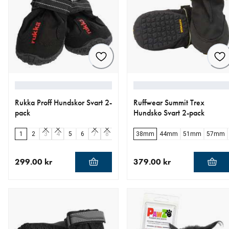
Rukka Proff Hundskor Svart 2-
Ruffwear Summit Trex
pack
Hundsko Svart 2-pack
1
2
3
4
5
6
7
8
38mm
44mm
51mm
57mm
299.00 kr
379.00 kr
aktuellt pris 299.00 kr
aktuellt pris 379.00 kr