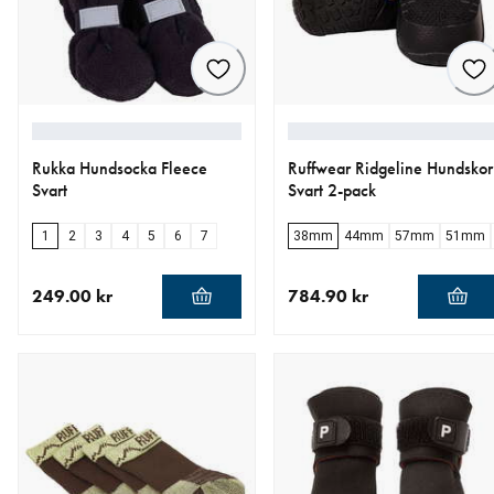
Rukka Hundsocka Fleece
Ruffwear Ridgeline Hundskor
Svart
Svart 2-pack
1
2
3
4
5
6
7
38mm
44mm
57mm
51mm
249.00 kr
784.90 kr
aktuellt pris 249.00 kr
aktuellt pris 784.90 kr