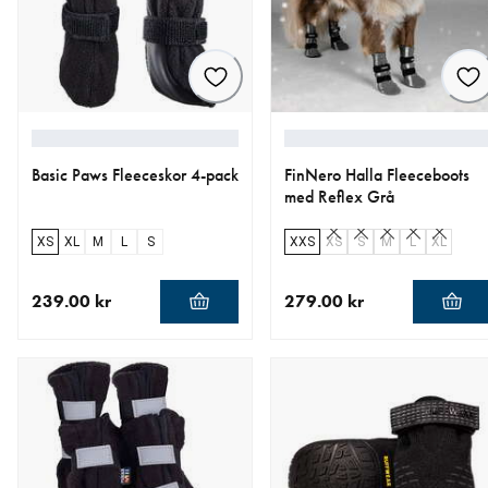
Basic Paws Fleeceskor 4-pack
FinNero Halla Fleeceboots
med Reflex Grå
XS
XL
M
L
S
XXS
XS
S
M
L
XL
239.00 kr
279.00 kr
aktuellt pris 239.00 kr
aktuellt pris 279.00 kr