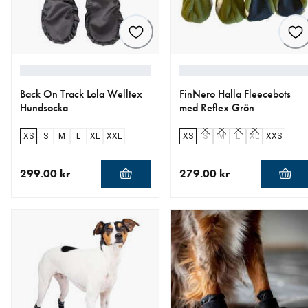
Back On Track Lola Welltex
FinNero Halla Fleecebots
Hundsocka
med Reflex Grön
XS
S
M
L
XL
XXL
XS
S
M
L
XL
XXS
299.00 kr
279.00 kr
aktuellt pris 299.00 kr
aktuellt pris 279.00 kr