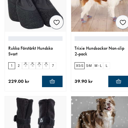
Rukka Förstärkt Hundsko
Trixie Hundsockor Non-slip
Svart
2-pack
1
2
3
4
5
6
7
XS-S
S-M
M - L
L
229.00 kr
39.90 kr
aktuellt pris 229.00 kr
aktuellt pris 39.90 kr