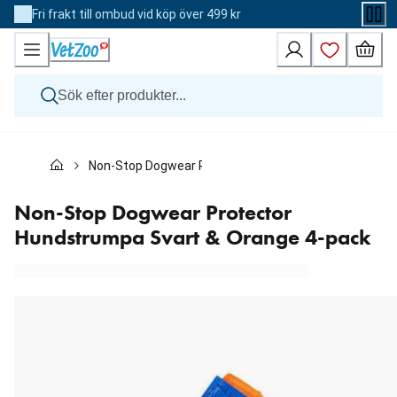
Skip
Fri frakt till ombud vid köp över 499 kr
to
Content
Hund
Non-Stop Dogwear Protector Hundstrumpa Svart & Or
Katt
Övriga djur
Veterinärfoder
Non-Stop Dogwear Protector
Varumärken
Hundstrumpa Svart & Orange 4-pack
Nyheter
Kampanj