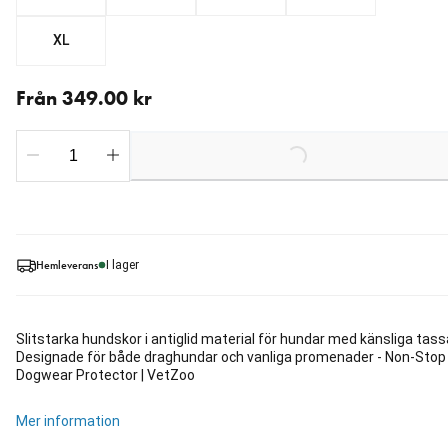
XL
Från aktuellt pris 349.00 kr
Från 349.00 kr
Loading...
Hemleverans
I lager
Slitstarka hundskor i antiglid material för hundar med känsliga tass
Designade för både draghundar och vanliga promenader - Non-Stop
Dogwear Protector | VetZoo
Mer information