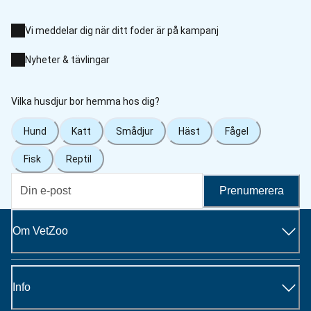
Vi meddelar dig när ditt foder är på kampanj
Nyheter & tävlingar
Vilka husdjur bor hemma hos dig?
Hund
Katt
Smådjur
Häst
Fågel
Fisk
Reptil
Prenumerera
Om VetZoo
Info