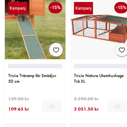
-15%
-15%
Kampanj
Kampanj
Trixie Träramp för Smådjur
Trixie Natura Utomhushage
50 cm
Trä XL
129.00 kr
3 590.00 kr
109.65 kr
3 051.50 kr
aktuellt pris 109.65 kr
ursprungligt pris 129.00 kr
aktuellt pris 3 051.50 kr
ursprungligt pris 3 590.00 