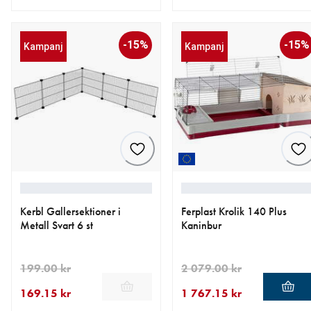
aktuellt pris 126.65 kr
ursprungligt pris 149.00 kr
aktuellt pris 339.15 kr
ursprungligt pris 399.00 kr
-15%
-15%
Kampanj
Kampanj
Kerbl Gallersektioner i
Ferplast Krolik 140 Plus
Metall Svart 6 st
Kaninbur
199.00 kr
2 079.00 kr
169.15 kr
1 767.15 kr