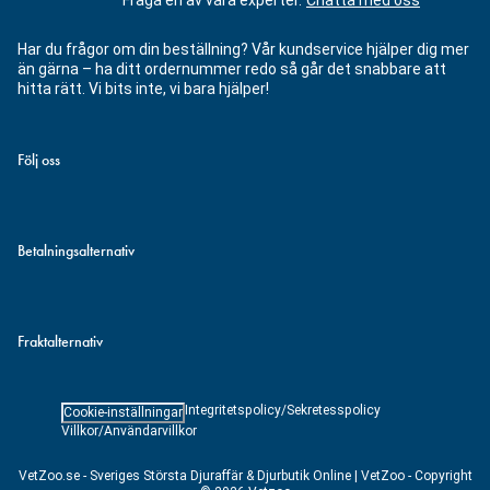
Fråga en av våra experter.
Chatta med oss
Har du frågor om din beställning? Vår kundservice hjälper dig mer
än gärna – ha ditt ordernummer redo så går det snabbare att
hitta rätt. Vi bits inte, vi bara hjälper!
Följ oss
Betalningsalternativ
Fraktalternativ
Integritetspolicy/Sekretesspolicy
Cookie-inställningar
Villkor/Användarvillkor
VetZoo.se - Sveriges Största Djuraffär & Djurbutik Online | VetZoo - Copyright