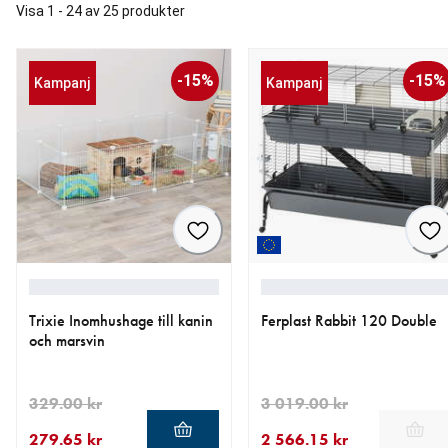
Visa 1 - 24 av 25 produkter
-15%
-15%
Kampanj
Kampanj
Trixie Inomhushage till kanin
Ferplast Rabbit 120 Double
och marsvin
329.00 kr
3 019.00 kr
279.65 kr
2 566.15 kr