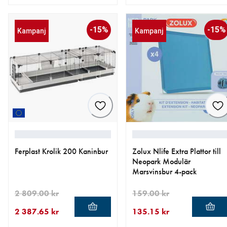
aktuellt pris 169.15 kr
ursprungligt pris 199.00 kr
aktuellt pris 1 767.15 kr
ursprungligt pris 2 079.00 
-15%
-15%
Kampanj
Kampanj
Ferplast Krolik 200 Kaninbur
Zolux Nlife Extra Plattor till
Neopark Modulär
Marsvinsbur 4-pack
2 809.00 kr
159.00 kr
2 387.65 kr
135.15 kr