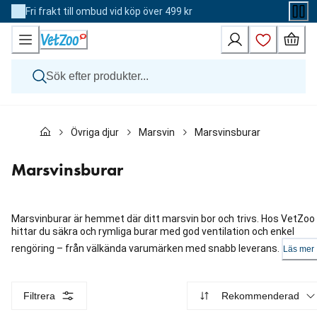
Skip
Fri frakt till ombud vid köp över 499 kr
to
Content
Hund
Övriga djur
Marsvin
Marsvinsburar
Katt
Övriga djur
Veterinärfoder
Marsvinsburar
Varumärken
Nyheter
Kampanj
Marsvinburar är hemmet där ditt marsvin bor och trivs. Hos VetZoo
hittar du säkra och rymliga burar med god ventilation och enkel
rengöring – från välkända varumärken med snabb leverans.
Läs mer
Filtrera
Rekommenderad