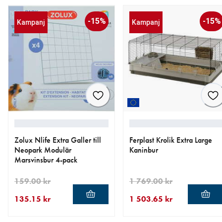
-15%
-15%
Kampanj
Kampanj
Zolux Nlife Extra Galler till
Ferplast Krolik Extra Large
Neopark Modulär
Kaninbur
Marsvinsbur 4-pack
159.00 kr
1 769.00 kr
135.15 kr
1 503.65 kr
aktuellt pris 135.15 kr
ursprungligt pris 159.00 kr
aktuellt pris 1 503.65 kr
ursprungligt pris 1 769.00 