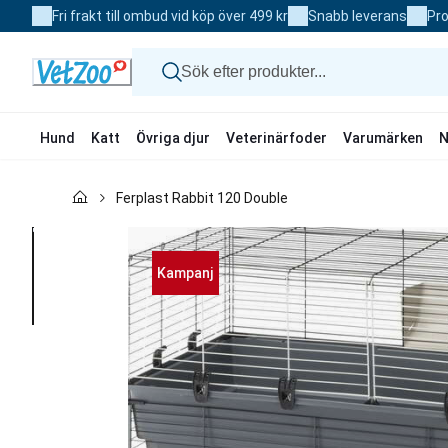
Skip
Fri frakt till ombud vid köp över 499 kr
Snabb leverans
Pro
to
Content
Hund
Katt
Övriga djur
Veterinärfoder
Varumärken
N
Hund
Ferplast Rabbit 120 Double
Katt
Övriga djur
Veterinärfoder
Varumärken
Kampanj
Nyheter
Kampanj