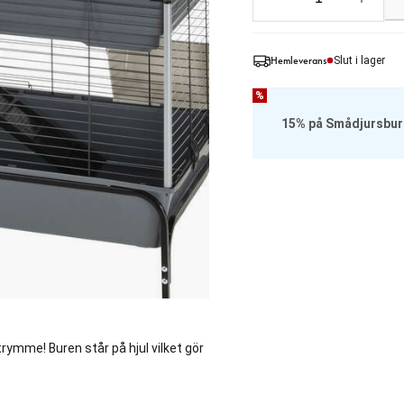
Hemleverans
Slut i lager
%
15% på Smådjursbur
trymme! Buren står på hjul vilket gör