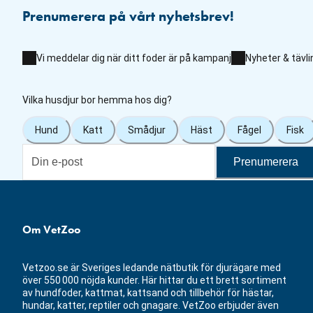
Prenumerera på vårt nyhetsbrev!
Vi meddelar dig när ditt foder är på kampanj
Nyheter & tävli
Vilka husdjur bor hemma hos dig?
Hund
Katt
Smådjur
Häst
Fågel
Fisk
Prenumerera
Om VetZoo
Vetzoo.se är Sveriges ledande nätbutik för djurägare med
över 550 000 nöjda kunder. Här hittar du ett brett sortiment
av hundfoder, kattmat, kattsand och tillbehör för hästar,
hundar, katter, reptiler och gnagare. VetZoo erbjuder även