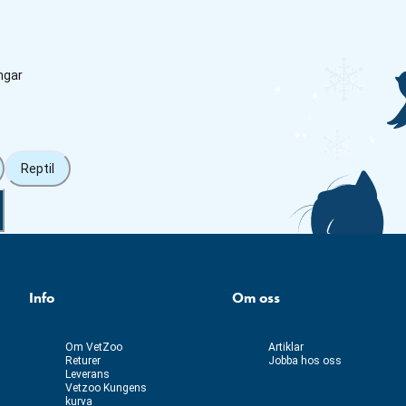
ngar
Reptil
Info
Om oss
Om VetZoo
Artiklar
Returer
Jobba hos oss
Leverans
Vetzoo Kungens
kurva