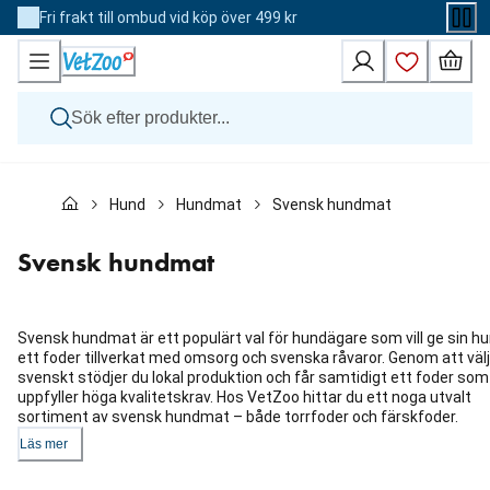
Skip
Fri frakt till ombud vid köp över 499 kr
to
Content
Hund
Hund
Hundmat
Svensk hundmat
Katt
Övriga djur
Veterinärfoder
Svensk hundmat
Varumärken
Nyheter
Kampanj
Svensk hundmat är ett populärt val för hundägare som vill ge sin h
ett foder tillverkat med omsorg och svenska råvaror. Genom att väl
svenskt stödjer du lokal produktion och får samtidigt ett foder som
uppfyller höga kvalitetskrav. Hos VetZoo hittar du ett noga utvalt
sortiment av svensk hundmat – både torrfoder och färskfoder.
Läs mer