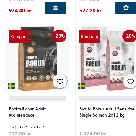
974.40 kr
527.20 kr
aktuellt pris 974.40 kr
ursprungligt pris 1 218.00 kr
aktuellt pris 527.20 kr
ursprungligt pris 659.00 kr
-20%
-20%
Kampanj
Kampanj
Bozita Robur Adult
Bozita Robur Adult Sensitive
Maintenance
Single Salmon 2x12 kg
3kg
12kg
2 x 12kg
217.00 kr
1 324.00 kr