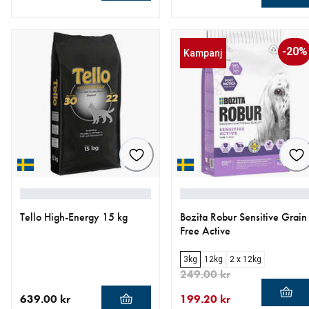
aktuellt pris 543.20 kr
ursprungligt pris 679.00 kr
aktuellt pris 189.00 kr
-20%
Kampanj
Tello High-Energy 15 kg
Bozita Robur Sensitive Grain
Free Active
3kg
12kg
2 x 12kg
249.00 kr
639.00 kr
199.20 kr