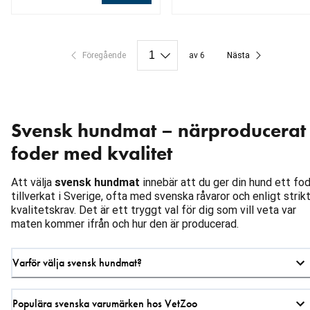
aktuellt pris 639.00 kr
aktuellt pris 199.20 kr
ursprungligt pris 249.00 kr
Föregående
av 6
Nästa
Svensk hundmat – närproducerat
foder med kvalitet
Att välja
svensk hundmat
innebär att du ger din hund ett fo
tillverkat i Sverige, ofta med svenska råvaror och enligt strik
kvalitetskrav. Det är ett tryggt val för dig som vill veta var
maten kommer ifrån och hur den är producerad.
Varför välja svensk hundmat?
Populära svenska varumärken hos VetZoo