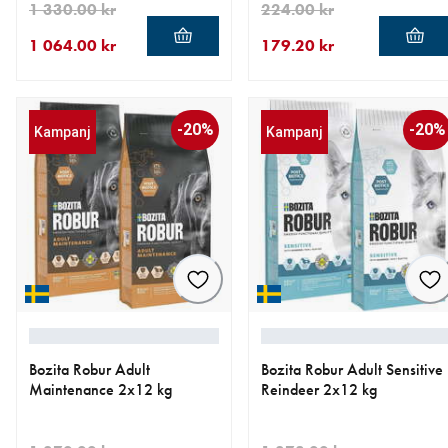
1 330.00 kr
224.00 kr
1 064.00 kr
179.20 kr
aktuellt pris 1 064.00 kr
ursprungligt pris 1 330.00 kr
aktuellt pris 179.20 kr
ursprungligt pris 224.00 kr
-20%
-20%
Kampanj
Kampanj
Bozita Robur Adult
Bozita Robur Adult Sensitive
Maintenance 2x12 kg
Reindeer 2x12 kg