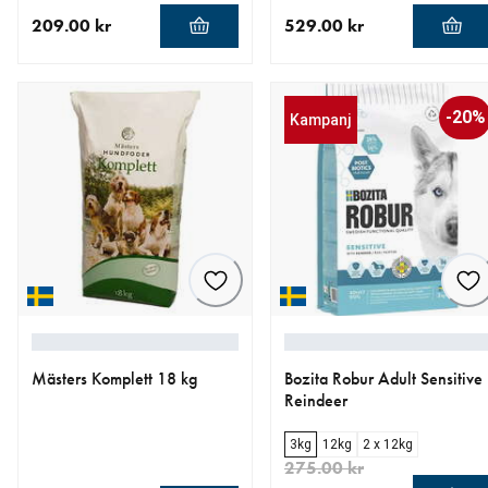
209.00 kr
529.00 kr
aktuellt pris 209.00 kr
aktuellt pris 529.00 kr
-20%
Kampanj
Mästers Komplett 18 kg
Bozita Robur Adult Sensitive
Reindeer
3kg
12kg
2 x 12kg
275.00 kr