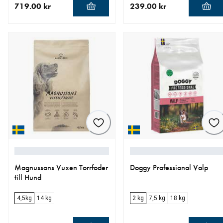
719.00 kr
239.00 kr
aktuellt pris 719.00 kr
aktuellt pris 239.00 kr
Magnussons Vuxen Torrfoder
Doggy Professional Valp
till Hund
4,5kg
14 kg
2 kg
7,5 kg
18 kg