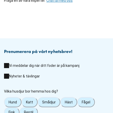
Fråga en av våra experter.
Chatta med oss
Prenumerera på vårt nyhetsbrev!
Vi meddelar dig när ditt foder är på kampanj
Nyheter & tävlingar
Vilka husdjur bor hemma hos dig?
Hund
Katt
Smådjur
Häst
Fågel
Fisk
Reptil