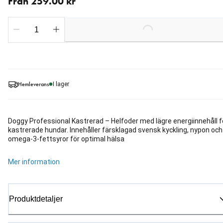
Från 259.00 kr
Loading...
Hemleverans
I lager
Doggy Professional Kastrerad – Helfoder med lägre energiinnehåll f
kastrerade hundar. Innehåller färsklagad svensk kyckling, nypon och
omega-3-fettsyror för optimal hälsa
Mer information
Produktdetaljer