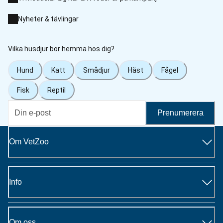
Nyheter & tävlingar
Vilka husdjur bor hemma hos dig?
Hund
Katt
Smådjur
Häst
Fågel
Fisk
Reptil
Prenumerera
Om VetZoo
Info
Om oss