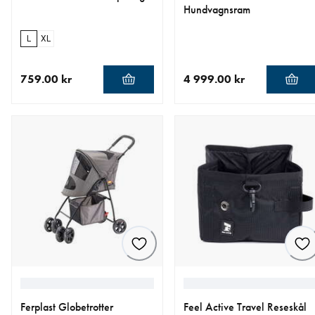
Hundvagnsram
L
XL
759.00 kr
4 999.00 kr
aktuellt pris 759.00 kr
aktuellt pris 4 999.00 kr
Ferplast Globetrotter
Feel Active Travel Reseskål