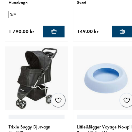
Hundvagn
Svart
S/M
1 790.00 kr
149.00 kr
aktuellt pris 1 790.00 kr
aktuellt pris 149.00 kr
Trixie Buggy Djurvagn
Little&Bigger Voyage No-spil