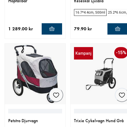
Hopfällbar
Reseskål Ljusblå
16.7*4.4cm, 500ml
25.2*6.6cm
1 289.00 kr
79.90 kr
aktuellt pris 1 289.00 kr
aktuellt pris 79.90 kr
-15%
Kampanj
Petstro Djurvagn
Trixie Cykelvagn Hund Grå