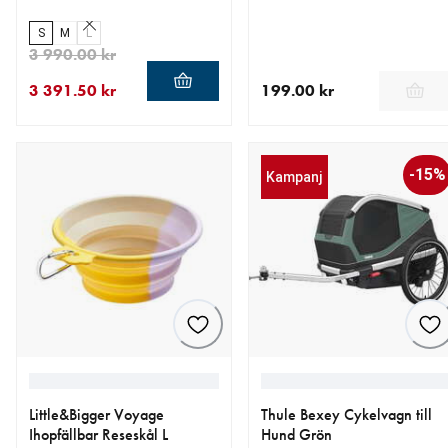
S
M
L
3 990.00 kr
3 391.50 kr
199.00 kr
aktuellt pris 3 391.50 kr
ursprungligt pris 3 990.00 kr
aktuellt pris 199.00 kr
-15%
Kampanj
Little&Bigger Voyage
Thule Bexey Cykelvagn till
Ihopfällbar Reseskål L
Hund Grön