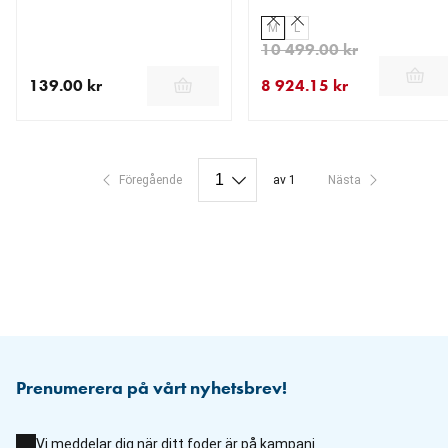
M
L
10 499.00 kr
139.00 kr
8 924.15 kr
aktuellt pris 139.00 kr
aktuellt pris 8 924.15 kr
ursprungligt pris 10 499.00
Föregående
av 1
Nästa
Prenumerera på vårt nyhetsbrev!
Vi meddelar dig när ditt foder är på kampanj