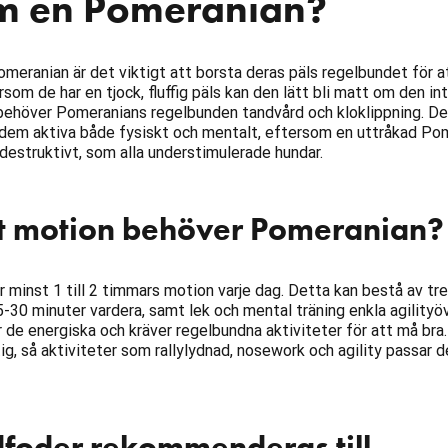
om en Pomeranian?
meranian är det viktigt att borsta deras päls regelbundet för a
rsom de har en tjock, fluffig päls kan den lätt bli matt om den in
behöver Pomeranians regelbunden tandvård och kloklippning. De
a dem aktiva både fysiskt och mentalt, eftersom en uttråkad Po
 destruktivt, som alla understimulerade hundar.
t motion behöver Pomeranian?
minst 1 till 2 timmars motion varje dag. Detta kan bestå av tre t
-30 minuter vardera, samt lek och mental träning enkla agilityöv
 är de energiska och kräver regelbundna aktiviteter för att må bra
ig, så aktiviteter som rallylydnad, nosework och agility passar d
dfoder rekommenderas till