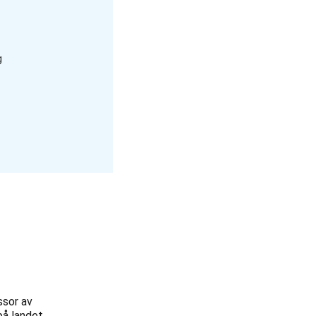
g
ssor av
på landet.