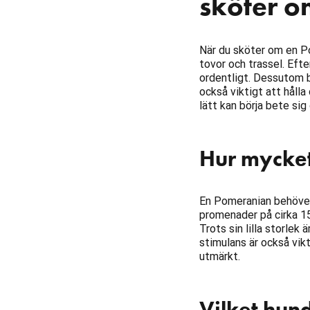
sköter 
När du sköter om en Po
tovor och trassel. Efte
ordentligt. Dessutom 
också viktigt att håll
lätt kan börja bete sig
Hur mycke
En Pomeranian behöver 
promenader på cirka 15
Trots sin lilla storlek
stimulans är också vikt
utmärkt.
Vilket hun