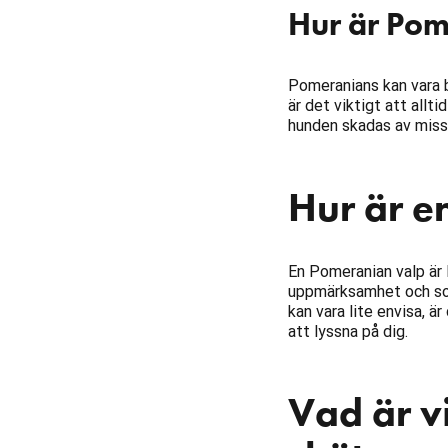
Hur är Po
Pomeranians kan vara b
är det viktigt att all
hunden skadas av miss
Hur är e
En Pomeranian valp är l
uppmärksamhet och soci
kan vara lite envisa, ä
att lyssna på dig.
Vad är v