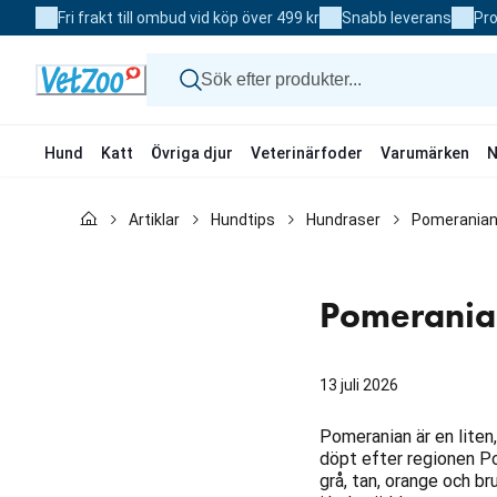
Skip
Fri frakt till ombud vid köp över 499 kr
Snabb leverans
Pro
to
Content
Hund
Katt
Övriga djur
Veterinärfoder
Varumärken
N
Hund
Artiklar
Hundtips
Hundraser
Pomerania
Katt
Övriga djur
Veterinärfoder
Varumärken
Pomerania
Nyheter
Kampanj
13 juli 2026
Pomeranian är en liten
döpt efter regionen Po
grå, tan, orange och br