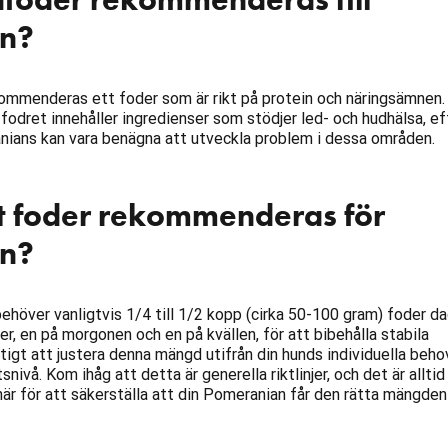
n?
ommenderas ett foder som är rikt på protein och näringsämnen.
fodret innehåller ingredienser som stödjer led- och hudhälsa, e
ians kan vara benägna att utveckla problem i dessa områden.
t foder rekommenderas för
n?
höver vanligtvis 1/4 till 1/2 kopp (cirka 50-100 gram) foder da
r, en på morgonen och en på kvällen, för att bibehålla stabila
iktigt att justera denna mängd utifrån din hunds individuella beh
tsnivå. Kom ihåg att detta är generella riktlinjer, och det är allti
är för att säkerställa att din Pomeranian får den rätta mängden 