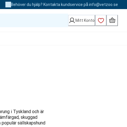
Behöver du hjälp? Kontakta kundservice på info@vetzoo.se
Mitt Konto
rung i Tyskland och är
krämfärgad, skuggad
en populär sällskapshund