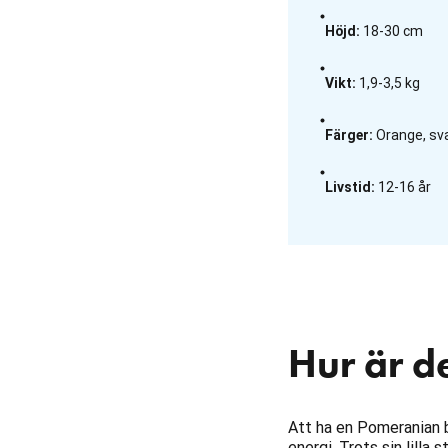
Höjd
:
18-30 cm
Vikt
:
1,9-3,5 kg
Färger
:
Orange, svar
Livstid
:
12-16 år
Hur är d
Att ha en Pomeranian b
energi. Trots sin lilla 