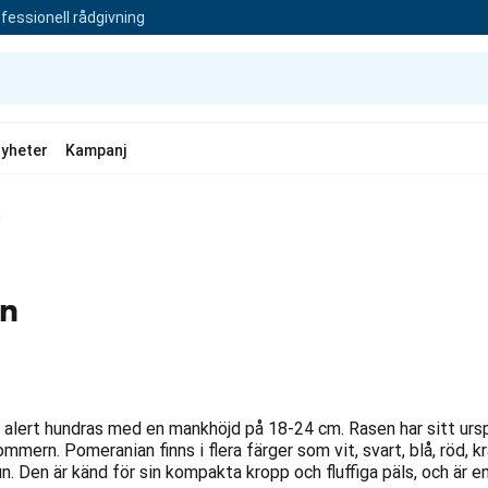
fessionell rådgivning
yheter
Kampanj
n
n
, alert hundras med en mankhöjd på 18-24 cm. Rasen har sitt ursp
mmern. Pomeranian finns i flera färger som vit, svart, blå, röd, 
un. Den är känd för sin kompakta kropp och fluffiga päls, och är 