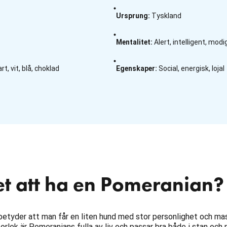
Ursprung
:
Tyskland
Mentalitet
:
Alert, intelligent, modi
t, vit, blå, choklad
Egenskaper
:
Social, energisk, lojal
et att ha en Pomeranian?
etyder att man får en liten hund med stor personlighet och ma
storlek är Pomeranians fulla av liv och passar bra både i stan och 