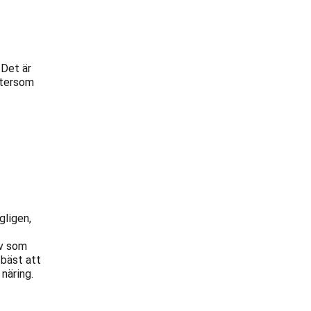
 Det är
ftersom
gligen,
ov som
d bäst att
näring.