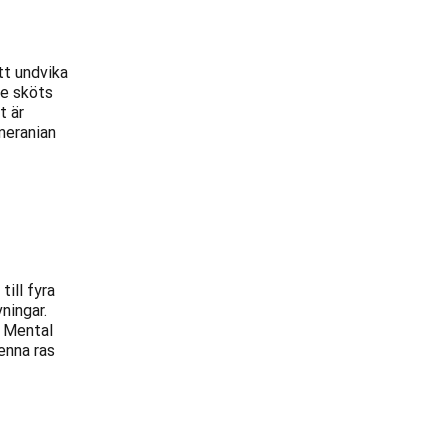
tt undvika
te sköts
t är
meranian
ill fyra
ningar.
. Mental
enna ras