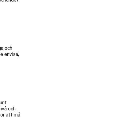
ga och
te envisa,
runt
nivå och
för att må