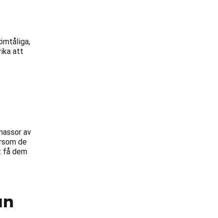
ömtåliga,
ika att
 massor av
ersom de
tt få dem
an