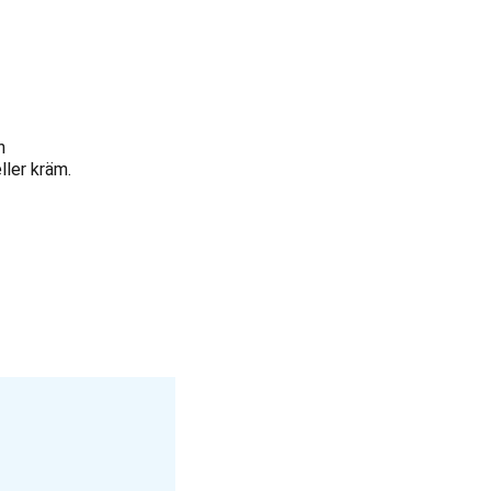
n
ller kräm.