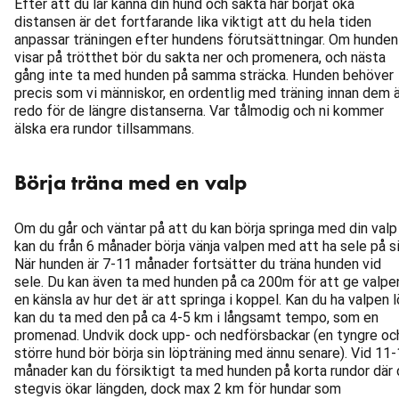
Efter att du lär känna din hund och sakta har börjat öka
distansen är det fortfarande lika viktigt att du hela tiden
anpassar träningen efter hundens förutsättningar. Om hunden
visar på trötthet bör du sakta ner och promenera, och nästa
gång inte ta med hunden på samma sträcka. Hunden behöver
precis som vi människor, en ordentlig med träning innan dem ä
redo för de längre distanserna. Var tålmodig och ni kommer
älska era rundor tillsammans.
Börja träna med en valp
Om du går och väntar på att du kan börja springa med din valp
kan du från 6 månader börja vänja valpen med att ha sele på si
När hunden är 7-11 månader fortsätter du träna hunden vid
sele. Du kan även ta med hunden på ca 200m för att ge valpe
en känsla av hur det är att springa i koppel. Kan du ha valpen 
kan du ta med den på ca 4-5 km i långsamt tempo, som en
promenad. Undvik dock upp- och nedförsbackar (en tyngre oc
större hund bör börja sin löpträning med ännu senare). Vid 11
månader kan du försiktigt ta med hunden på korta rundor där 
stegvis ökar längden, dock max 2 km för hundar som