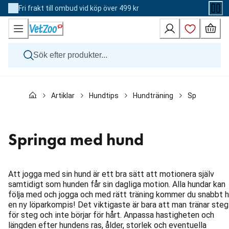
Skip
Fri frakt till ombud vid köp över 499 kr
to
Content
Hund
Artiklar
Hundtips
Hundträning
Springa med
Katt
Övriga djur
Veterinärfoder
Varumärken
Springa med hund
Nyheter
Kampanj
Att jogga med sin hund är ett bra sätt att motionera själv
samtidigt som hunden får sin dagliga motion. Alla hundar kan
följa med och jogga och med rätt träning kommer du snabbt 
en ny löparkompis! Det viktigaste är bara att man tränar steg
för steg och inte börjar för hårt. Anpassa hastigheten och
längden efter hundens ras, ålder, storlek och eventuella