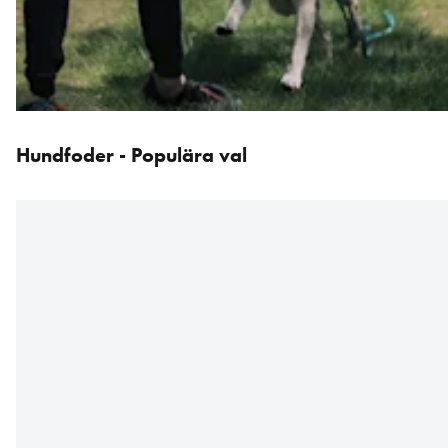
Hoppa
över
Hundfoder - Populära val
karusellen
: Produkter