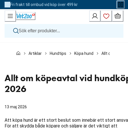
Skip
Fri frakt till ombud vid köp över 499 kr
to
Content
Hund
Artiklar
Hundtips
Köpa hund
Allt om köpeav
Katt
Övriga djur
Veterinärfoder
Varumärken
Allt om köpeavtal vid hundkö
Nyheter
Kampanj
2026
13 maj 2026
Att köpa hund är ett stort beslut som innebär ett stort ansva
För att skydda både köpare och säljare är det viktigt att