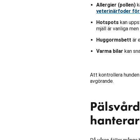
Allergier (pollen)
ka
veterinärfoder fö
Hotspots
kan uppst
mjäll är vanliga me
Huggormsbett
är 
Varma bilar
kan sna
Att kontrollera hunden
avgörande.
Pälsvård
hanterar