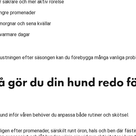
r säkrare och mer aktiv rörelse
ängre promenader
 morgnar och sena kvällar
 varmare dagar
ustningen efter säsongen kan du förebygga många vanliga prob
å gör du din hund redo f
hund inför våren behöver du anpassa både rutiner och skötsel.
igen efter promenader, särskilt runt öron, hals och ben där fästi