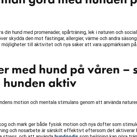
a din hund med promenader, spårträning, lek i naturen och social
er skydda den mot fästingar, allergier, värme och andra säsongs
 möjligheter till aktivitet och nya saker att vara uppmärksam på
ter med hund på våren – 
u hunden aktiv
undens motion och mentala stimulans genom att använda nature
kog och mark ger både fysisk motion och nya dofter som stimul
ning och nosarbete är särskilt effektivt eftersom det aktiverar
a stress, och att använda
hundgodis
som belöning kan göra trä