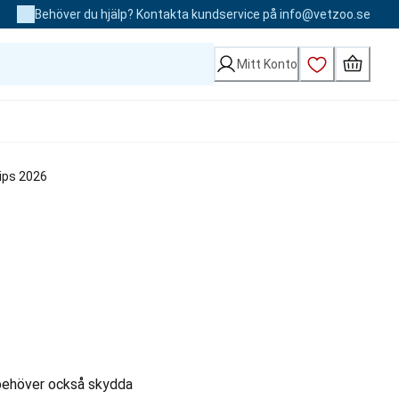
Behöver du hjälp? Kontakta kundservice på info@vetzoo.se
Mitt Konto
tips 2026
?
 behöver också skydda