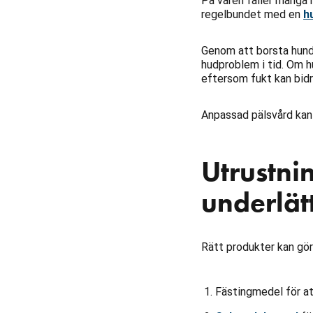
På våren fäller många h
regelbundet med en
h
Genom att borsta hund
hudproblem i tid. Om h
eftersom fukt kan bidra
Anpassad pälsvård kan 
Utrustni
underlät
Rätt produkter kan gör
Fästingmedel för at