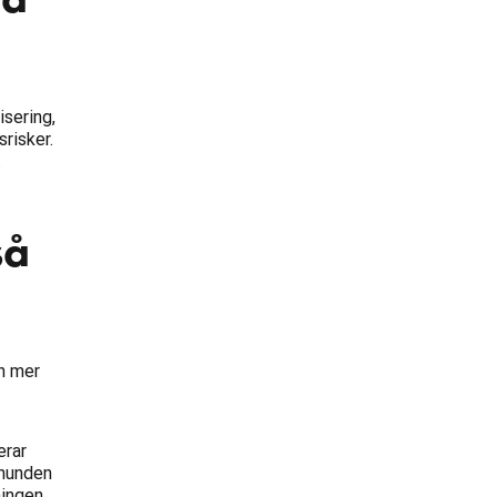
isering,
risker.
.
så
n mer
erar
 hunden
ningen