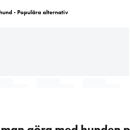
 hund - Populära alternativ
 man göra med hunden 