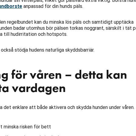
undar sin vinterpäls, vilket gör pälsvård extra viktig. Borsta hu
undborste
anpassad för din hunds päls.
en regelbundet kan du minska lös päls och samtidigt upptäcka
unden badar utomhus bör pälsen torkas noggrant, särskilt i tät p
 till hudirritation och hotspots.
också stödja hudens naturliga skyddsbarriär.
ng för våren – detta kan
ta vardagen
a det enklare att både aktivera och skydda hunden under våren.
t minska risken för bett