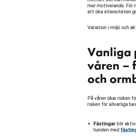
mer motiverande. För m
att öka intensiteten gr
Variation i miljö och a
Vanliga 
våren – f
och ormb
På våren ökar risken f
risken för allvarliga be
Fästingar
blir akti
hunden med
fästin