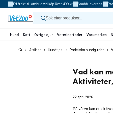
Skip
Fri frakt till ombud vid köp över 499 kr
Snabb leverans
Pro
to
Content
Hund
Katt
Övriga djur
Veterinärfoder
Varumärken
N
Hund
Artiklar
Hundtips
Praktiska hundguider
V
Katt
Övriga djur
Veterinärfoder
Varumärken
Vad kan m
Nyheter
Kampanj
Aktiviteter
22 april 2026
På våren kan du aktiv