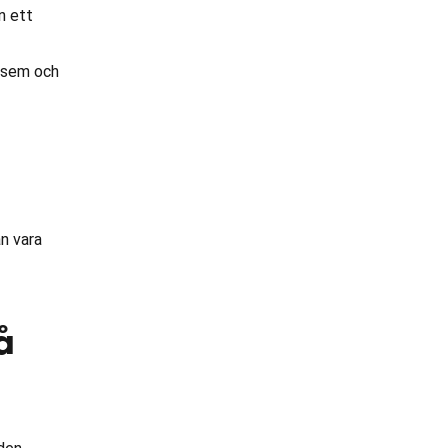
n ett
eksem och
n vara
å