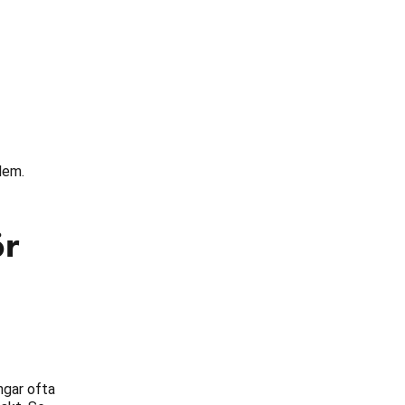
lem.
ör
ngar ofta