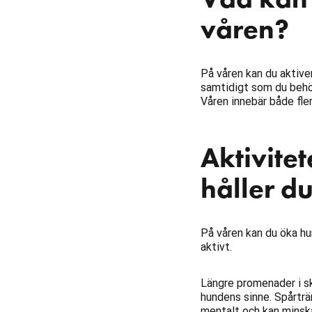
våren?
På våren kan du aktiver
samtidigt som du behöv
Våren innebär både fler
Aktivite
håller d
På våren kan du öka h
aktivt.
Längre promenader i s
hundens sinne. Spårträ
mentalt och kan minsk