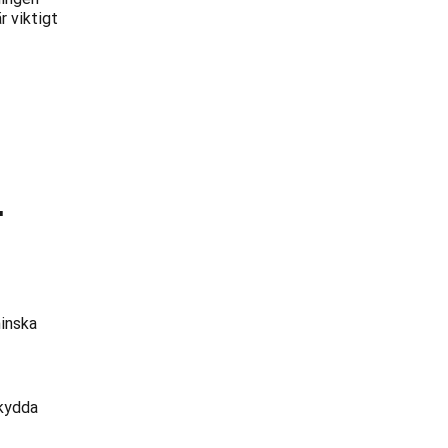
r viktigt
t
minska
Skydda