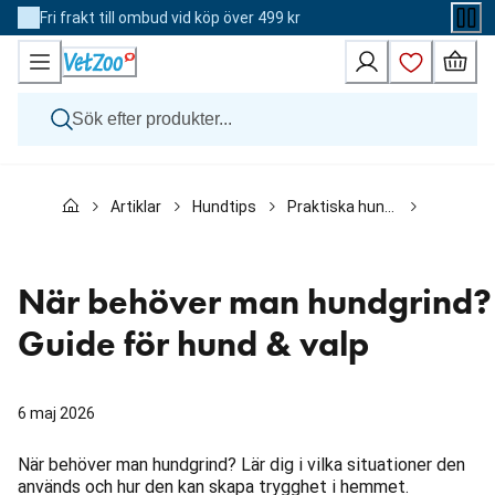
Skip
Fri frakt till ombud vid köp över 499 kr
to
Content
Hund
Artiklar
Hundtips
Praktiska hundguider
När behöv
Katt
Övriga djur
Veterinärfoder
Varumärken
När behöver man hundgrind?
Nyheter
Kampanj
Guide för hund & valp
6 maj 2026
När behöver man hundgrind? Lär dig i vilka situationer den
används och hur den kan skapa trygghet i hemmet.