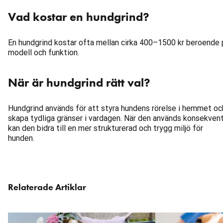
Vad kostar en hundgrind?
En hundgrind kostar ofta mellan cirka 400–1500 kr beroende 
modell och funktion.
När är hundgrind rätt val?
Hundgrind används för att styra hundens rörelse i hemmet oc
skapa tydliga gränser i vardagen. När den används konsekven
kan den bidra till en mer strukturerad och trygg miljö för
hunden.
Hoppa
Relaterade Artiklar
över
karusellen
: Relaterade artiklar