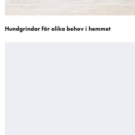
Hoppa
över
Hundgrindar för olika behov i hemmet
karusellen
: Produkter