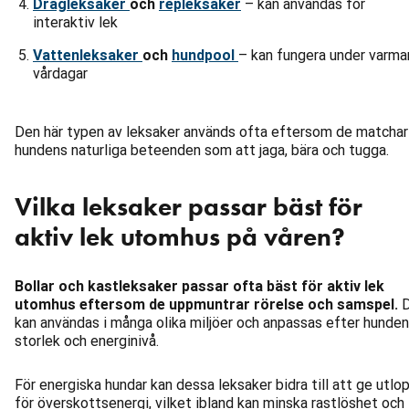
Dragleksaker
och
repleksaker
– kan användas för
interaktiv lek
Vattenleksaker
och
hundpool
– kan fungera under varma
vårdagar
Den här typen av leksaker används ofta eftersom de matchar
hundens naturliga beteenden som att jaga, bära och tugga.
Vilka leksaker passar bäst för
aktiv lek utomhus på våren?
Bollar och kastleksaker passar ofta bäst för aktiv lek
utomhus eftersom de uppmuntrar rörelse och samspel.
D
kan användas i många olika miljöer och anpassas efter hunde
storlek och energinivå.
För energiska hundar kan dessa leksaker bidra till att ge utlo
för överskottsenergi, vilket ibland kan minska rastlöshet och