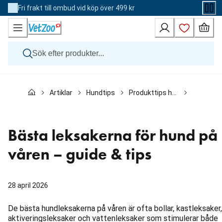
Skip
Fri frakt till ombud vid köp över 499 kr
to
Content
Hund
Artiklar
Hundtips
Produkttips hund
Bästa lek
Katt
Övriga djur
Veterinärfoder
Varumärken
Bästa leksakerna för hund på
Nyheter
Kampanj
våren – guide & tips
28 april 2026
De bästa hundleksakerna på våren är ofta bollar, kastleksaker,
aktiveringsleksaker och vattenleksaker som stimulerar både