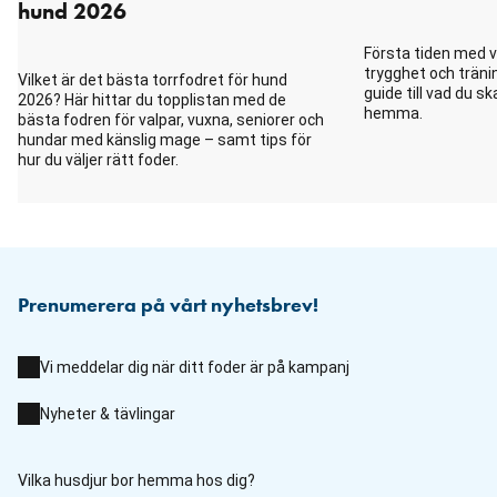
hund 2026
Första tiden med va
trygghet och tränin
Vilket är det bästa torrfodret för hund
guide till vad du s
2026? Här hittar du topplistan med de
hemma.
bästa fodren för valpar, vuxna, seniorer och
hundar med känslig mage – samt tips för
hur du väljer rätt foder.
Prenumerera på vårt nyhetsbrev!
Vi meddelar dig när ditt foder är på kampanj
Nyheter & tävlingar
Vilka husdjur bor hemma hos dig?