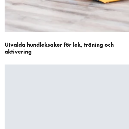
Utvalda hundleksaker för lek, träning och
Hoppa
över
aktivering
karusellen
: Produkter