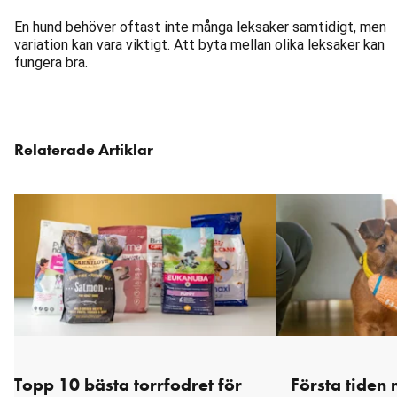
En hund behöver oftast inte många leksaker samtidigt, men
variation kan vara viktigt. Att byta mellan olika leksaker kan
fungera bra.
Hoppa
Relaterade Artiklar
över
karusellen
: Relaterade artiklar
Topp 10 bästa torrfodret för
Första tiden